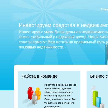
Гла
Инвестируем средства в недвижимо
Инвестируя с умом Ваши деньги в недвижимость 
замен стабильный и надежный доход. Наши бизне
советы помогут Вам встать на правильный путь 
помощью недвижимости.
Работа в команде
Бизнес с
Работать в команде всегда
лучше чем по одиночке.
Обмен опытом приведет
бизнес к процветанию.
Следуя нашим статьям Вы
узнаете много полезного
для создания