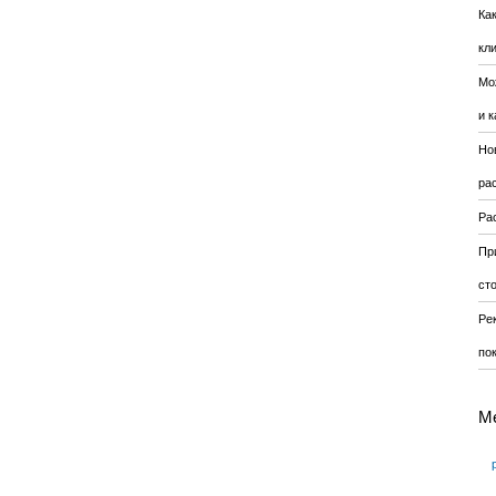
Ка
кл
Мо
и к
Но
ра
Ра
Пр
ст
Ре
по
М