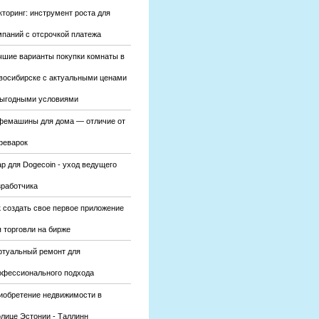
кторинг: инструмент роста для
мпаний с отсрочкой платежа
чшие варианты покупки комнаты в
восибирске с актуальными ценами
выгодными условиями
фемашины для дома — отличие от
феварок
р для Dogecoin - уход ведущего
зработчика
к создать свое первое приложение
 торговли на бирже
ртуальный ремонт для
офессионального подхода
иобретение недвижимости в
олице Эстонии - Таллинн