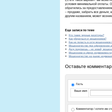
Есть и такой вариант: вы можете
условия минимальной оплаты. Од
обратились за предоставлением 
– продаже, забрать все деньги, а
другим названием, может возникн
Еще записи по теме
Кто такие черные риэлторы?
Как уберечься от мошенников?
Как не попасть в сети мошенников
Мошенничество при оформлении 
Дачу покупаешь – не зевай, мошен
Мошенники в сфере недвижимости
Мошенничество на рынке недвижимо
Оставьте комментар
Гость
Ваше имя:
Комментатор / хотите им ст