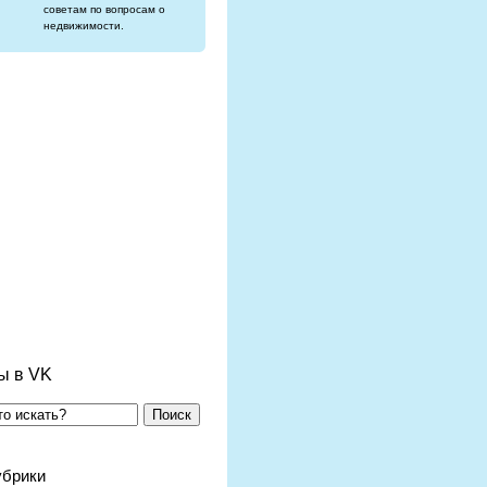
советам по вопросам о
недвижимости.
ы в VK
Поиск
убрики