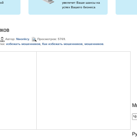
ой
увеличит Ваши шансы на
успех Вашего бизнеса
иков
Автор:
Nwonkry
.
Просмотров: 5769.
тки:
избежать мошенников
,
Как избежать мошенников
,
мошенников
.
М
Р