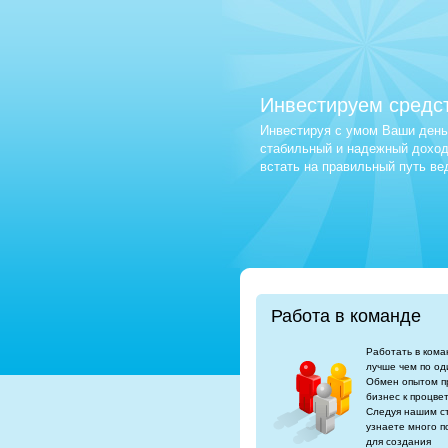
Инвестируем средс
Инвестируя с умом Ваши деньг
стабильный и надежный доход.
встать на правильный путь в
Работа в команде
Работать в кома
лучше чем по од
Обмен опытом п
бизнес к процве
Следуя нашим с
узнаете много п
для создания