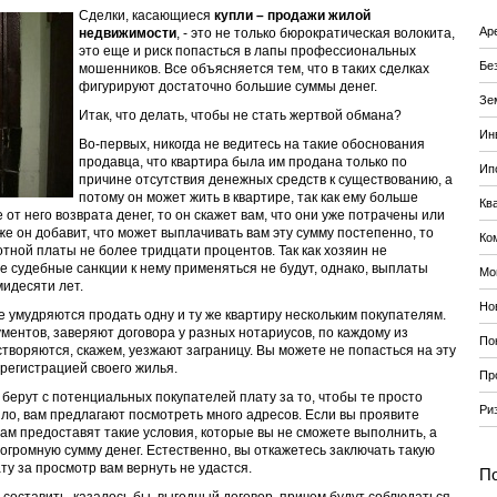
Сделки, касающиеся
купли – продажи жилой
Ар
недвижимости
, - это не только бюрократическая волокита,
это еще и риск попасться в лапы профессиональных
Бе
мошенников. Все объясняется тем, что в таких сделках
фигурируют достаточно большие суммы денег.
Зе
Итак, что делать, чтобы не стать жертвой обмана?
Ин
Во-первых, никогда не ведитесь на такие обоснования
продавца, что квартира была им продана только по
Ип
причине отсутствия денежных средств к существованию, а
потому он может жить в квартире, так как ему больше
Кв
 от него возврата денег, то он скажет вам, что они уже потрачены или
кже он добавит, что может выплачивать вам эту сумму постепенно, то
Ко
отной платы не более тридцати процентов. Так как хозяин не
ие судебные санкции к нему применяться не будут, однако, выплаты
Мо
мидесяти лет.
Но
е умудряются продать одну и ту же квартиру нескольким покупателям.
ументов, заверяют договора у разных нотариусов, по каждому из
По
створяются, скажем, уезжают заграницу. Вы можете не попасться на эту
 регистрацией своего жилья.
Пр
ерут с потенциальных покупателей плату за то, чтобы те просто
Ри
вило, вам предлагают посмотреть много адресов. Если вы проявите
вам предоставят такие условия, которые вы не сможете выполнить, а
огромную сумму денег. Естественно, вы откажетесь заключать такую
ту за просмотр вам вернуть не удастся.
По