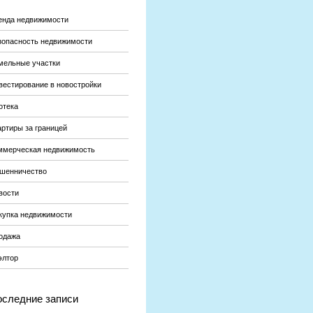
енда недвижимости
зопасность недвижимости
мельные участки
вестирование в новостройки
отека
артиры за границей
ммерческая недвижимость
шенничество
вости
купка недвижимости
одажа
элтор
следние записи