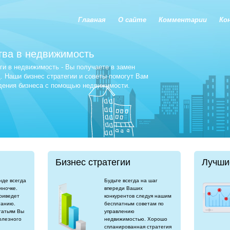
Главная
О сайте
Комментарии
Ко
тва в недвижимость
и в недвижимость - Вы получаете в замен
 Наши бизнес стратегии и советы помогут Вам
едения бизнеса с помощью недвижимости.
Бизнес стратегии
Лучши
нде всегда
Будьте всегда на шаг
иночке.
впереди Ваших
риведет
конкурентов следуя нашим
танию.
бесплатным советам по
татьям Вы
управлению
олезного
недвижимостью. Хорошо
спланированная стратегия