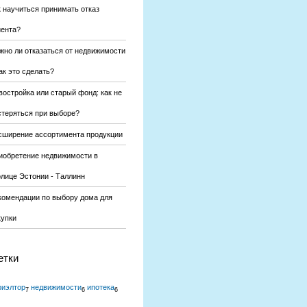
к научиться принимать отказ
иента?
жно ли отказаться от недвижимости
ак это сделать?
востройка или старый фонд: как не
стеряться при выборе?
сширение ассортимента продукции
иобретение недвижимости в
олице Эстонии - Таллинн
комендации по выбору дома для
купки
етки
риэлтор
недвижимости
ипотека
7
6
6