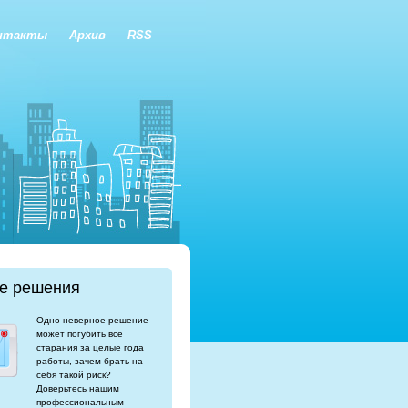
нтакты
Архив
RSS
е решения
Одно неверное решение
может погубить все
старания за целые года
работы, зачем брать на
себя такой риск?
Доверьтесь нашим
профессиональным