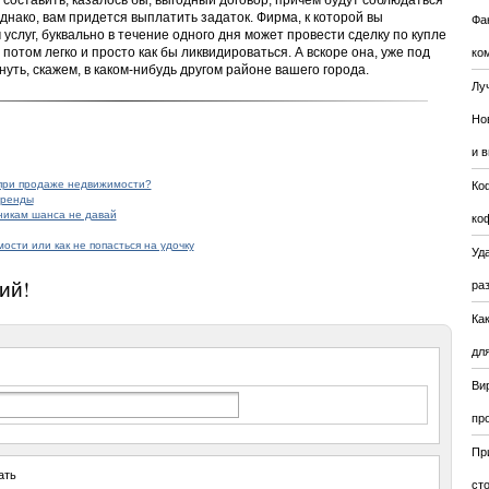
 составить, казалось бы, выгодный договор, причем будут соблюдаться
нако, вам придется выплатить задаток. Фирма, к которой вы
Фа
услуг, буквально в течение одного дня может провести сделку по купле
 потом легко и просто как бы ликвидироваться. А вскоре она, уже под
ко
уть, скажем, в каком-нибудь другом районе вашего города.
Лу
Но
и 
 при продаже недвижимости?
Ко
аренды
никам шанса не давай
ко
сти или как не попасться на удочку
Уда
ий!
ра
Ка
для
Ви
пр
Пр
ать
ст