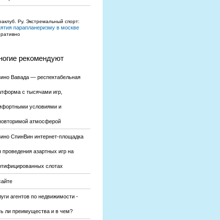
аклуб. Ру. Экстремальный спорт:
нятия парапланеризму в москве
еративно
огие рекомендуют
зино Вавада — респектабельная
атформа с тысячами игр,
мфортными условиями и
повторимой атмосферой
зино СпинВин интернет-площадка
я проведения азартных игр на
ртифицированных слотах
сайте
уги агентов по недвижимости -
ть ли преимущества и в чем?