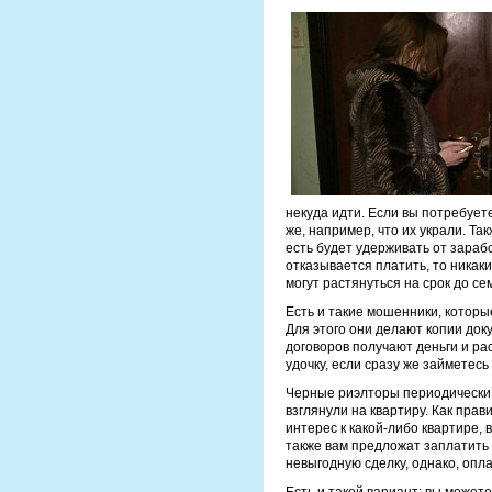
некуда идти. Если вы потребуете
же, например, что их украли. Та
есть будет удерживать от зараб
отказывается платить, то никак
могут растянуться на срок до се
Есть и такие мошенники, которы
Для этого они делают копии док
договоров получают деньги и ра
удочку, если сразу же займетесь
Черные риэлторы периодически б
взглянули на квартиру. Как пра
интерес к какой-либо квартире, 
также вам предложат заплатить 
невыгодную сделку, однако, опла