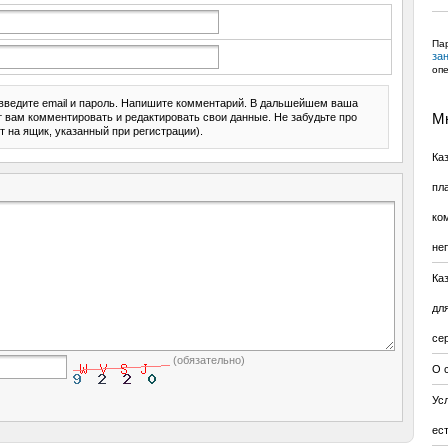
Пар
за
оп
введите email и пароль. Напишите комментарий. В дальшейшем ваша
ит вам комментировать и редактировать свои данные. Не забудьте про
Мн
т на ящик, указанный при регистрации).
Ка
пл
ко
не
Ка
дл
се
(обязательно)
О 
Усл
ес