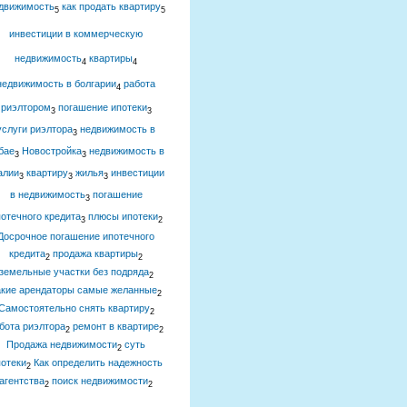
движимость
как продать квартиру
5
5
инвестиции в коммерческую
недвижимость
квартиры
4
4
недвижимость в болгарии
работа
4
риэлтором
погашение ипотеки
3
3
услуги риэлтора
недвижимость в
3
бае
Новостройка
недвижимость в
3
3
алии
квартиру
жилья
инвестиции
3
3
3
в недвижимость
погашение
3
отечного кредита
плюсы ипотеки
3
2
Досрочное погашение ипотечного
кредита
продажа квартиры
2
2
земельные участки без подряда
2
акие арендаторы самые желанные
2
Самостоятельно снять квартиру
2
бота риэлтора
ремонт в квартире
2
2
Продажа недвижимости
суть
2
отеки
Как определить надежность
2
агентства
поиск недвижимости
2
2