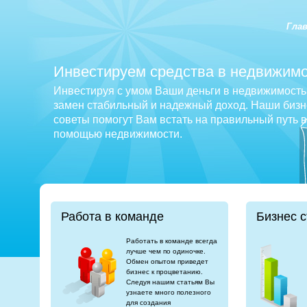
Гла
Инвестируем средства в недвижимо
Инвестируя с умом Ваши деньги в недвижимость 
замен стабильный и надежный доход. Наши бизне
советы помогут Вам встать на правильный путь 
помощью недвижимости.
Работа в команде
Бизнес с
Работать в команде всегда
лучше чем по одиночке.
Обмен опытом приведет
бизнес к процветанию.
Следуя нашим статьям Вы
узнаете много полезного
для создания