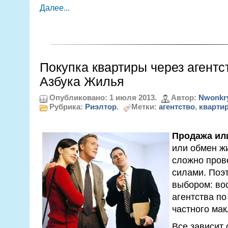
Далее...
Покупка квартиры через агент
Азбука Жилья
Опубликовано: 1 июля 2013.
Автор:
Nwonkr
Рубрика:
Риэлтор
.
Метки:
агентство
,
кварти
Продажа ил
или обмен ж
сложно пров
силами. Поэ
выбором: во
агентства п
частного мак
Все зависит