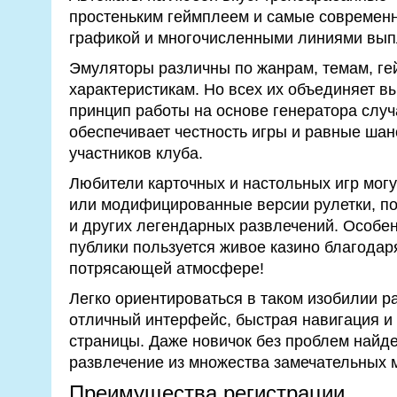
простеньким геймплеем и самые современн
графикой и многочисленными линиями вып
Эмуляторы различны по жанрам, темам, ге
характеристикам. Но всех их объединяет вы
принцип работы на основе генератора случ
обеспечивает честность игры и равные шан
участников клуба.
Любители карточных и настольных игр могу
или модифицированные версии рулетки, пок
и других легендарных развлечений. Особе
публики пользуется живое казино благодар
потрясающей атмосфере!
Легко ориентироваться в таком изобилии р
отличный интерфейс, быстрая навигация и 
страницы. Даже новичок без проблем найд
развлечение из множества замечательных 
Преимущества регистрации