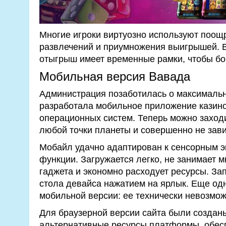
Многие игроки виртуозно используют поощ
развлечений и приумножения выигрышей. В
отыгрыш имеет временные рамки, чтобы бон
Мобильная версия Вавада
Администрация позаботилась о максималь
разработала мобильное приложение казино
операционных систем. Теперь можно заход
любой точки планеты и совершенно не зави
Мобайл удачно адаптирован к сенсорным э
функции. Загружается легко, не занимает м
гаджета и экономно расходует ресурсы. Зап
стола девайса нажатием на ярлык. Еще од
мобильной версии: ее технически невозмож
Для браузерной версии сайта были создан
альтернативные ресурсы платформы, обе