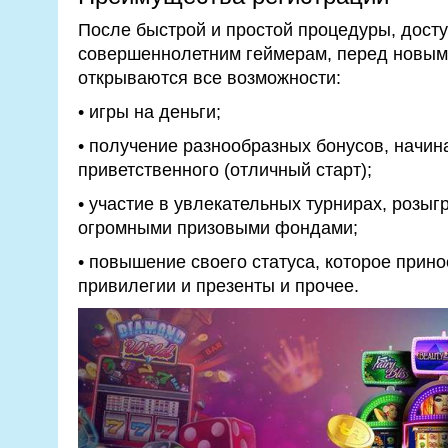
После быстрой и простой процедуры, досту
совершеннолетним геймерам, перед новым
открываются все возможности:
• игры на деньги;
• получение разнообразных бонусов, начин
приветственного (отличный старт);
• участие в увлекательных турнирах, розыг
огромными призовыми фондами;
• повышение своего статуса, которое прин
привилегии и презенты и прочее.