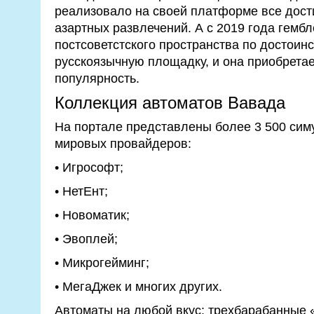
реализовало на своей платформе все дост
азартных развлечений. А с 2019 года гембл
постсоветстского пространства по достоин
русскоязычную площадку, и она приобрета
популярность.
Коллекция автоматов Вавада
На портале представлены более 3 500 сим
мировых провайдеров:
• Игрософт;
• НетЕнт;
• Новоматик;
• Эвоплей;
• Микрогейминг;
• МегаДжек и многих других.
Автоматы на любой вкус: трехбарабанные 