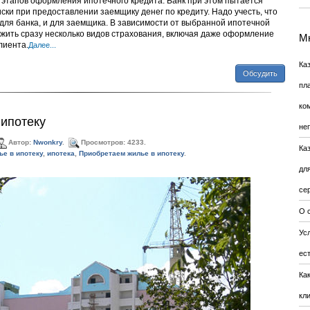
 этапов оформления ипотечного кредита. Банк при этом пытается
и при предоставлении заемщику денег по кредиту. Надо учесть, что
для банка, и для заемщика. В зависимости от выбранной ипотечной
жить сразу несколько видов страхования, включая даже оформление
Мн
лиента.
Далее...
Ка
Обсудить
пл
ко
ипотеку
не
Автор:
Nwonkry
.
Просмотров: 4233.
Ка
ье в ипотеку
,
ипотека
,
Приобретаем жилье в ипотеку
.
дл
се
О 
Усл
ес
Ка
кл