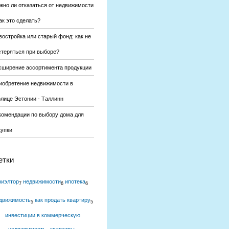
жно ли отказаться от недвижимости
ак это сделать?
востройка или старый фонд: как не
стеряться при выборе?
сширение ассортимента продукции
иобретение недвижимости в
олице Эстонии - Таллинн
комендации по выбору дома для
купки
етки
риэлтор
недвижимости
ипотека
7
6
6
движимость
как продать квартиру
5
5
инвестиции в коммерческую