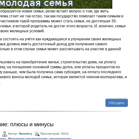
 образуется новая семья, резко встаёт вопрос о том, где жить
лема стоит не так остро, так как государство помогает таким семьям и
Участником такой программы может стать семья, не достигшая 35-
семья, в которой родитель не достиг этого возраста. И, конечно, семья
своих жилищных условий.
а состоять на учёте как нуждающаяся в улучшении своих жилищных
емья должна иметь достаточный доход для получения самого
Только в этом случае семья может рассчитывать на участие в данной
ьзовать на приобретение жилья, строительство дома, на уплату
еку, на погашение основной суммы долга, или уплаты процентов по
у раньше, чем была получена сама субсидия, на оплату последнего
аевого взноса молодой семье, которая является членом кооператива, и
.
Обсудить
ние: плюсы и минусы
.
Автор:
Nwonkry
.
Просмотров: 5412.
тека
,
Ипотечное кредитование
,
кредитование
.