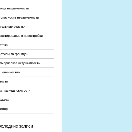
енда недвижимости
зопасность недвижимости
мельные участки
вестирование в новостройки
отека
артиры за границей
ммерческая недвижимость
шенничество
вости
купка недвижимости
одажа
элтор
следние записи