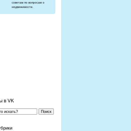
советам по вопросам о
недвижимости.
ы в VK
Поиск
убрики