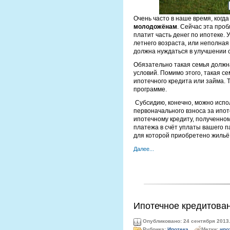
Очень часто в наше время, когда
молодожёнам
. Сейчас эта проб
платит часть денег по ипотеке. 
летнего возраста, или неполная 
должна нуждаться в улучшении 
Обязательно такая семья должн
условий. Помимо этого, такая с
ипотечного кредита или займа. 
программе.
Субсидию, конечно, можно испол
первоначального взноса за ипот
ипотечному кредиту, полученном
платежа в счёт уплаты вашего п
для которой приобретено жильё
Далее...
Ипотечное кредитова
Опубликовано: 24 сентября 2013
Рубрика:
Ипотека
.
Метки:
ипо