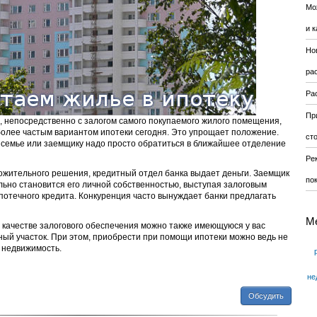
Мо
и к
Но
ра
Ра
Пр
, непосредственно с залогом самого покупаемого жилого помещения,
более частым вариантом ипотеки сегодня. Это упрощает положение.
ст
й семье или заемщику надо просто обратиться в ближайшее отделение
Ре
ложительного решения, кредитный отдел банка выдает деньги. Заемщик
по
ьно становится его личной собственностью, выступая залоговым
отечного кредита. Конкуренция часто вынуждает банки предлагать
М
в качестве залогового обеспечения можно также имеющуюся у вас
ный участок. При этом, приобрести при помощи ипотеки можно ведь не
ю недвижимость.
не
Обсудить