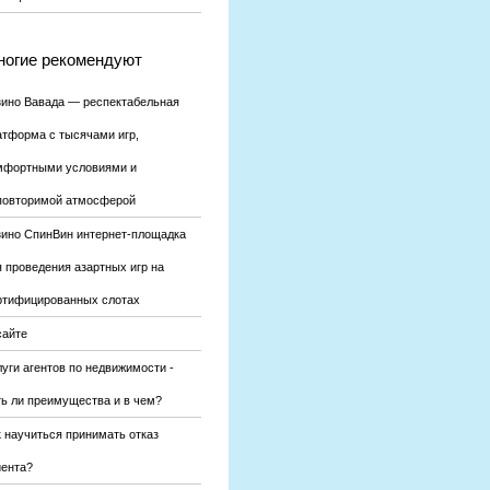
огие рекомендуют
зино Вавада — респектабельная
атформа с тысячами игр,
мфортными условиями и
повторимой атмосферой
зино СпинВин интернет-площадка
я проведения азартных игр на
ртифицированных слотах
сайте
уги агентов по недвижимости -
ть ли преимущества и в чем?
к научиться принимать отказ
иента?