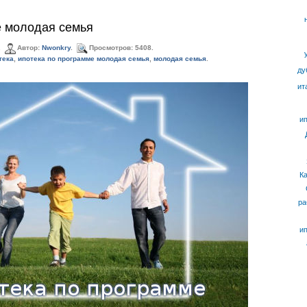
е молодая семья
.
Автор:
Nwonkry
.
Просмотров: 5408.
тека
,
ипотека по программе молодая семья
,
молодая семья
.
ду
ит
ип
К
ра
ип