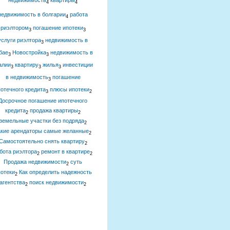
недвижимость
квартиры
4
4
недвижимость в болгарии
работа
4
риэлтором
погашение ипотеки
3
3
услуги риэлтора
недвижимость в
3
бае
Новостройка
недвижимость в
3
3
алии
квартиру
жилья
инвестиции
3
3
3
в недвижимость
погашение
3
отечного кредита
плюсы ипотеки
3
2
Досрочное погашение ипотечного
кредита
продажа квартиры
2
2
земельные участки без подряда
2
акие арендаторы самые желанные
2
Самостоятельно снять квартиру
2
бота риэлтора
ремонт в квартире
2
2
Продажа недвижимости
суть
2
отеки
Как определить надежность
2
агентства
поиск недвижимости
2
2