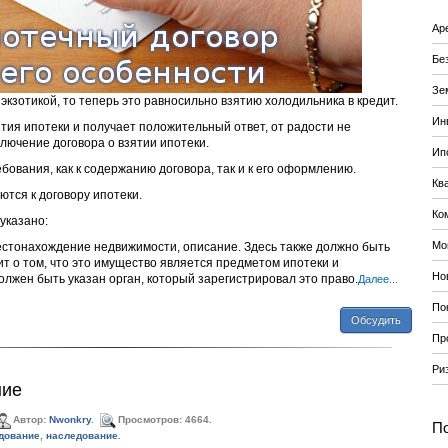
Ар
Бе
Зе
экзотикой, то теперь это равносильно взятию холодильника в кредит.
Ин
ятия ипотеки и получает положительный ответ, от радости не
лючение договора о взятии ипотеки.
Ип
бования, как к содержанию договора, так и к его оформлению.
Кв
тся к договору ипотеки.
Ко
указано:
Мо
естонахождение недвижимости, описание. Здесь также должно быть
ит о том, что это имущество является предметом ипотеки и
Но
лжен быть указан орган, который зарегистрировал это право.
Далее...
По
Обсудить
Пр
Ри
ние
Автор:
Nwonkry
.
Просмотров: 4664.
По
дование
,
наследование
.