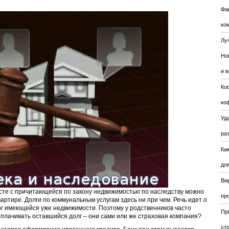
Фа
ко
Лу
Но
и 
Ко
ко
Уда
ра
Ка
для
Ви
есте с причитающейся по закону недвижимостью по наследству можно
пр
квартире. Долги по коммунальным услугам здесь ни при чем. Речь идет о
г имеющейся уже недвижимости. Поэтому у родственников часто
Пр
ыплачивать оставшийся долг – они сами или же страховая компания?
ст