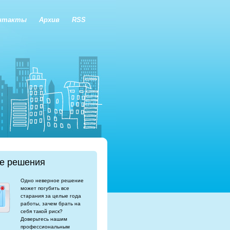
нтакты
Архив
RSS
е решения
Одно неверное решение
может погубить все
старания за целые года
работы, зачем брать на
себя такой риск?
Доверьтесь нашим
профессиональным