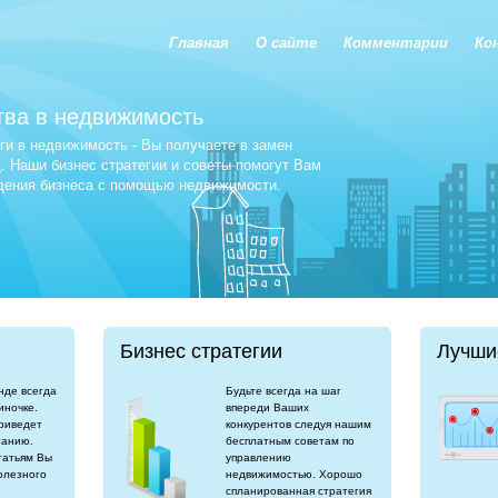
Главная
О сайте
Комментарии
Ко
тва в недвижимость
и в недвижимость - Вы получаете в замен
 Наши бизнес стратегии и советы помогут Вам
едения бизнеса с помощью недвижимости.
Бизнес стратегии
Лучши
нде всегда
Будьте всегда на шаг
иночке.
впереди Ваших
риведет
конкурентов следуя нашим
танию.
бесплатным советам по
татьям Вы
управлению
олезного
недвижимостью. Хорошо
спланированная стратегия