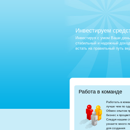
Инвестируем средс
Инвестируя с умом Ваши деньг
стабильный и надежный доход.
встать на правильный путь в
Работа в команде
Работать в кома
лучше чем по од
Обмен опытом п
бизнес к процве
Следуя нашим с
узнаете много п
для создания