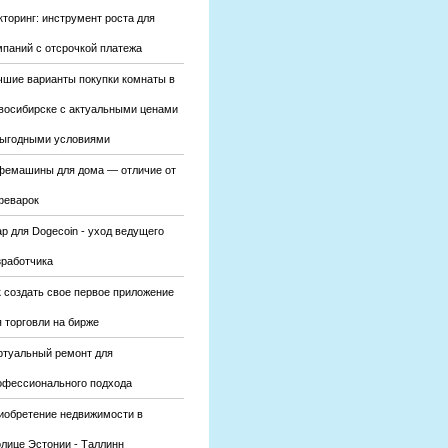
кторинг: инструмент роста для
мпаний с отсрочкой платежа
чшие варианты покупки комнаты в
восибирске с актуальными ценами
выгодными условиями
фемашины для дома — отличие от
феварок
р для Dogecoin - уход ведущего
зработчика
к создать свое первое приложение
 торговли на бирже
ртуальный ремонт для
офессионального подхода
иобретение недвижимости в
олице Эстонии - Таллинн