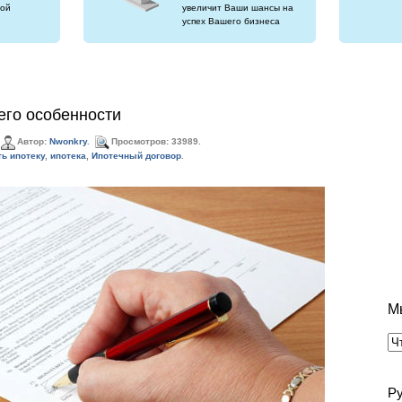
ой
увеличит Ваши шансы на
успех Вашего бизнеса
его особенности
Автор:
Nwonkry
.
Просмотров: 33989.
ть ипотеку
,
ипотека
,
Ипотечный договор
.
М
Р