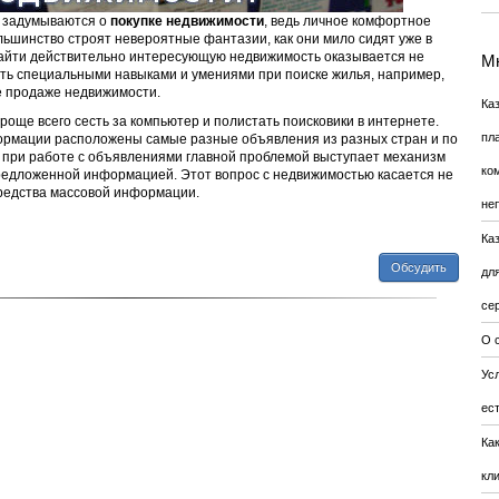
и задумываются о
покупке недвижимости
, ведь личное комфортное
льшинство строят невероятные фантазии, как они мило сидят уже в
найти действительно интересующую недвижимость оказывается не
Мн
ать специальными навыками и умениями при поиске жилья, например,
е продаже недвижимости.
Ка
роще всего сесть за компьютер и полистать поисковики в интернете.
пл
ормации расположены самые разные объявления из разных стран и по
о при работе с объявлениями главной проблемой выступает механизм
ко
редложенной информацией. Этот вопрос с недвижимостью касается не
средства массовой информации.
не
Ка
Обсудить
дл
се
О 
Усл
ес
Ка
кл