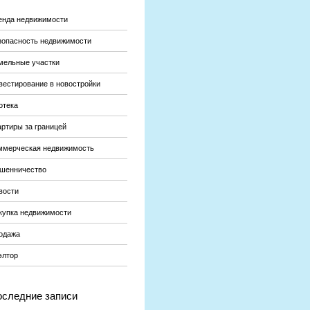
енда недвижимости
зопасность недвижимости
мельные участки
вестирование в новостройки
отека
артиры за границей
ммерческая недвижимость
шенничество
вости
купка недвижимости
одажа
элтор
следние записи