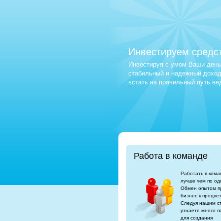
Инвестируем средс
Инвестируя с умом Ваши деньг
стабильный и надежный доход.
встать на правильный путь в
Работа в команде
Работать в кома
лучше чем по од
Обмен опытом п
бизнес к процве
Следуя нашим с
узнаете много п
для создания