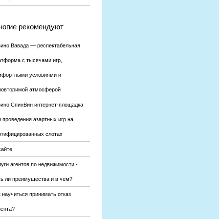
огие рекомендуют
зино Вавада — респектабельная
атформа с тысячами игр,
мфортными условиями и
повторимой атмосферой
зино СпинВин интернет-площадка
я проведения азартных игр на
ртифицированных слотах
сайте
уги агентов по недвижимости -
ть ли преимущества и в чем?
к научиться принимать отказ
иента?