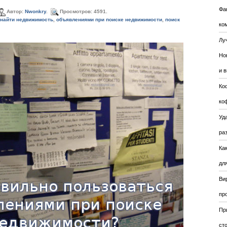
Фа
Автор:
Nwonkry
.
Просмотров: 4591.
 найти недвижимость
,
объявлениями при поиске недвижимости
,
поиск
ко
Лу
Но
и 
Ко
ко
Уда
ра
Ка
для
Ви
пр
Пр
ст