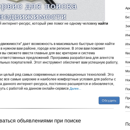
Ар
Бе
ный интернет-ресурс, который уже помог не одному человеку
найти
Зе
Ин
едвижимости" дает возможность в максимально быстрые сроки найти
Ип
 нужном вам районе, городе или регионе. В этом вам поможет
 вы сможете ввести главные для вас критерии и система
Кв
оответственных предложений. Программа разработана для агентств
льных покупателей. Этот инструмент обеспечит вам успешную работу,
Ко
.
Мо
н целый ряд самых современных и инновационных технологий. Это
вас все самые широкие и наиболее комфортные условия для работы с
Но
 данного интернет-ресурса, постоянно расширятся и обновляется,
нуть с работой на данном онлайн-сервисе.
Далее...
По
Пр
Обсудить
Ри
ваться объявлениями при поиске
По