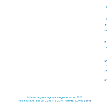
ду
ит
ип
К
ра
ип
© Инвестируем средства в недвижимость, 2026
Hold-house.ru | Время: 0.1554 | SQL: 6 | Память: 3.99MB |
Вход