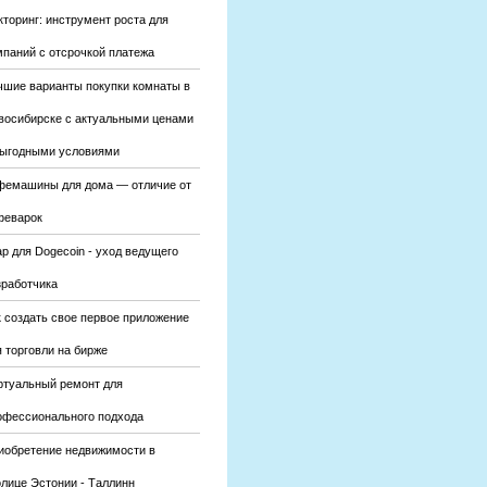
кторинг: инструмент роста для
мпаний с отсрочкой платежа
чшие варианты покупки комнаты в
восибирске с актуальными ценами
выгодными условиями
фемашины для дома — отличие от
феварок
р для Dogecoin - уход ведущего
зработчика
к создать свое первое приложение
 торговли на бирже
ртуальный ремонт для
офессионального подхода
иобретение недвижимости в
олице Эстонии - Таллинн