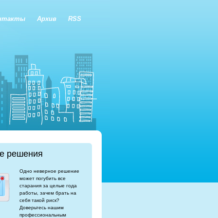
нтакты
Архив
RSS
е решения
Одно неверное решение
может погубить все
старания за целые года
работы, зачем брать на
себя такой риск?
Доверьтесь нашим
профессиональным