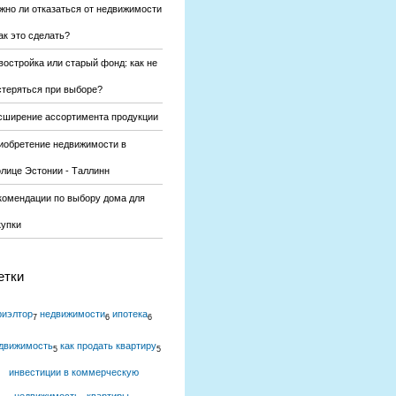
жно ли отказаться от недвижимости
ак это сделать?
востройка или старый фонд: как не
стеряться при выборе?
сширение ассортимента продукции
иобретение недвижимости в
олице Эстонии - Таллинн
комендации по выбору дома для
купки
етки
риэлтор
недвижимости
ипотека
7
6
6
движимость
как продать квартиру
5
5
инвестиции в коммерческую