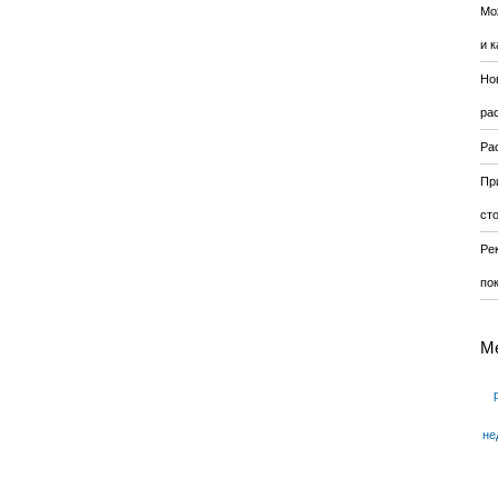
Мо
и к
Но
ра
Ра
Пр
ст
Ре
по
М
не