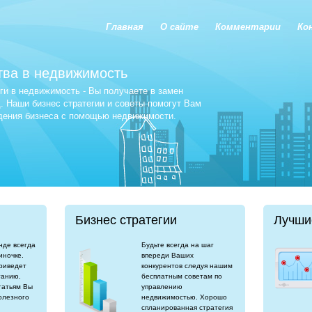
Главная
О сайте
Комментарии
Ко
тва в недвижимость
и в недвижимость - Вы получаете в замен
 Наши бизнес стратегии и советы помогут Вам
едения бизнеса с помощью недвижимости.
Бизнес стратегии
Лучши
нде всегда
Будьте всегда на шаг
иночке.
впереди Ваших
риведет
конкурентов следуя нашим
танию.
бесплатным советам по
татьям Вы
управлению
олезного
недвижимостью. Хорошо
спланированная стратегия