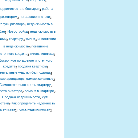
недвижимость
квартиры
4
4
недвижимость в болгарии
работа
4
риэлтором
погашение ипотеки
3
3
услуги риэлтора
недвижимость в
3
бае
Новостройка
недвижимость в
3
3
алии
квартиру
жилья
инвестиции
3
3
3
в недвижимость
погашение
3
отечного кредита
плюсы ипотеки
3
2
Досрочное погашение ипотечного
кредита
продажа квартиры
2
2
земельные участки без подряда
2
акие арендаторы самые желанные
2
Самостоятельно снять квартиру
2
бота риэлтора
ремонт в квартире
2
2
Продажа недвижимости
суть
2
отеки
Как определить надежность
2
агентства
поиск недвижимости
2
2