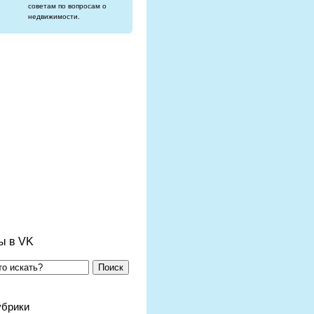
советам по вопросам о
недвижимости.
ы в VK
Поиск
убрики