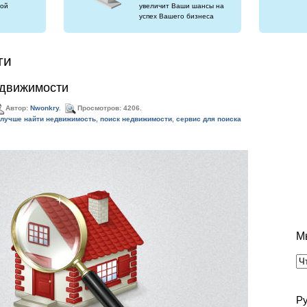
ой
увеличит Ваши шансы на
успех Вашего бизнеса
ти
едвижимости
Автор:
Nwonkry
.
Просмотров: 4206.
 лучше найти недвижимость
,
поиск недвижимости
,
сервис для поиска
М
Р