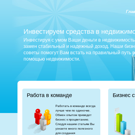
Гла
Инвестируем средства в недвижимо
Инвестируя с умом Ваши деньги в недвижимость 
замен стабильный и надежный доход. Наши бизне
советы помогут Вам встать на правильный путь 
помощью недвижимости.
Работа в команде
Бизнес с
Работать в команде всегда
лучше чем по одиночке.
Обмен опытом приведет
бизнес к процветанию.
Следуя нашим статьям Вы
узнаете много полезного
для создания