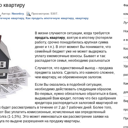
ю квартиру
Фа
ко
Автор:
Nwonkry
.
Просмотров: 5307.
течную квартиру
,
Как продать ипотечную квартиру
,
квартиру
.
Лу
Но
В жизни случаются ситуации, когда требуется
продать квартиру
, взятую в ипотеку (потеряли
и 
работу, срочно понадобилась крупная сумма
денег и т.п.). В этот момент Вы понимаете, что
Ко
семейный бюджет уже не может выдержать
уплату ежемесячные взносы. Бывает и так:
ко
распадается семья, необходимо разъехаться
Уда
Случается, что единственный выход – продажа
предмета залога. Сделать это намного сложнее,
ра
чем квартиру, не обремененную залогом.
Ка
Если Вы оказались в подобной ситуации,
необходимо действовать следующим образом.
для
Во-первых, нужно обязательно обратиться в банк,
выдавший Вам кредит, потому что без одобрения
Ви
кредитора распорядиться залоговой квартирой не
будет рассматривать в течение от 2 до 7 рабочих дней. Более того,
пр
 от Вас уплатить комиссионные, исчисленные как определенный
лга (1-1,5%). Это может именоваться как рассмотрение заявки на
Пр
уга по выдаче разрешения на продажу квартиры.
ст