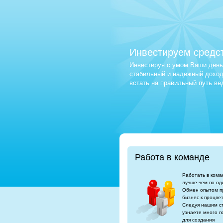
Инвестируем средс
Инвестируя с умом Ваши деньг
стабильный и надежный доход.
встать на правильный путь в
Работа в команде
Работать в кома
лучше чем по од
Обмен опытом п
бизнес к процве
Следуя нашим с
узнаете много п
для создания