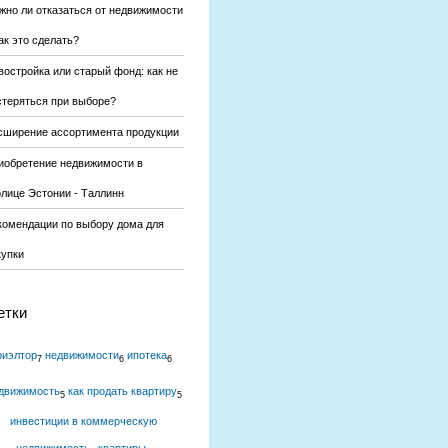
жно ли отказаться от недвижимости
ак это сделать?
востройка или старый фонд: как не
стеряться при выборе?
сширение ассортимента продукции
иобретение недвижимости в
олице Эстонии - Таллинн
комендации по выбору дома для
купки
етки
риэлтор
недвижимости
ипотека
7
6
6
движимость
как продать квартиру
5
5
инвестиции в коммерческую