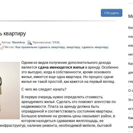
Обсудить
Мн
Ка
ь квартиру
пл
Автор:
Nwonkry
.
Просмотров: 5946.
ко
Метки:
Как правильно сдавать квартиру
,
квартиру
,
сдавать квартиру
.
не
Одним из видов получение дополнительного дохода
Ка
является
сдача имеющегося жилья
в аренду. Особенно
это выгодно, когда в собственности, кроме основного
дл
жилья, имеется еще одна квартира. Но процесс сдачи
жилья не такой простой, как кажется на первый взгляд.
се
С чего же следует начать?
О 
В первую очередь нужно определить стоимость
Усл
арендуемого жилья. Сделать это поможет агентство по
недвижимости. Плата за аренду должна быть
ес
оправданной и соответствовать состоянию квартиры.
Большое влияние на уровень цены оказывает район, в
Ка
котором находиться сдаваемая жилплощадь, ее
 инфраструктур, наличие ремонта, необходимой мебели, бытовой
кл