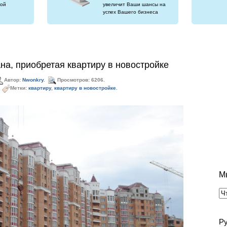
ой
увеличит Ваши шансы на
успех Вашего бизнеса
ана, приобретая квартиру в новостройке
Автор:
Nwonkry
.
Просмотров: 6206.
Метки:
квартиру
,
квартиру в новостройке
.
М
Р