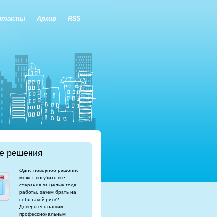
нтакты
Архив
RSS
е решения
Одно неверное решение
может погубить все
старания за целые года
работы, зачем брать на
себя такой риск?
Доверьтесь нашим
профессиональным