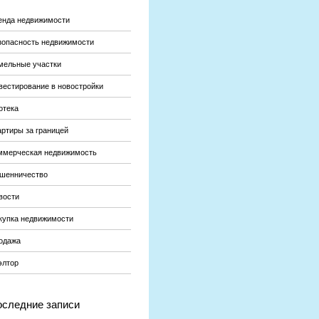
енда недвижимости
зопасность недвижимости
мельные участки
вестирование в новостройки
отека
артиры за границей
ммерческая недвижимость
шенничество
вости
купка недвижимости
одажа
элтор
следние записи