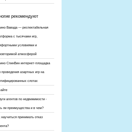
огие рекомендуют
зино Вавада — респектабельная
атформа с тысячами игр,
мфортными условиями и
повторимой атмосферой
зино СпинВин интернет-площадка
я проведения азартных игр на
ртифицированных слотах
сайте
уги агентов по недвижимости -
ть ли преимущества и в чем?
к научиться принимать отказ
иента?