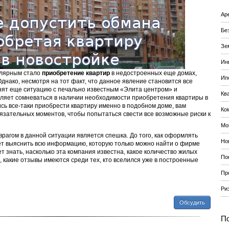
Ар
Бе
Зе
Ин
улярным стало
приобретение квартир
в недостроенных еще домах,
Ип
нако, несмотря на тот факт, что данное явление становится все
ят еще ситуацию с печально известным «Элита центром» и
Кв
вляет сомневаться в наличии необходимости приобретения квартиры в
сь все-таки приобрести квартиру именно в подобном доме, вам
Ко
язательных моментов, чтобы попытаться свести все возможные риски к
Мо
рагом в данной ситуации является спешка. До того, как оформлять
Но
т выяснить всю информацию, которую только можно найти о фирме
т знать, насколько эта компания известна, какое количество жилых
По
, какие отзывы имеются среди тех, кто вселился уже в построенные
Пр
Ри
Обсудить
По