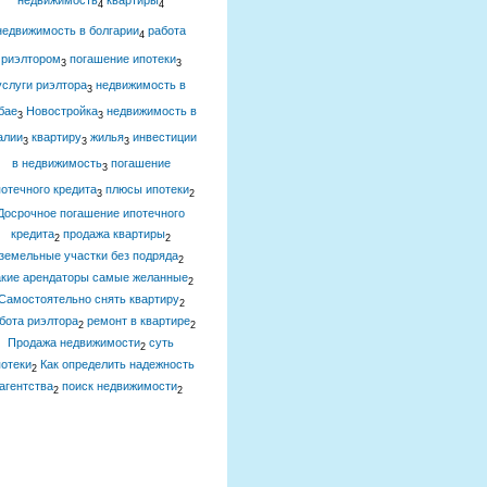
недвижимость
квартиры
4
4
недвижимость в болгарии
работа
4
риэлтором
погашение ипотеки
3
3
услуги риэлтора
недвижимость в
3
бае
Новостройка
недвижимость в
3
3
алии
квартиру
жилья
инвестиции
3
3
3
в недвижимость
погашение
3
отечного кредита
плюсы ипотеки
3
2
Досрочное погашение ипотечного
кредита
продажа квартиры
2
2
земельные участки без подряда
2
акие арендаторы самые желанные
2
Самостоятельно снять квартиру
2
бота риэлтора
ремонт в квартире
2
2
Продажа недвижимости
суть
2
отеки
Как определить надежность
2
агентства
поиск недвижимости
2
2