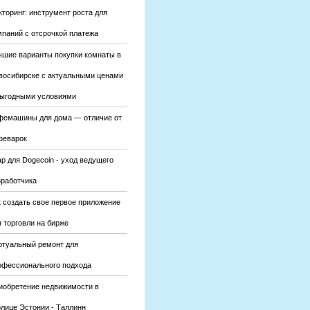
кторинг: инструмент роста для
мпаний с отсрочкой платежа
чшие варианты покупки комнаты в
восибирске с актуальными ценами
выгодными условиями
фемашины для дома — отличие от
феварок
р для Dogecoin - уход ведущего
зработчика
к создать свое первое приложение
 торговли на бирже
ртуальный ремонт для
офессионального подхода
иобретение недвижимости в
олице Эстонии - Таллинн