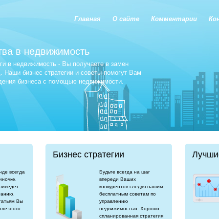
Главная
О сайте
Комментарии
Ко
тва в недвижимость
и в недвижимость - Вы получаете в замен
 Наши бизнес стратегии и советы помогут Вам
едения бизнеса с помощью недвижимости.
Бизнес стратегии
Лучши
нде всегда
Будьте всегда на шаг
иночке.
впереди Ваших
риведет
конкурентов следуя нашим
танию.
бесплатным советам по
татьям Вы
управлению
олезного
недвижимостью. Хорошо
спланированная стратегия