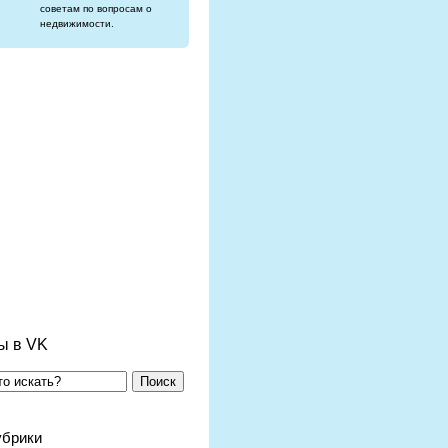
советам по вопросам о
недвижимости.
ы в VK
Поиск
убрики