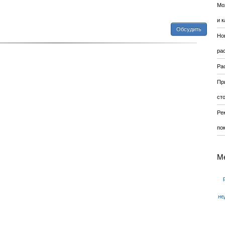
Мо
и к
Обсудить
Но
ра
Ра
Пр
ст
Ре
по
М
не