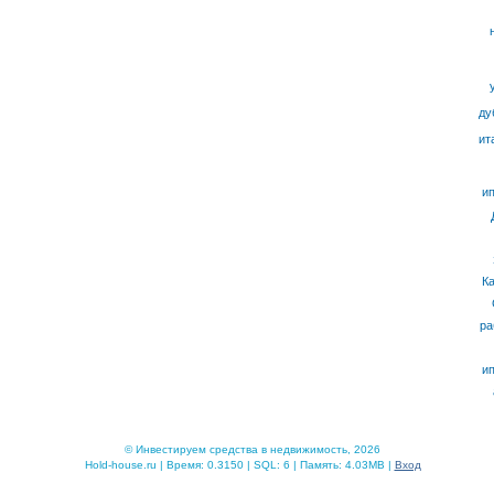
ду
ит
ип
К
ра
ип
© Инвестируем средства в недвижимость, 2026
Hold-house.ru | Время: 0.3150 | SQL: 6 | Память: 4.03MB |
Вход