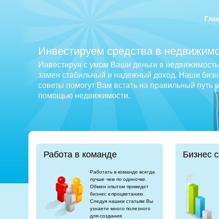
Гла
Инвестируем средства в недвижимо
Инвестируя с умом Ваши деньги в недвижимость 
замен стабильный и надежный доход. Наши бизне
советы помогут Вам встать на правильный путь 
помощью недвижимости.
Работа в команде
Бизнес с
Работать в команде всегда
лучше чем по одиночке.
Обмен опытом приведет
бизнес к процветанию.
Следуя нашим статьям Вы
узнаете много полезного
для создания