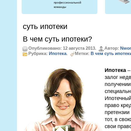
профессиональной
команды
суть ипотеки
В чем суть ипотеки?
Опубликовано: 12 августа 2013.
Автор:
Nwon
Рубрика:
Ипотека
.
Метки:
В чем суть ипотек
Ипотека
–
залог нед
получении
специальн
Ипотечный
право кре
претензии 
тот, в сво
свои прав