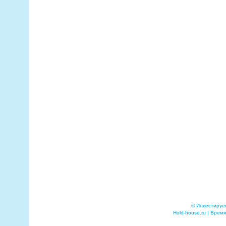
© Инвестируе
Hold-house.ru | Время