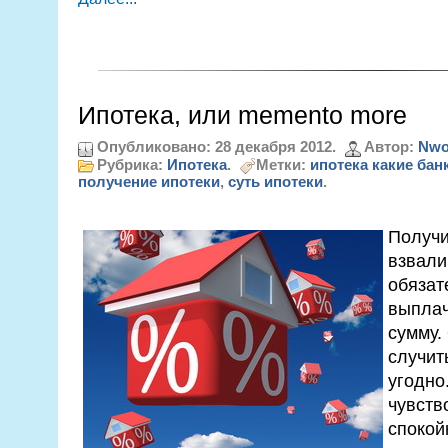
Ипотека, или memento more
Опубликовано: 28 декабря 2012.
Автор:
Nwo
Рубрика:
Ипотека
.
Метки:
ипотека какие бан
получение ипотеки
,
суть ипотеки
.
Получи
взвали
обязат
выплач
сумму.
случит
угодно
чувств
спокой