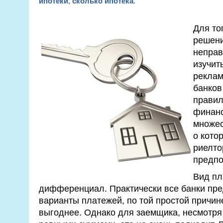
ипотеки
,
сколько ипотека
.
Для то
решени
неправ
изучит
реклам
банков
правил
финанс
множес
о кото
риелто
предпо
Вид пл
дифференциал. Практически все банки пре
варианты платежей, по той простой причине
выгоднее. Однако для заемщика, несмотря