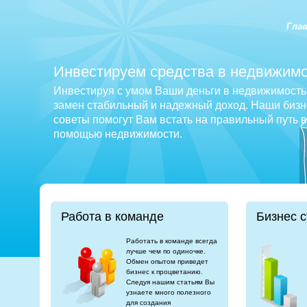
Гла
Инвестируем средства в недвижимо
Инвестируя с умом Ваши деньги в недвижимость 
замен стабильный и надежный доход. Наши бизне
советы помогут Вам встать на правильный путь 
помощью недвижимости.
Работа в команде
Бизнес с
Работать в команде всегда
лучше чем по одиночке.
Обмен опытом приведет
бизнес к процветанию.
Следуя нашим статьям Вы
узнаете много полезного
для создания