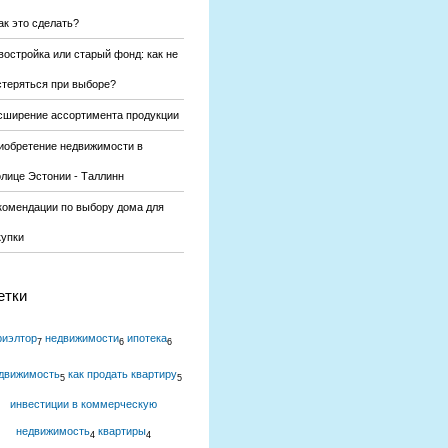
ак это сделать?
востройка или старый фонд: как не
стеряться при выборе?
сширение ассортимента продукции
иобретение недвижимости в
олице Эстонии - Таллинн
комендации по выбору дома для
купки
етки
риэлтор
недвижимости
ипотека
7
6
6
движимость
как продать квартиру
5
5
инвестиции в коммерческую
недвижимость
квартиры
4
4