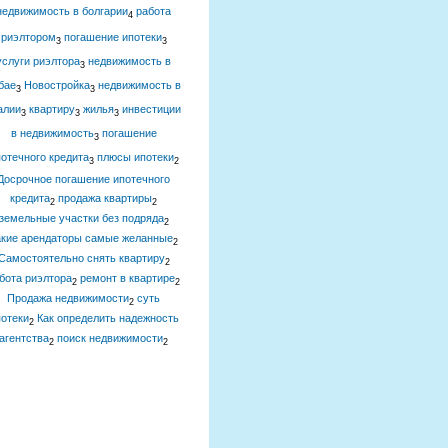
недвижимость в болгарии
работа
4
риэлтором
погашение ипотеки
3
3
услуги риэлтора
недвижимость в
3
бае
Новостройка
недвижимость в
3
3
алии
квартиру
жилья
инвестиции
3
3
3
в недвижимость
погашение
3
отечного кредита
плюсы ипотеки
3
2
Досрочное погашение ипотечного
кредита
продажа квартиры
2
2
земельные участки без подряда
2
акие арендаторы самые желанные
2
Самостоятельно снять квартиру
2
бота риэлтора
ремонт в квартире
2
2
Продажа недвижимости
суть
2
отеки
Как определить надежность
2
агентства
поиск недвижимости
2
2