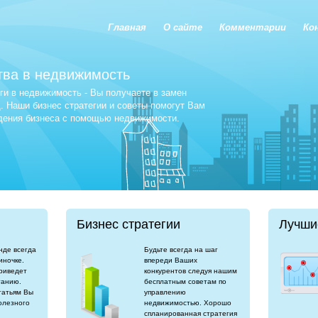
Главная
О сайте
Комментарии
Ко
тва в недвижимость
и в недвижимость - Вы получаете в замен
 Наши бизнес стратегии и советы помогут Вам
едения бизнеса с помощью недвижимости.
Бизнес стратегии
Лучши
нде всегда
Будьте всегда на шаг
иночке.
впереди Ваших
риведет
конкурентов следуя нашим
танию.
бесплатным советам по
татьям Вы
управлению
олезного
недвижимостью. Хорошо
спланированная стратегия