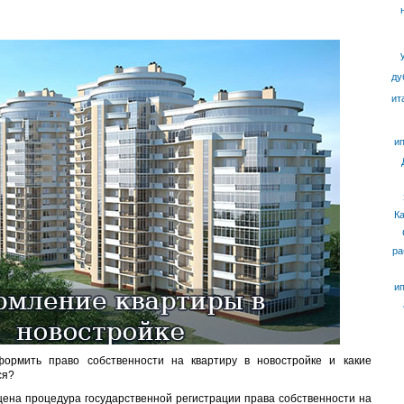
ду
ит
ип
К
ра
ип
ормить право собственности на квартиру в новостройке и какие
ся?
щена процедура государственной регистрации права собственности на