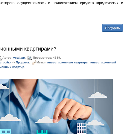
 которого осуществлялось с привлечением средств юридических и
Обсудить
ционными квартирами?
Автор:
vetal.xp
.
Просмотров: 4639.
стройки
->
Продажа
.
Метки:
инвестиционные квартиры
,
инвестиционный
ионных квартир
.