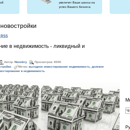
ой
увеличит Ваши шансы на
успех Вашего бизнеса
 новостройки
о RSS
ие в недвижимость - ликвидный и
Автор:
Nwonkry
.
Просмотров: 8008.
стройки
.
Метки:
выгодное инвестирование недвижимость
,
долевое
вестирование в недвижимость
.
М
Р