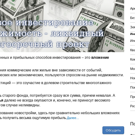
Ар
Бе
Зе
Ин
Ип
Кв
нных и прибыльных способов инвестирования – это
вложение
Ко
Мо
ния коммерческие или жилые вне зависимости от событий,
еских или экономических, пользуются спросом на рынке недвижимости.
Но
тиций — это соучастие в долевом строительстве многоэтажного
По
старого фонда, потребуется сразу вся сумма, причем немалая. А
Пр
ья
далеко не всегда окупаются и, конечно, не принесут весомого
том случае неликвидны.
Ри
рование новостройки, здесь при сравнительно небольших вложениях
ь получить весьма ощутимую прибыль.
Далее...
По
Обсудить