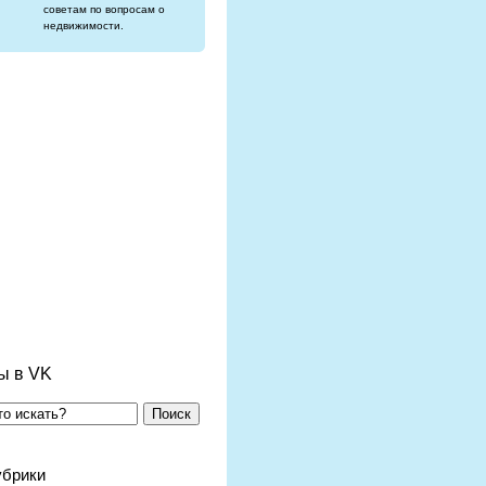
советам по вопросам о
недвижимости.
ы в VK
Поиск
убрики