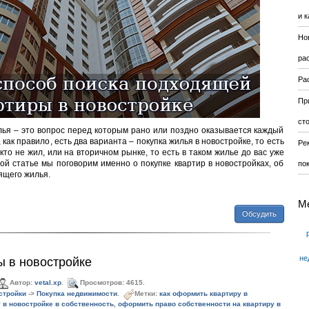
и к
Но
ра
Ра
Пр
ст
ья – это вопрос перед которым рано или поздно оказывается каждый
 как правило, есть два варианта – покупка жилья в новостройке, то есть
Ре
кто не жил, или на вторичном рынке, то есть в таком жилье до вас уже
ой статье мы поговорим именно о покупке квартир в новостройках, об
по
ящего жилья.
М
Обсудить
не
 в новостройке
Автор:
vetal.xp
.
Просмотров: 4615.
стройки
->
Покупка недвижимости
.
Метки:
как оформить квартиру в
 в новостройке в собственность
,
оформить право собственности на квартиру в