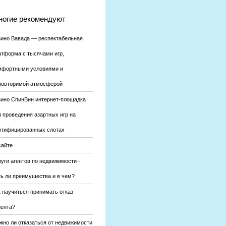
огие рекомендуют
зино Вавада — респектабельная
атформа с тысячами игр,
мфортными условиями и
повторимой атмосферой
зино СпинВин интернет-площадка
я проведения азартных игр на
ртифицированных слотах
сайте
уги агентов по недвижимости -
ть ли преимущества и в чем?
к научиться принимать отказ
иента?
жно ли отказаться от недвижимости