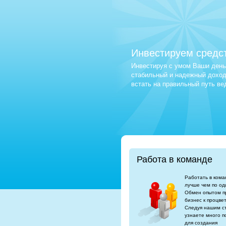
Инвестируем средс
Инвестируя с умом Ваши деньг
стабильный и надежный доход.
встать на правильный путь в
Работа в команде
Работать в кома
лучше чем по од
Обмен опытом п
бизнес к процве
Следуя нашим с
узнаете много п
для создания