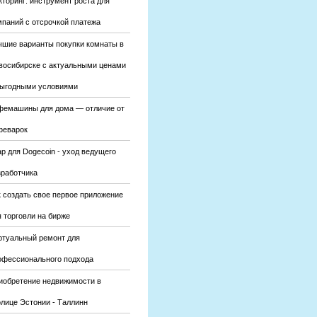
кторинг: инструмент роста для
мпаний с отсрочкой платежа
чшие варианты покупки комнаты в
восибирске с актуальными ценами
выгодными условиями
фемашины для дома — отличие от
феварок
р для Dogecoin - уход ведущего
зработчика
к создать свое первое приложение
 торговли на бирже
ртуальный ремонт для
офессионального подхода
иобретение недвижимости в
олице Эстонии - Таллинн