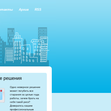
нтакты
Архив
RSS
е решения
Одно неверное решение
может погубить все
старания за целые года
работы, зачем брать на
себя такой риск?
Доверьтесь нашим
профессиональным