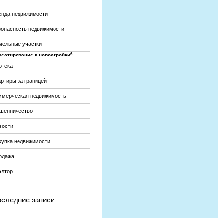
енда недвижимости
зопасность недвижимости
мельные участки
6
вестирование в новостройки
отека
артиры за границей
ммерческая недвижимость
шенничество
вости
купка недвижимости
одажа
элтор
следние записи