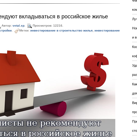
Фа
ко
ендуют вкладываться в российское жилье
Лу
Автор:
vetal.xp
.
Просмотров: 12216.
Но
стройки
.
Метки:
инвестирование в строительство жилья
,
инвестирование
и 
Ко
ко
Уда
ра
Ка
для
Ви
пр
Пр
ст