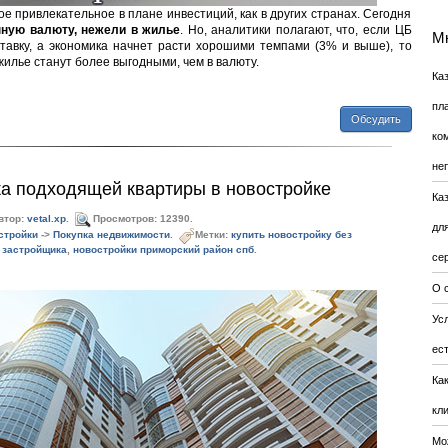
ое привлекательное в плане инвестиций, как в других странах. Сегодня
нную валюту, нежели в жилье
. Но, аналитики полагают, что, если ЦБ
Мн
тавку, а экономика начнет расти хорошими темпами (3% и выше), то
жилье станут более выгодными, чем в валюту.
Ка
пл
Обсудить
ко
не
ка подходящей квартиры в новостройке
Ка
втор:
vetal.xp
.
Просмотров: 12390.
дл
стройки
->
Покупка недвижимости
.
Метки:
купить новостройку без
 застройщика
,
новостройки приморский район спб
.
се
О 
Усл
ес
Ка
кл
Мо