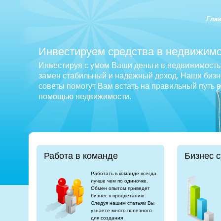
Гла
Инвестируем средства в недвижимо
Инвестируя с умом Ваши деньги в недвижимость 
замен стабильный и надежный доход. Наши бизне
советы помогут Вам встать на правильный путь 
помощью недвижимости.
Работа в команде
Бизнес с
Работать в команде всегда
лучше чем по одиночке.
Обмен опытом приведет
бизнес к процветанию.
Следуя нашим статьям Вы
узнаете много полезного
для создания