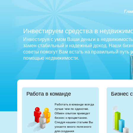
Гла
Инвестируем средства в недвижимо
Инвестируя с умом Ваши деньги в недвижимость 
замен стабильный и надежный доход. Наши бизне
советы помогут Вам встать на правильный путь 
помощью недвижимости.
Работа в команде
Бизнес с
Работать в команде всегда
лучше чем по одиночке.
Обмен опытом приведет
бизнес к процветанию.
Следуя нашим статьям Вы
узнаете много полезного
для создания