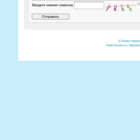
(
Введите нижние символы
© Инвестируе
Hold-house.ru | Время