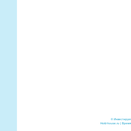
© Инвестируе
Hold-house.ru | Время