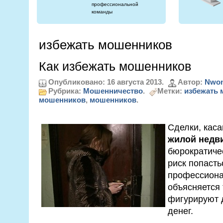
профессиональной
команды
избежать мошенников
Как избежать мошенников
Опубликовано: 16 августа 2013.
Автор:
Nwon
Рубрика:
Мошенничество
.
Метки:
избежать
мошенников
,
мошенников
.
Сделки, кас
жилой недв
бюрократичес
риск попасть
профессиона
объясняется 
фигурируют 
денег.