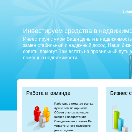
Гла
Инвестируем средства в недвижимо
Инвестируя с умом Ваши деньги в недвижимость 
замен стабильный и надежный доход. Наши бизне
советы помогут Вам встать на правильный путь 
помощью недвижимости.
Работа в команде
Бизнес с
Работать в команде всегда
лучше чем по одиночке.
Обмен опытом приведет
бизнес к процветанию.
Следуя нашим статьям Вы
узнаете много полезного
для создания