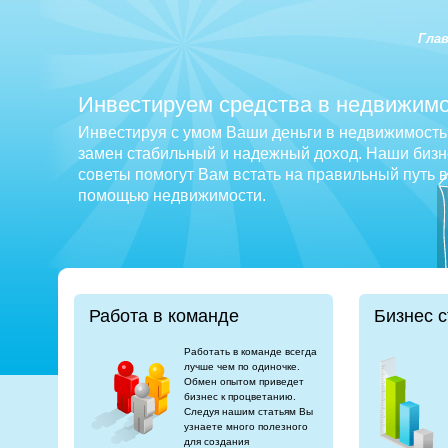
Гла
Инвестируем средства в недвижимо
Инвестируя с умом Ваши деньги в недвижимость 
замен стабильный и надежный доход. Наши бизне
советы помогут Вам встать на правильный путь 
помощью недвижимости.
Работа в команде
Бизнес с
Работать в команде всегда
лучше чем по одиночке.
Обмен опытом приведет
бизнес к процветанию.
Следуя нашим статьям Вы
узнаете много полезного
для создания