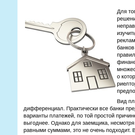
Для то
решени
неправ
изучит
реклам
банков
правил
финанс
множес
о кото
риелто
предпо
Вид пл
дифференциал. Практически все банки пре
варианты платежей, по той простой причине
выгоднее. Однако для заемщика, несмотря
равными суммами, это не очень подходит. В