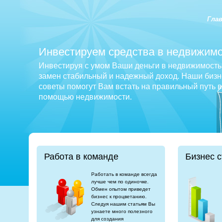
Гла
Инвестируем средства в недвижимо
Инвестируя с умом Ваши деньги в недвижимость 
замен стабильный и надежный доход. Наши бизне
советы помогут Вам встать на правильный путь 
помощью недвижимости.
Работа в команде
Бизнес с
Работать в команде всегда
лучше чем по одиночке.
Обмен опытом приведет
бизнес к процветанию.
Следуя нашим статьям Вы
узнаете много полезного
для создания