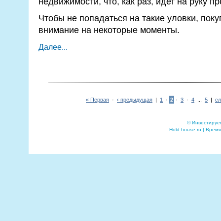
недвижимости, что, как раз, идет на руку п
Чтобы не попадаться на такие уловки, пок
внимание на некоторые моменты.
Далее...
« Первая
·
‹ предыдущая
|
1
·
2
·
3
·
4
...
5
|
сл
© Инвестируе
Hold-house.ru | Время