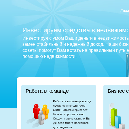
Гла
Инвестируем средства в недвижимо
Инвестируя с умом Ваши деньги в недвижимость 
замен стабильный и надежный доход. Наши бизне
советы помогут Вам встать на правильный путь 
помощью недвижимости.
Работа в команде
Бизнес с
Работать в команде всегда
лучше чем по одиночке.
Обмен опытом приведет
бизнес к процветанию.
Следуя нашим статьям Вы
узнаете много полезного
для создания