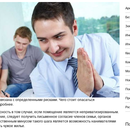
Ар
Бе
Зе
Ин
Ип
Кв
Ко
Мо
Но
По
Пр
вязана с определенными рисками. Чего стоит опасаться
дробнее.
Ри
сность в том случае, если помещение является неприватизированным.
ие, следует получить письменное согласие членов семьи, органов
ственным минусом такого шага является возможность нанимателями
По
ь чужое жилье.