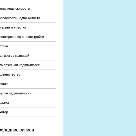
енда недвижимости
зопасность недвижимости
мельные участки
вестирование в новостройки
отека
артиры за границей
ммерческая недвижимость
шенничество
вости
купка недвижимости
одажа
элтор
следние записи