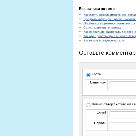
Еще записи по теме
Как купить недвижимость без обма
Продажа квартиры - развенчиваем
Особенности рынка аренды квартир
Сдача квартиры в аренду
Как правильно заключать договор
Как арендовать офис в Санкт-Пете
Риски при аренде квартиры
Оставьте комментар
Гость
Ваше имя:
Комментатор / хотите им ст
E-mail:
Пароль: