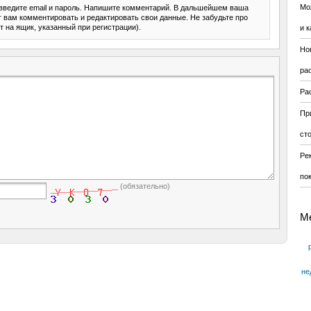
Мо
введите email и пароль. Напишите комментарий. В дальшейшем ваша
ит вам комментировать и редактировать свои данные. Не забудьте про
т на ящик, указанный при регистрации).
и к
Но
ра
Ра
Пр
ст
Ре
по
(обязательно)
М
не