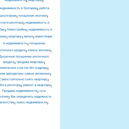
недвижимость
квартиры
4
4
недвижимость в болгарии
работа
4
риэлтором
погашение ипотеки
3
3
услуги риэлтора
недвижимость в
3
бае
Новостройка
недвижимость в
3
3
алии
квартиру
жилья
инвестиции
3
3
3
в недвижимость
погашение
3
отечного кредита
плюсы ипотеки
3
2
Досрочное погашение ипотечного
кредита
продажа квартиры
2
2
земельные участки без подряда
2
акие арендаторы самые желанные
2
Самостоятельно снять квартиру
2
бота риэлтора
ремонт в квартире
2
2
Продажа недвижимости
суть
2
отеки
Как определить надежность
2
агентства
поиск недвижимости
2
2