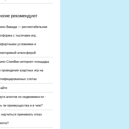
огие рекомендуют
зино Вавада — респектабельная
атформа с тысячами игр,
мфортными условиями и
повторимой атмосферой
зино СпинВин интернет-площадка
я проведения азартных игр на
ртифицированных слотах
сайте
уги агентов по недвижимости -
ть ли преимущества и в чем?
к научиться принимать отказ
иента?