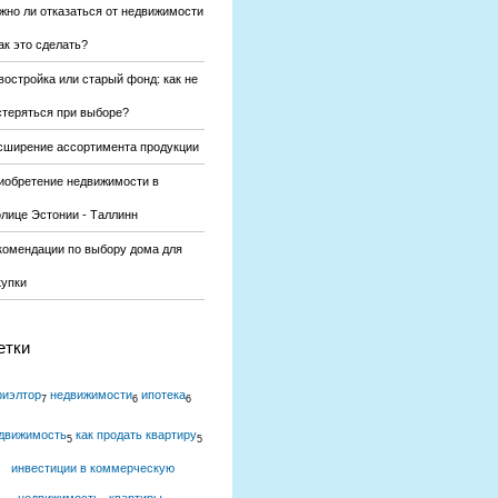
жно ли отказаться от недвижимости
ак это сделать?
востройка или старый фонд: как не
стеряться при выборе?
сширение ассортимента продукции
иобретение недвижимости в
олице Эстонии - Таллинн
комендации по выбору дома для
купки
етки
риэлтор
недвижимости
ипотека
7
6
6
движимость
как продать квартиру
5
5
инвестиции в коммерческую