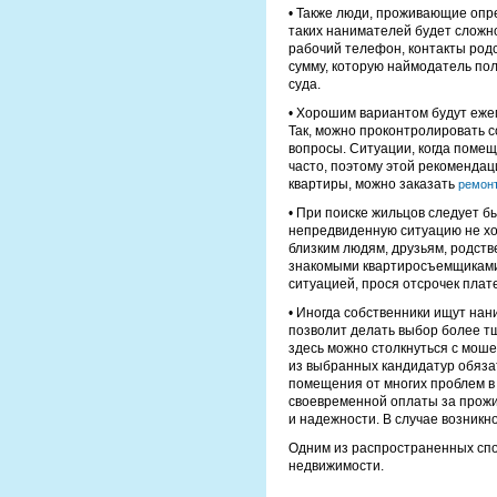
• Также люди, проживающие опре
таких нанимателей будет сложно
рабочий телефон, контакты род
сумму, которую наймодатель пол
суда.
• Хорошим вариантом будут еже
Так, можно проконтролировать с
вопросы. Ситуации, когда поме
часто, поэтому этой рекомендац
квартиры, можно заказать
ремонт
• При поиске жильцов следует б
непредвиденную ситуацию не хо
близким людям, друзьям, родств
знакомыми квартиросъемщиками 
ситуацией, прося отсрочек плат
• Иногда собственники ищут нан
позволит делать выбор более тщ
здесь можно столкнуться с моше
из выбранных кандидатур обязат
помещения от многих проблем в 
своевременной оплаты за прожи
и надежности. В случае возникн
Одним из распространенных спо
недвижимости.