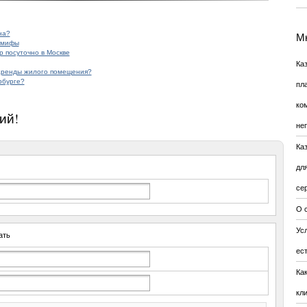
на?
Мн
 мифы
 посуточно в Москве
Ка
 аренды жилого помещения?
рбурге?
пл
ко
ий!
не
Ка
дл
се
О 
Усл
ать
ес
Ка
кл