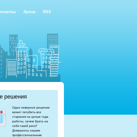
нтакты
Архив
RSS
е решения
Одно неверное решение
может погубить все
старания за целые года
работы, зачем брать на
себя такой риск?
Доверьтесь нашим
профессиональным