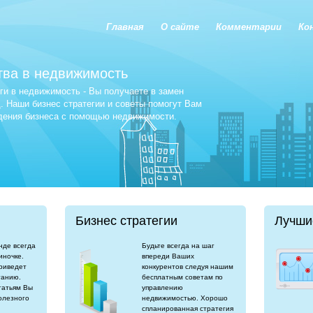
Главная
О сайте
Комментарии
Ко
тва в недвижимость
и в недвижимость - Вы получаете в замен
 Наши бизнес стратегии и советы помогут Вам
едения бизнеса с помощью недвижимости.
Бизнес стратегии
Лучши
нде всегда
Будьте всегда на шаг
иночке.
впереди Ваших
риведет
конкурентов следуя нашим
танию.
бесплатным советам по
татьям Вы
управлению
олезного
недвижимостью. Хорошо
спланированная стратегия