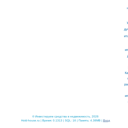
ду
ит
ип
К
ра
ип
© Инвестируем средства в недвижимость, 2026
Hold-house.ru | Время: 0.1313 | SQL: 16 | Память: 4.38MB |
Вход