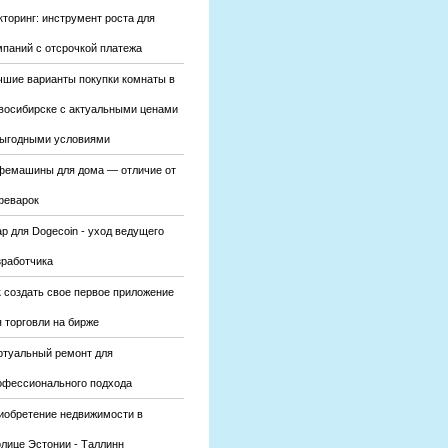
кторинг: инструмент роста для
мпаний с отсрочкой платежа
чшие варианты покупки комнаты в
восибирске с актуальными ценами
выгодными условиями
фемашины для дома — отличие от
феварок
р для Dogecoin - уход ведущего
зработчика
к создать свое первое приложение
 торговли на бирже
ртуальный ремонт для
офессионального подхода
иобретение недвижимости в
олице Эстонии - Таллинн