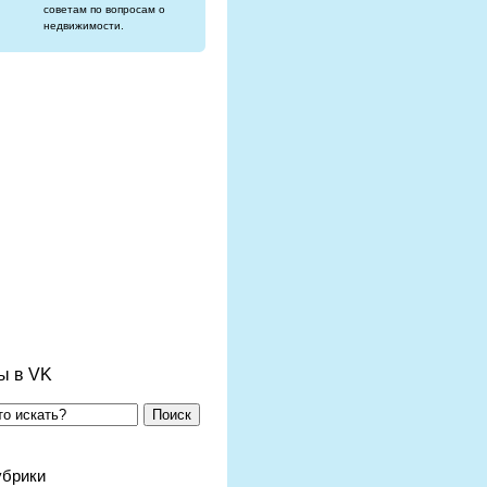
советам по вопросам о
недвижимости.
ы в VK
Поиск
убрики