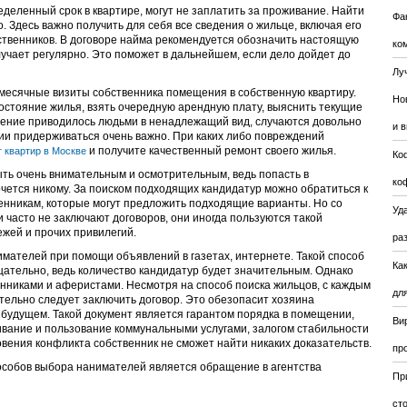
деленный срок в квартире, могут не заплатить за проживание. Найти
Фа
. Здесь важно получить для себя все сведения о жильце, включая его
ственников. В договоре найма рекомендуется обозначить настоящую
ко
учает регулярно. Это поможет в дальнейшем, если дело дойдет до
Лу
месячные визиты собственника помещения в собственную квартиру.
Но
остояние жилья, взять очередную арендную плату, выяснить текущие
щение приводилось людьми в ненадлежащий вид, случаются довольно
и 
ии придерживаться очень важно. При каких либо повреждений
и получите качественный ремонт своего жилья.
 квартир в Москве
Ко
ыть очень внимательным и осмотрительным, ведь попасть в
ко
чется никому. За поиском подходящих кандидатур можно обратиться к
енникам, которые могут предложить подходящие варианты. Но со
Уда
часто не заключают договоров, они иногда пользуются такой
ежей и прочих привилегий.
ра
имателей при помощи объявлений в газетах, интернете. Такой способ
Ка
ательно, ведь количество кандидатур будет значительным. Однако
нниками и аферистами. Несмотря на способ поиска жильцов, с каждым
для
ельно следует заключить договор. Это обезопасит хозяина
будущем. Такой документ является гарантом порядка в помещении,
Ви
вание и пользование коммунальными услугами, залогом стабильности
овения конфликта собственник не сможет найти никаких доказательств.
пр
собов выбора нанимателей является обращение в агентства
Пр
ст