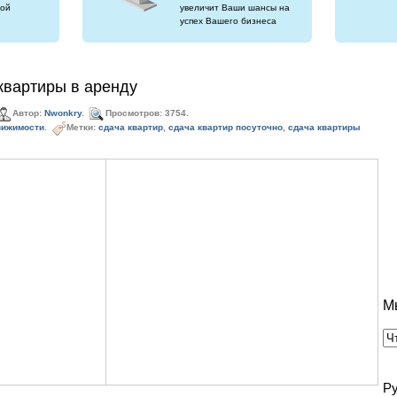
ой
увеличит Ваши шансы на
успех Вашего бизнеса
квартиры в аренду
Автор:
Nwonkry
.
Просмотров: 3754.
вижимости
.
Метки:
сдача квартир
,
сдача квартир посуточно
,
сдача квартиры
М
Р