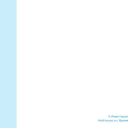
© Инвестируе
Hold-house.ru | Время