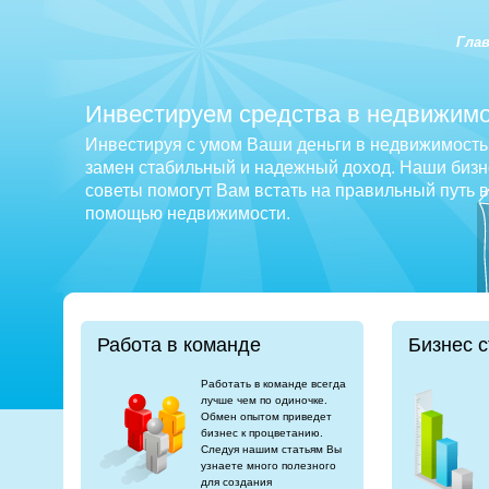
Гла
Инвестируем средства в недвижимо
Инвестируя с умом Ваши деньги в недвижимость 
замен стабильный и надежный доход. Наши бизне
советы помогут Вам встать на правильный путь 
помощью недвижимости.
Работа в команде
Бизнес с
Работать в команде всегда
лучше чем по одиночке.
Обмен опытом приведет
бизнес к процветанию.
Следуя нашим статьям Вы
узнаете много полезного
для создания