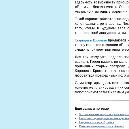
здесь есть возможность приобр
«Премьер-Девелопмент». Она п
жилья, но и выгодные условия и
Такой вариант обязательно под
хочет сдавать ее в аренду. По
того, чтобы в будущем зараб
транспортной доступности, жизн
продаются н
Квартиры в Королеве
того, у клиентов компании «Пр
скидки, к примеру, при оплате вс
Для тех, кому уже надоело ж
вариант. Город развит, не мале
привычных старых построек. 
Королеве. Кроме того, что ок
любоваться прекрасными полями
Сами квартиры здесь можно ска
конечно же планировка у них с
могут присмотреться к самым у
Еще записи по теме
Что важно знать при покупке кварт
Несколько преимуществ аренды кв
Недвижимость в Украине
Покупка недвижимости в Англии