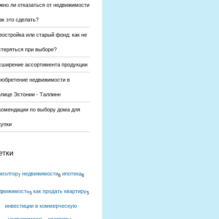
жно ли отказаться от недвижимости
ак это сделать?
востройка или старый фонд: как не
стеряться при выборе?
сширение ассортимента продукции
иобретение недвижимости в
олице Эстонии - Таллинн
комендации по выбору дома для
купки
етки
риэлтор
недвижимости
ипотека
7
6
6
движимость
как продать квартиру
5
5
инвестиции в коммерческую