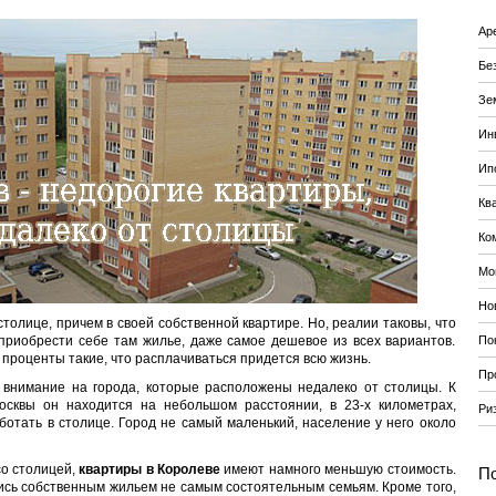
Ар
Бе
Зе
Ин
Ип
Кв
Ко
Мо
Но
столице, причем в своей собственной квартире. Но, реалии таковы, что
 приобрести себе там жилье, даже самое дешевое из всех вариантов.
По
 проценты такие, что расплачиваться придется всю жизнь.
Пр
ь внимание на города, которые расположены недалеко от столицы. К
осквы он находится на небольшом расстоянии, в 23-х километрах,
Ри
ботать в столице. Город не самый маленький, население у него около
со столицей,
квартиры в Королеве
имеют намного меньшую стоимость.
По
ись собственным жильем не самым состоятельным семьям. Кроме того,