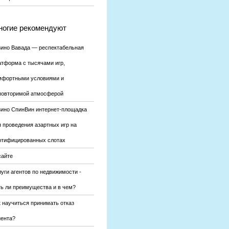
огие рекомендуют
зино Вавада — респектабельная
атформа с тысячами игр,
мфортными условиями и
повторимой атмосферой
зино СпинВин интернет-площадка
я проведения азартных игр на
ртифицированных слотах
сайте
уги агентов по недвижимости -
ть ли преимущества и в чем?
к научиться принимать отказ
иента?