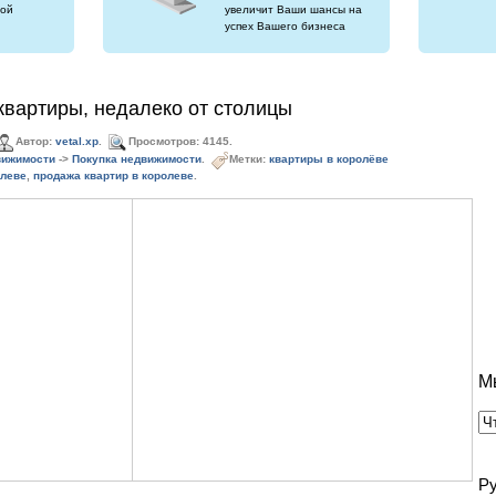
ой
увеличит Ваши шансы на
успех Вашего бизнеса
квартиры, недалеко от столицы
Автор:
vetal.xp
.
Просмотров: 4145.
вижимости
->
Покупка недвижимости
.
Метки:
квартиры в королёве
олеве
,
продажа квартир в королеве
.
М
Р