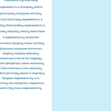
недвижимость
квартиры
4
4
недвижимость в болгарии
работа
4
риэлтором
погашение ипотеки
3
3
услуги риэлтора
недвижимость в
3
бае
Новостройка
недвижимость в
3
3
алии
квартиру
жилья
инвестиции
3
3
3
в недвижимость
погашение
3
отечного кредита
плюсы ипотеки
3
2
Досрочное погашение ипотечного
кредита
продажа квартиры
2
2
земельные участки без подряда
2
акие арендаторы самые желанные
2
Самостоятельно снять квартиру
2
бота риэлтора
ремонт в квартире
2
2
Продажа недвижимости
суть
2
отеки
Как определить надежность
2
агентства
поиск недвижимости
2
2