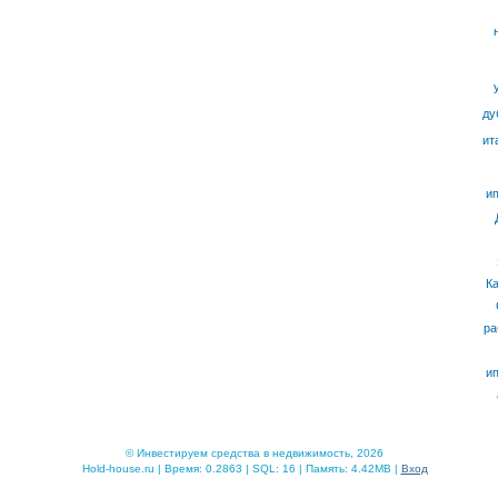
ду
ит
ип
К
ра
ип
© Инвестируем средства в недвижимость, 2026
Hold-house.ru | Время: 0.2863 | SQL: 16 | Память: 4.42MB |
Вход