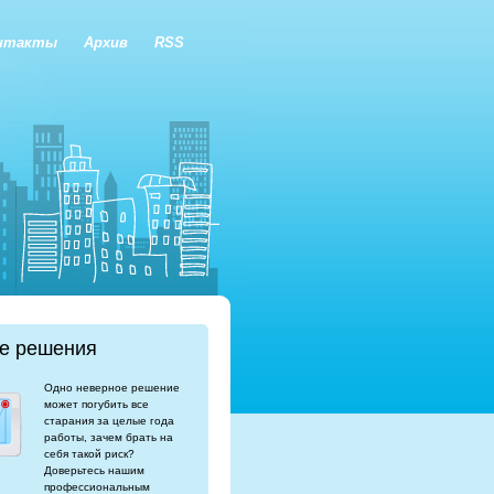
нтакты
Архив
RSS
е решения
Одно неверное решение
может погубить все
старания за целые года
работы, зачем брать на
себя такой риск?
Доверьтесь нашим
профессиональным