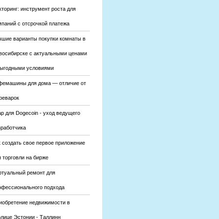
кторинг: инструмент роста для
мпаний с отсрочкой платежа
чшие варианты покупки комнаты в
восибирске с актуальными ценами
выгодными условиями
фемашины для дома — отличие от
феварок
р для Dogecoin - уход ведущего
зработчика
к создать свое первое приложение
 торговли на бирже
ртуальный ремонт для
офессионального подхода
иобретение недвижимости в
олице Эстонии - Таллинн