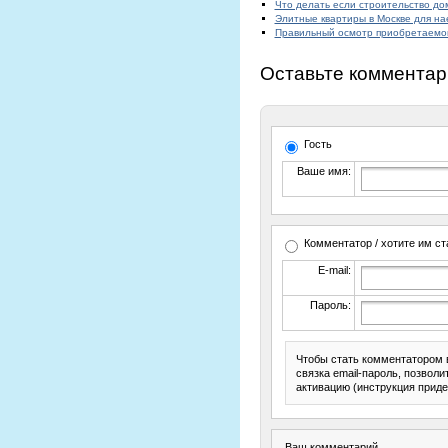
Что делать если строительство до
Элитные квартиры в Москве для на
Правильный осмотр приобретаемо
Оставьте комментар
Гость
Ваше имя:
Комментатор / хотите им ст
E-mail:
Пароль:
Чтобы стать комментатором 
связка email-пароль, позвол
активацию (инструкция приде
Ваш комментарий