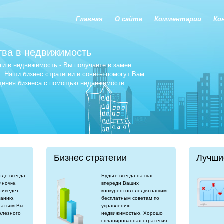
Главная
О сайте
Комментарии
Ко
тва в недвижимость
и в недвижимость - Вы получаете в замен
 Наши бизнес стратегии и советы помогут Вам
едения бизнеса с помощью недвижимости.
Бизнес стратегии
Лучши
нде всегда
Будьте всегда на шаг
иночке.
впереди Ваших
риведет
конкурентов следуя нашим
танию.
бесплатным советам по
татьям Вы
управлению
олезного
недвижимостью. Хорошо
спланированная стратегия