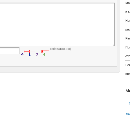
Мо
и к
Но
ра
Ра
Пр
(обязательно)
ст
Ре
по
М
не