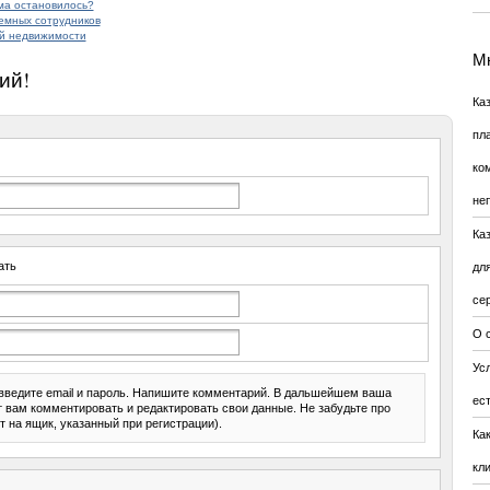
ма остановилось?
емных сотрудников
й недвижимости
Мн
ий!
Ка
пл
ко
не
Ка
ать
дл
се
О 
Усл
введите email и пароль. Напишите комментарий. В дальшейшем ваша
ес
ит вам комментировать и редактировать свои данные. Не забудьте про
т на ящик, указанный при регистрации).
Ка
кл