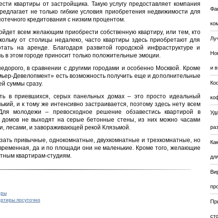
ести квартиры от застройщика. Такую услугу предоставляет компания
Фа
редлагает не только гибкие условия приобретения недвижимости для
потечного кредитования с низким процентом.
ко
ойдет всем желающим приобрести собственную квартиру, или тем, кто
Лу
скольку от столицы недалеко, часто квартиры здесь приобретают для
отать на аренде. Благодаря развитой городской инфраструктуре и
Но
ь в этом городе приносит только положительные эмоции.
едорого, в сравнении с другими городами и особенно Москвой. Кроме
и 
емьер-Девелопмент» есть возможность получить еще и дополнительные
Ко
ей суммы сразу.
ить в приевшихся, серых панельных домах – это просто идеальный
ко
нький, и к тому же интенсивно застраивается, поэтому здесь нету всем
Для молодежи – превосходное решение обзавестись квартирой в
Уда
на домов не выходят на серые бетонные стены, из них можно часами
, лесами, и завораживающей рекой Клязьмой.
ра
зать привычные, однокомнатные, двухкомнатные и трехкомнатные, но
Ка
овременная, да и по площади они не маленькие. Кроме того, желающие
ютным квартирам-студиям.
для
Ви
пр
иры
артиры посуточно
Пр
ст