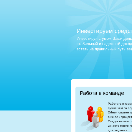
Инвестируем средс
Инвестируя с умом Ваши деньг
стабильный и надежный доход.
встать на правильный путь в
Работа в команде
Работать в кома
лучше чем по од
Обмен опытом п
бизнес к процве
Следуя нашим с
узнаете много п
для создания