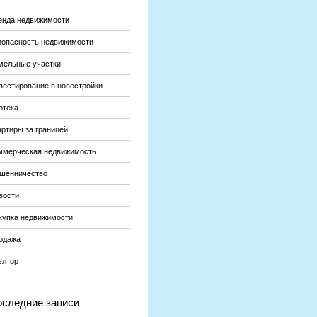
енда недвижимости
зопасность недвижимости
мельные участки
вестирование в новостройки
отека
артиры за границей
ммерческая недвижимость
шенничество
вости
купка недвижимости
одажа
элтор
следние записи