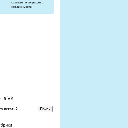
советам по вопросам о
недвижимости.
ы в VK
Поиск
убрики