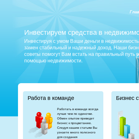
Гла
Инвестируем средства в недвижимо
Инвестируя с умом Ваши деньги в недвижимость 
замен стабильный и надежный доход. Наши бизне
советы помогут Вам встать на правильный путь 
помощью недвижимости.
Работа в команде
Бизнес с
Работать в команде всегда
лучше чем по одиночке.
Обмен опытом приведет
бизнес к процветанию.
Следуя нашим статьям Вы
узнаете много полезного
для создания