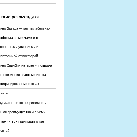
огие рекомендуют
зино Вавада — респектабельная
атформа с тысячами игр,
мфортными условиями и
повторимой атмосферой
зино СпинВин интернет-площадка
я проведения азартных игр на
ртифицированных слотах
сайте
уги агентов по недвижимости -
ть ли преимущества и в чем?
к научиться принимать отказ
иента?