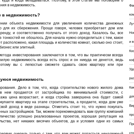
, куда и когда вкладываться. Поэтому, в этой статье мы поговорим о
ния в недвижимость.
Фа
е в недвижимость?
ко
ении объекта недвижимости для увеличения количества денежных
Лу
то для их сбережения. Проще говоря, человек приобретает дом или
аренду, и соответственно получать от этого доход. Казалось бы, все
Но
ез тонкостей не обошлось. Для начала нужно определиться с тем, какое
и 
т расположено, какая площадь и количество комнат, сколько оно стоит,
 бизнес или элитный.
Ко
етода инвестирования заключается в том, что вы практически всегда
 жилую недвижимость всегда есть спрос и он никуда не денется, ведь
ко
оэтому вы с легкостью сможете сдавать свою квартиру или при
Уда
ра
щуюся недвижимость
рования. Дело в том, что, когда строительство нового жилого дома
Ка
 в нем продаются от застройщика по минимальной стоимости, с
для
тажа цена возрастает, и когда стройка завершена она будет самой
купаете квартиру на этапе строительства, а продаете, когда дом уже
Ви
свой доход в виде разницы. Отметить стоит то, что нужно покупать
нных застройщиков. Так, можем порекомендовать вам группу компаний
пр
оличество успешно реализованных проектов, хорошая репутация на
льства, нет никаких висячих объектов, да и условия одни из самых
Пр
ст
 первую очередь только с тем, что вам может попасться ненадежный