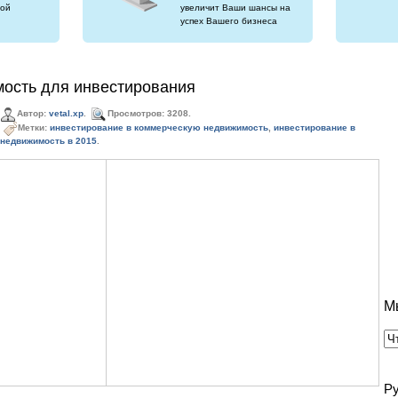
ой
увеличит Ваши шансы на
успех Вашего бизнеса
мость для инвестирования
Автор:
vetal.xp
.
Просмотров: 3208.
Метки:
инвестирование в коммерческую недвижимость
,
инвестирование в
 недвижимость в 2015
.
М
Р