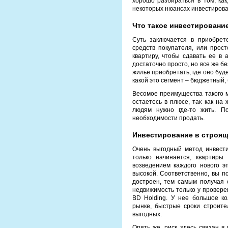
хорошо разбираться в том, как
некоторых нюансах инвестирова
Что такое инвестировани
Суть заключается в приобрет
средств покупателя, или прос
квартиру, чтобы сдавать ее в 
достаточно просто, но все же б
жилье приобретать, где оно буде
какой это сегмент – бюджетный,
Весомое преимущества такого м
остаетесь в плюсе, так как на
людям нужно где-то жить. П
необходимости продать.
Инвестирование в строя
Очень выгодный метод инвести
только начинается, квартиры
возведением каждого нового э
высокой. Соответственно, вы по
достроен, тем самым получая 
недвижимость только у провере
BD Holding. У нее большое к
рынке, быстрые сроки строите
выгодных.
Опять же, риск здесь связан в