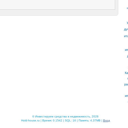
ду
ит
ип
К
ра
ип
© Инвестируем средства в недвижимость, 2026
Hold-house.ru | Время: 0.1542 | SQL: 16 | Память: 4.37MB |
Вход