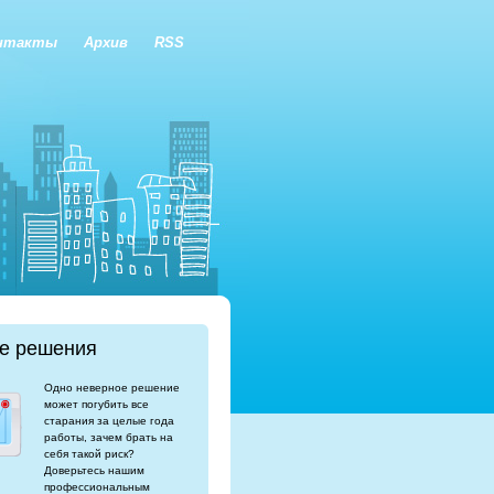
нтакты
Архив
RSS
е решения
Одно неверное решение
может погубить все
старания за целые года
работы, зачем брать на
себя такой риск?
Доверьтесь нашим
профессиональным