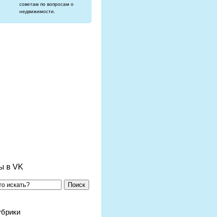
советам по вопросам о
недвижимости.
ы в VK
Поиск
убрики