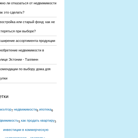
жно ли отказаться от недвижимости
ак это сделать?
востройка или старый фонд: как не
стеряться при выборе?
сширение ассортимента продукции
иобретение недвижимости в
олице Эстонии - Таллинн
комендации по выбору дома для
купки
етки
риэлтор
недвижимости
ипотека
7
6
6
движимость
как продать квартиру
5
5
инвестиции в коммерческую