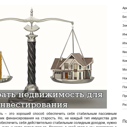
Ар
Бе
Зе
Ин
Ип
Кв
Ко
Мо
Но
По
Пр
Ри
ть – это хороший способ обеспечить себя стабильным пассивным
чник финансирования на старость. Но, не каждый тип имущества для
По
е обеспечить себя действительно стабильным солидным доходом, нужно