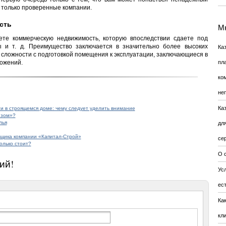
 только проверенные компании.
сть
Мн
ете коммерческую недвижимость, которую впоследствии сдаете под
ы и т. д. Преимущество заключается в значительно более высоких
Ка
т сложности с подготовкой помещения к эксплуатации, заключающиеся в
ожений.
пл
ко
не
Ка
 в строящемся доме: чему следует уделить внимание
изом»?
лья
дл
йщика компании «Капитал-Строй»
се
олько стоит?
О 
ий!
Усл
ес
Ка
кл