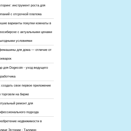
кторинг: инструмент роста для
мпаний с отсрочкой платежа
чшие варианты покупки комнаты в
восибирске с актуальными ценами
выгодными условиями
фемашины для дома — отличие от
феварок
р для Dogecoin - уход ведущего
зработчика
к создать свое первое приложение
 торговли на бирже
ртуальный ремонт для
офессионального подхода
иобретение недвижимости в
олице Эстонии - Таллинн