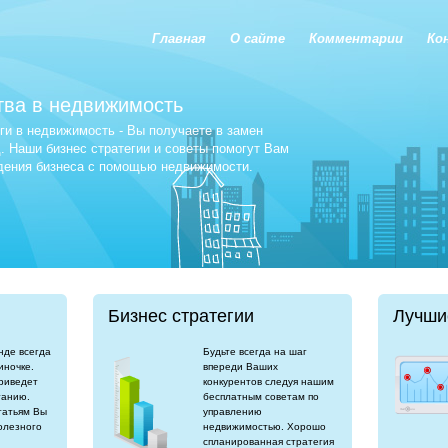
Главная
О сайте
Комментарии
Ко
тва в недвижимость
и в недвижимость - Вы получаете в замен
 Наши бизнес стратегии и советы помогут Вам
едения бизнеса с помощью недвижимости.
Бизнес стратегии
Лучши
нде всегда
Будьте всегда на шаг
иночке.
впереди Ваших
риведет
конкурентов следуя нашим
танию.
бесплатным советам по
татьям Вы
управлению
олезного
недвижимостью. Хорошо
спланированная стратегия