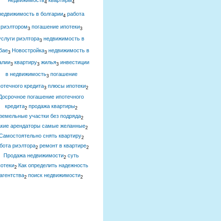
недвижимость
квартиры
4
4
недвижимость в болгарии
работа
4
риэлтором
погашение ипотеки
3
3
услуги риэлтора
недвижимость в
3
бае
Новостройка
недвижимость в
3
3
алии
квартиру
жилья
инвестиции
3
3
3
в недвижимость
погашение
3
отечного кредита
плюсы ипотеки
3
2
Досрочное погашение ипотечного
кредита
продажа квартиры
2
2
земельные участки без подряда
2
акие арендаторы самые желанные
2
Самостоятельно снять квартиру
2
бота риэлтора
ремонт в квартире
2
2
Продажа недвижимости
суть
2
отеки
Как определить надежность
2
агентства
поиск недвижимости
2
2