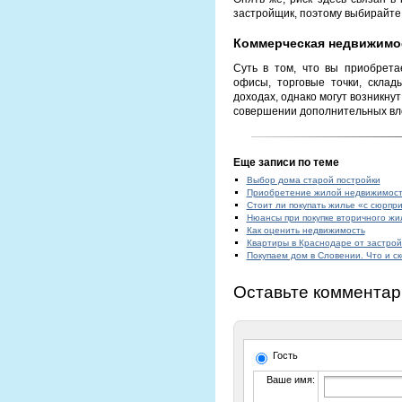
застройщик, поэтому выбирайте
Коммерческая недвижимо
Суть в том, что вы приобрета
офисы, торговые точки, склад
доходах, однако могут возникну
совершении дополнительных вл
Еще записи по теме
Выбор дома старой постройки
Приобретение жилой недвижимости
Стоит ли покупать жилье «с сюрпр
Нюансы при покупке вторичного жи
Как оценить недвижимость
Квартиры в Краснодаре от застро
Покупаем дом в Словении. Что и ск
Оставьте комментар
Гость
Ваше имя: