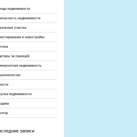
енда недвижимости
зопасность недвижимости
мельные участки
вестирование в новостройки
отека
артиры за границей
ммерческая недвижимость
шенничество
вости
купка недвижимости
одажа
элтор
следние записи