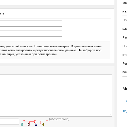
Мо
и к
ать
Но
ра
Ра
введите email и пароль. Напишите комментарий. В дальшейшем ваша
Пр
ит вам комментировать и редактировать свои данные. Не забудьте про
т на ящик, указанный при регистрации).
ст
Ре
по
М
не
(обязательно)