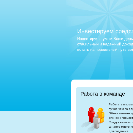
Инвестируем средс
Инвестируя с умом Ваши деньг
стабильный и надежный доход.
встать на правильный путь в
Работа в команде
Работать в кома
лучше чем по од
Обмен опытом п
бизнес к процве
Следуя нашим с
узнаете много п
для создания