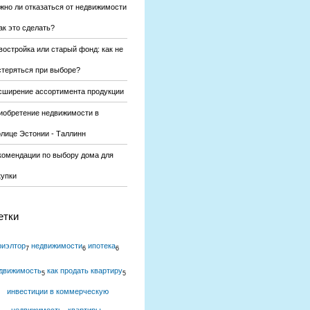
жно ли отказаться от недвижимости
ак это сделать?
востройка или старый фонд: как не
стеряться при выборе?
сширение ассортимента продукции
иобретение недвижимости в
олице Эстонии - Таллинн
комендации по выбору дома для
купки
етки
риэлтор
недвижимости
ипотека
7
6
6
движимость
как продать квартиру
5
5
инвестиции в коммерческую