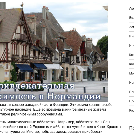
Ар
Бе
Зе
Ин
Ип
Кв
Ко
Мо
Но
По
Пр
асть в северо-западной части Франции. Эти земли хранят в себе
льтурное наследие. Еще во времена викингов местные жители
Ри
а также религиозными сооружениями.
ены многочисленные аббатства. Например, аббатство Мон-Сен-
сивейших во всей Европе или аббатство мужей и жен в Кане. Красота
По
ионы туристов. Многие, побывав здесь, решают приобрести