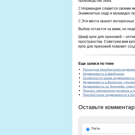
производство льна.
 Нормандия славится своими мо
Знаменитые сидр и кальвадос п
 Эти места хранят интересные
Выбор остается за вами, но нед
Шкаф купе для прихожей – оптим
пространства. Советуем вам ку
купе для прихожей поможет соз
Еще записи по теме
Процедура приобретения недвижи
Недвижимость в Швейцарии
Особенности рынка недвижимости
Недвижимость в Валенсии: удачно
Недвижимость на Тенерифе: совет
Процесс оформления договора о к
Приобретение недвижимости в Ли
Оставьте комментар
Гость