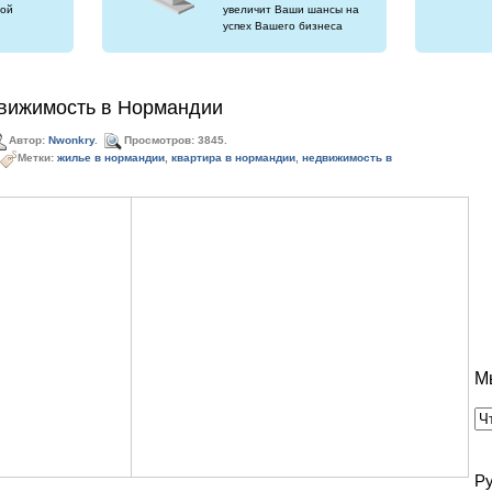
ой
увеличит Ваши шансы на
успех Вашего бизнеса
вижимость в Нормандии
Автор:
Nwonkry
.
Просмотров: 3845.
Метки:
жилье в нормандии
,
квартира в нормандии
,
недвижимость в
М
Р