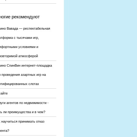
огие рекомендуют
зино Вавада — респектабельная
атформа с тысячами игр,
мфортными условиями и
повторимой атмосферой
зино СпинВин интернет-площадка
я проведения азартных игр на
ртифицированных слотах
сайте
уги агентов по недвижимости -
ть ли преимущества и в чем?
к научиться принимать отказ
иента?