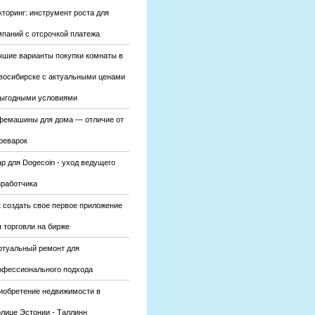
кторинг: инструмент роста для
мпаний с отсрочкой платежа
чшие варианты покупки комнаты в
восибирске с актуальными ценами
выгодными условиями
фемашины для дома — отличие от
феварок
р для Dogecoin - уход ведущего
зработчика
к создать свое первое приложение
 торговли на бирже
ртуальный ремонт для
офессионального подхода
иобретение недвижимости в
олице Эстонии - Таллинн