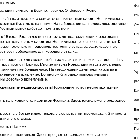
 уголке.
Фа
андии покупают в Довиле, Трувиле, Онфлере и Руане.
ко
й рыбацкий поселок, а сейчас очень известный курорт. Недвижимость
находится буквально на пляже. На набережной расположились огромное
Лу
Местный рынок работает почти до ночи.
Но
в 19 веке. Река отделяет его Трувиля, поэтому пляжи и рестораны
ляется популярным курортом. Недвижимость здесь очень ценится. К
и 
сразу несколько ипподромов, постоянно устраивающих красочные
вует все необходимое для хорошего отдыха.
Ко
о подойдет для людей, любящих красивые и спокойные города. При
ко
отдаляться от Парижа. Многие жители Нормандии кстати ежедневно
а занимает не больше часа. На сегодняшний день покупка жилья в
Уда
ненное направление. Во многом благодаря мягкому климату
ены довольно приемлемые.
ра
окупать ли недвижимость в Нормандии
, то вот несколько причин
Ка
для
ть культурной столицей всей Франции. Здесь расположено рекордное
Ви
известные белые известняковые скалы, пляжи, променады). Эти места
ктивного отдыха.
пр
ость к Парижу.
Пр
ющейся экономикой. Здесь процветает сельское хозяйство и
ст