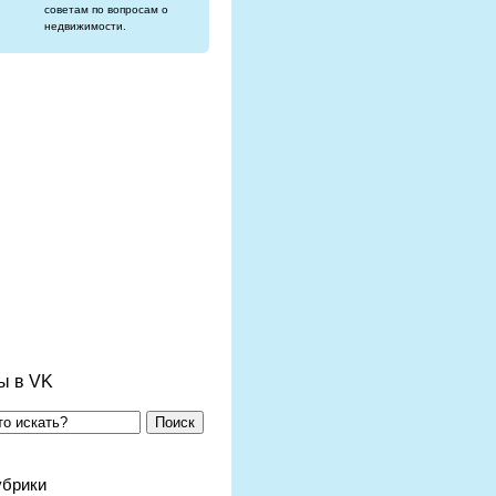
советам по вопросам о
недвижимости.
ы в VK
Поиск
убрики