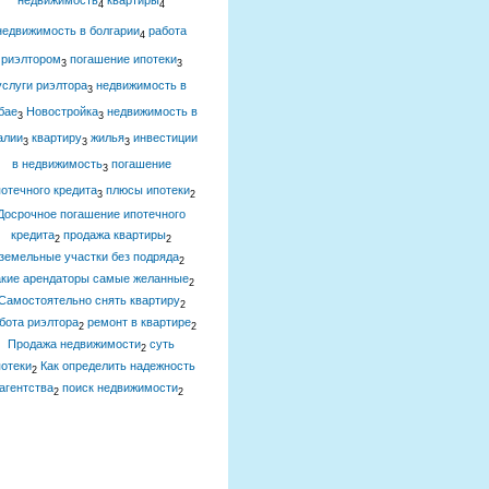
недвижимость
квартиры
4
4
недвижимость в болгарии
работа
4
риэлтором
погашение ипотеки
3
3
услуги риэлтора
недвижимость в
3
бае
Новостройка
недвижимость в
3
3
алии
квартиру
жилья
инвестиции
3
3
3
в недвижимость
погашение
3
отечного кредита
плюсы ипотеки
3
2
Досрочное погашение ипотечного
кредита
продажа квартиры
2
2
земельные участки без подряда
2
акие арендаторы самые желанные
2
Самостоятельно снять квартиру
2
бота риэлтора
ремонт в квартире
2
2
Продажа недвижимости
суть
2
отеки
Как определить надежность
2
агентства
поиск недвижимости
2
2