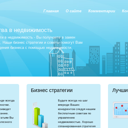
Главная
О сайте
Комментарии
Ко
тва в недвижимость
и в недвижимость - Вы получаете в замен
 Наши бизнес стратегии и советы помогут Вам
едения бизнеса с помощью недвижимости.
Бизнес стратегии
Лучши
нде всегда
Будьте всегда на шаг
иночке.
впереди Ваших
риведет
конкурентов следуя нашим
танию.
бесплатным советам по
татьям Вы
управлению
олезного
недвижимостью. Хорошо
спланированная стратегия