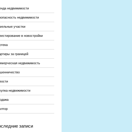
енда недвижимости
зопасность недвижимости
мельные участки
вестирование в новостройки
отека
артиры за границей
ммерческая недвижимость
шенничество
вости
купка недвижимости
одажа
элтор
следние записи