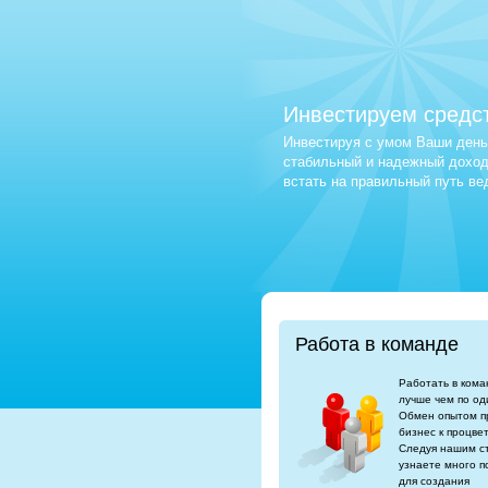
Инвестируем средс
Инвестируя с умом Ваши деньг
стабильный и надежный доход.
встать на правильный путь в
Работа в команде
Работать в кома
лучше чем по од
Обмен опытом п
бизнес к процве
Следуя нашим с
узнаете много п
для создания