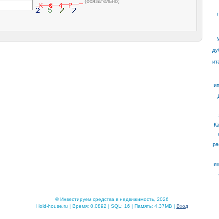
(обязательно)
ду
ит
ип
К
ра
ип
© Инвестируем средства в недвижимость, 2026
Hold-house.ru | Время: 0.0892 | SQL: 16 | Память: 4.37MB |
Вход