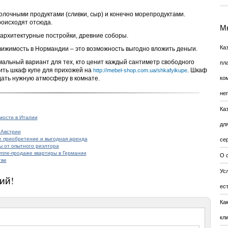
лочными продуктами (сливки, сыр) и конечно морепродуктами.
роисходят отсюда.
Мн
 архитектурные постройки, древние соборы.
Ка
вижимость в Нормандии – это возможность выгодно вложить деньги.
альный вариант для тех, кто ценит каждый сантиметр свободного
пл
пить шкаф купе для прихожей на
. Шкаф
http://mebel-shop.com.ua/shkafyikupe
дать нужную атмосферу в комнате.
ко
не
Ка
мости в Италии
дл
 Австрии
е приобретение и выгодная аренда
се
ы от опытного риэлтора
упле-продаже квартиры в Германии
О 
тве
Усл
ий!
ес
Ка
кл