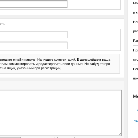
Мо
и к
Но
ать
ра
Ра
Пр
введите email и пароль. Напишите комментарий. В дальшейшем ваша
ст
ит вам комментировать и редактировать свои данные. Не забудьте про
т на ящик, указанный при регистрации).
Ре
по
М
не