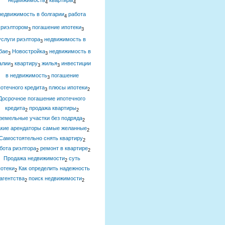
недвижимость
квартиры
4
4
недвижимость в болгарии
работа
4
риэлтором
погашение ипотеки
3
3
услуги риэлтора
недвижимость в
3
бае
Новостройка
недвижимость в
3
3
алии
квартиру
жилья
инвестиции
3
3
3
в недвижимость
погашение
3
отечного кредита
плюсы ипотеки
3
2
Досрочное погашение ипотечного
кредита
продажа квартиры
2
2
земельные участки без подряда
2
акие арендаторы самые желанные
2
Самостоятельно снять квартиру
2
бота риэлтора
ремонт в квартире
2
2
Продажа недвижимости
суть
2
отеки
Как определить надежность
2
агентства
поиск недвижимости
2
2