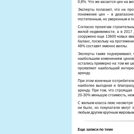
0,8%. Что же касается цен на ви
Эксперты полагают, что на пр
понижение цен – в диапазоне
постепенным, но уверенным и п
Согласно проектам строительны
жилой недвижимости, а в 2017
сооружено еще 13600 новых ква
баланс, поскольку на протяжени
48% составят именно виллы.
Эксперты также подчеркивают,
наибольшим изменением ценовы
остались примерно на том же це
проявляют наибольший интерес
аренду.
При этом конечные потребители
наиболее выгодная и благораз
аренду. При том, что строящая
20-30% меньшую стоимость, неж
С жильем класса люкс несмотря 
ни было, но покупатели могут 
любым другим крупным мировым
Еще записи по теме