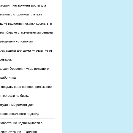
кторинг: инструмент роста для
мпаний с отсрочкой платежа
чшие варианты покупки комнаты в
восибирске с актуальными ценами
выгодными условиями
фемашины для дома — отличие от
феварок
р для Dogecoin - уход ведущего
зработчика
к создать свое первое приложение
 торговли на бирже
ртуальный ремонт для
офессионального подхода
иобретение недвижимости в
олице Эстонии - Таллинн