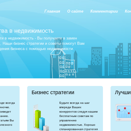
Главная
О сайте
Комментарии
Ко
тва в недвижимость
и в недвижимость - Вы получаете в замен
 Наши бизнес стратегии и советы помогут Вам
едения бизнеса с помощью недвижимости.
Бизнес стратегии
Лучши
нде всегда
Будьте всегда на шаг
иночке.
впереди Ваших
риведет
конкурентов следуя нашим
танию.
бесплатным советам по
татьям Вы
управлению
олезного
недвижимостью. Хорошо
спланированная стратегия