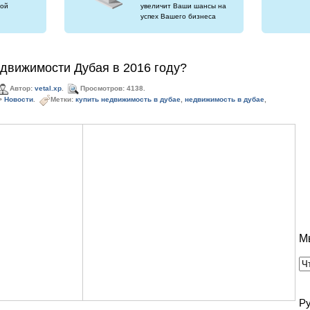
ой
увеличит Ваши шансы на
успех Вашего бизнеса
едвижимости Дубая в 2016 году?
Автор:
vetal.xp
.
Просмотров: 4138.
>
Новости
.
Метки:
купить недвижимость в дубае
,
недвижимость в дубае
,
М
Р