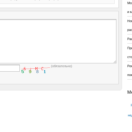
Мо
и к
Но
ра
Ра
Пр
ст
Ре
(обязательно)
по
М
не