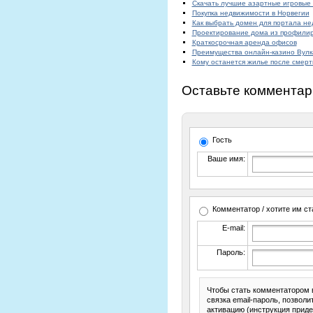
Скачать лучшие азартные игровые 
Покупка недвижимости в Норвегии
Как выбрать домен для портала н
Проектирование дома из профилир
Краткосрочная аренда офисов
Преимущества онлайн-казино Вулк
Кому останется жилье после смерт
Оставьте комментар
Гость
Ваше имя:
Комментатор / хотите им ст
E-mail:
Пароль:
Чтобы стать комментатором 
связка email-пароль, позвол
активацию (инструкция приде