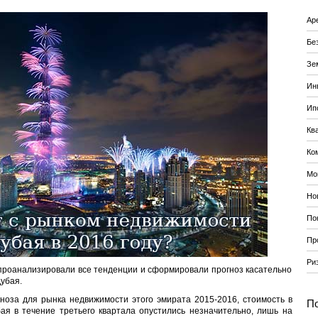
Ар
Бе
Зе
Ин
Ип
Кв
Ко
Мо
Но
По
Пр
Ри
проанализировали все тенденции и сформировали прогноз касательно
убая.
ноза для рынка недвижимости этого эмирата 2015-2016, стоимость в
По
ая в течение третьего квартала опустились незначительно, лишь на