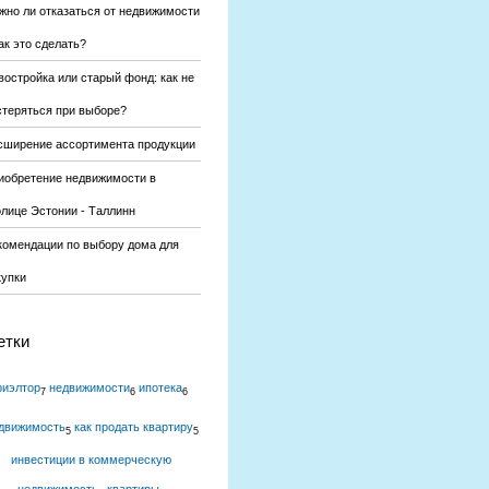
жно ли отказаться от недвижимости
ак это сделать?
востройка или старый фонд: как не
стеряться при выборе?
сширение ассортимента продукции
иобретение недвижимости в
олице Эстонии - Таллинн
комендации по выбору дома для
купки
етки
риэлтор
недвижимости
ипотека
7
6
6
движимость
как продать квартиру
5
5
инвестиции в коммерческую