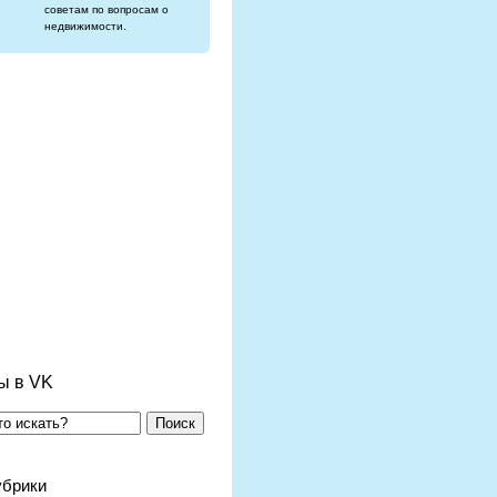
советам по вопросам о
недвижимости.
ы в VK
Поиск
убрики