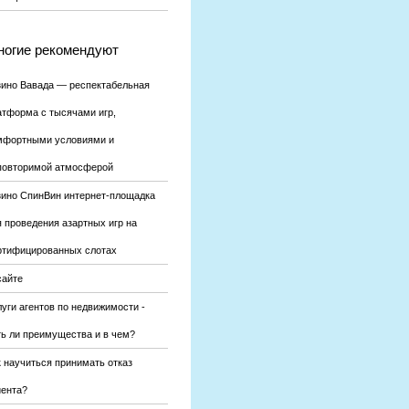
огие рекомендуют
зино Вавада — респектабельная
атформа с тысячами игр,
мфортными условиями и
повторимой атмосферой
зино СпинВин интернет-площадка
я проведения азартных игр на
ртифицированных слотах
сайте
уги агентов по недвижимости -
ть ли преимущества и в чем?
к научиться принимать отказ
иента?