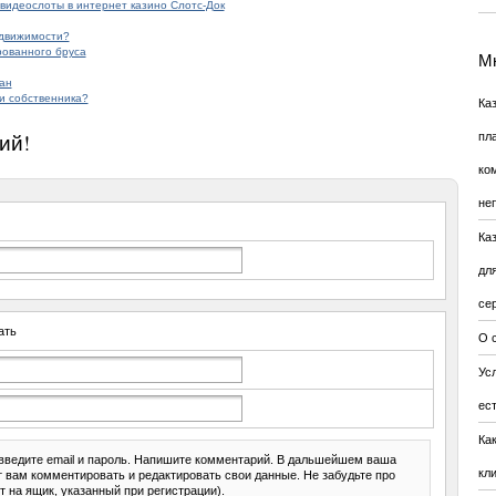
видеослоты в интернет казино Слотс-Док
едвижимости?
ованного бруса
Мн
ан
и собственника?
Ка
ий!
пл
ко
не
Ка
дл
се
ать
О 
Усл
ес
Ка
введите email и пароль. Напишите комментарий. В дальшейшем ваша
кл
ит вам комментировать и редактировать свои данные. Не забудьте про
т на ящик, указанный при регистрации).