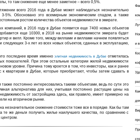
ллы, то там снижение еще менее заметное – всего 0,5%.
Фа
отяжении всего 2016 года в Дубае может наблюдаться незначительно
 3-5%. Обосновано это всемирным экономическим спадом, а также
ко
остоянным ростом количества объектов недвижимости в эмирате.
Лу
х компаний, в 2016 году в Дубае появится еще 7400 новых объектов
 добавится еще 10300, в 2018 на рынке недвижимости эмирата будет
Но
ртир и вилл. Кроме того, между виллами и виллами начнем появляться
и следующих 3-х лет из всех новых объектов, сданных в эксплуатацию,
и 
Ко
 что последнее время именно
отметилась
элитная недвижимость в Дубае
х показателей. При этом остальные категории жилой недвижимости
ко
новом уровне. Причина тому кроется в том, что инвесторы, как и ранее
 к квартирам в Дубае, которые приобретают, чтобы затем сдавать в
Уда
ра
 также постоянно интересовались такими объектами, ведь по сути это
умная альтернатива для них, учитывая постоянно растущие цены на
Ка
 недвижимость от застройщика здесь, как правило, имеет примерно на
ели на вторичном рынке.
для
на незначительное снижение стоимости тоже все в порядке. Как бы там
Ви
за те же деньги получить жилье наилучшего качества, по сравнению с
 центром.
пр
Пр
ст