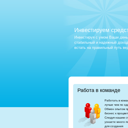
Инвестируем средс
Инвестируя с умом Ваши деньг
стабильный и надежный доход.
встать на правильный путь в
Работа в команде
Работать в кома
лучше чем по од
Обмен опытом п
бизнес к процве
Следуя нашим с
узнаете много п
для создания