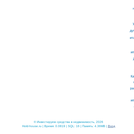
ду
ит
ип
К
ра
ип
© Инвестируем средства в недвижимость, 2026
Hold-house.ru | Время: 0.0819 | SQL: 16 | Память: 4.36MB |
Вход