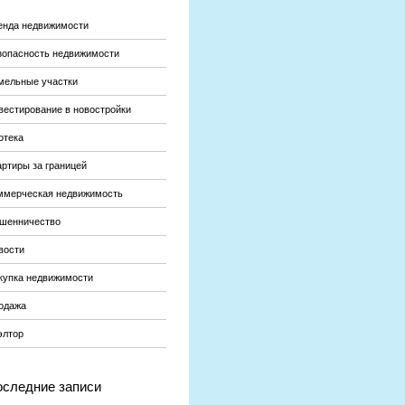
енда недвижимости
зопасность недвижимости
мельные участки
вестирование в новостройки
отека
артиры за границей
ммерческая недвижимость
шенничество
вости
купка недвижимости
одажа
элтор
следние записи