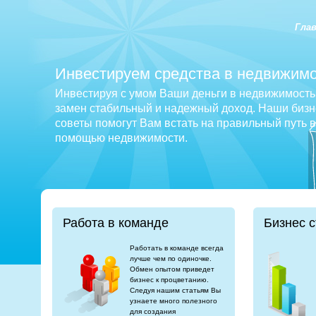
Гла
Инвестируем средства в недвижимо
Инвестируя с умом Ваши деньги в недвижимость 
замен стабильный и надежный доход. Наши бизне
советы помогут Вам встать на правильный путь 
помощью недвижимости.
Работа в команде
Бизнес с
Работать в команде всегда
лучше чем по одиночке.
Обмен опытом приведет
бизнес к процветанию.
Следуя нашим статьям Вы
узнаете много полезного
для создания