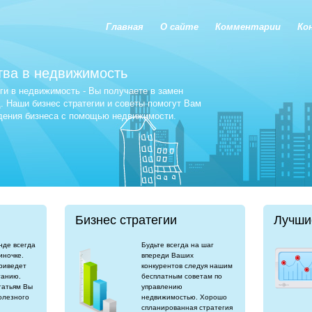
Главная
О сайте
Комментарии
Ко
тва в недвижимость
и в недвижимость - Вы получаете в замен
 Наши бизнес стратегии и советы помогут Вам
едения бизнеса с помощью недвижимости.
Бизнес стратегии
Лучши
нде всегда
Будьте всегда на шаг
иночке.
впереди Ваших
риведет
конкурентов следуя нашим
танию.
бесплатным советам по
татьям Вы
управлению
олезного
недвижимостью. Хорошо
спланированная стратегия