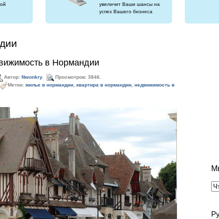
ой
увеличит Ваши шансы на
успех Вашего бизнеса
ндии
вижимость в Нормандии
Автор:
Nwonkry
.
Просмотров: 3846.
Метки:
жилье в нормандии
,
квартира в нормандии
,
недвижимость в
М
Р