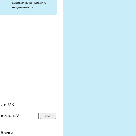
советам по вопросам о
недвижимости.
ы в VK
Поиск
убрики