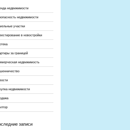
енда недвижимости
зопасность недвижимости
мельные участки
вестирование в новостройки
отека
артиры за границей
ммерческая недвижимость
шенничество
вости
купка недвижимости
одажа
элтор
следние записи