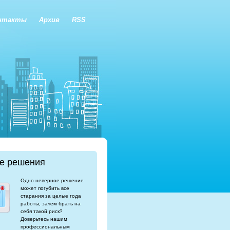
нтакты
Архив
RSS
е решения
Одно неверное решение
может погубить все
старания за целые года
работы, зачем брать на
себя такой риск?
Доверьтесь нашим
профессиональным