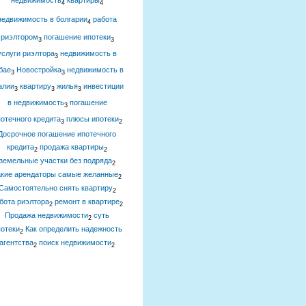
недвижимость
квартиры
4
4
недвижимость в болгарии
работа
4
риэлтором
погашение ипотеки
3
3
услуги риэлтора
недвижимость в
3
бае
Новостройка
недвижимость в
3
3
алии
квартиру
жилья
инвестиции
3
3
3
в недвижимость
погашение
3
отечного кредита
плюсы ипотеки
3
2
Досрочное погашение ипотечного
кредита
продажа квартиры
2
2
земельные участки без подряда
2
акие арендаторы самые желанные
2
Самостоятельно снять квартиру
2
бота риэлтора
ремонт в квартире
2
2
Продажа недвижимости
суть
2
отеки
Как определить надежность
2
агентства
поиск недвижимости
2
2