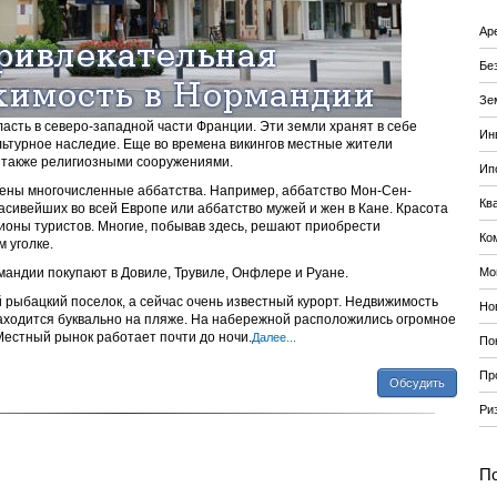
Ар
Бе
Зе
асть в северо-западной части Франции. Эти земли хранят в себе
Ин
льтурное наследие. Еще во времена викингов местные жители
а также религиозными сооружениями.
Ип
ены многочисленные аббатства. Например, аббатство Мон-Сен-
Кв
сивейших во всей Европе или аббатство мужей и жен в Кане. Красота
ионы туристов. Многие, побывав здесь, решают приобрести
Ко
 уголке.
андии покупают в Довиле, Трувиле, Онфлере и Руане.
Мо
й рыбацкий поселок, а сейчас очень известный курорт. Недвижимость
Но
находится буквально на пляже. На набережной расположились огромное
Местный рынок работает почти до ночи.
Далее...
По
Пр
Обсудить
Ри
По