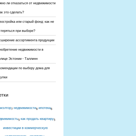
жно ли отказаться от недвижимости
ак это сделать?
востройка или старый фонд: как не
стеряться при выборе?
сширение ассортимента продукции
иобретение недвижимости в
олице Эстонии - Таллинн
комендации по выбору дома для
купки
етки
риэлтор
недвижимости
ипотека
7
6
6
движимость
как продать квартиру
5
5
инвестиции в коммерческую