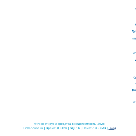
ду
ит
ип
К
ра
ип
© Инвестируем средства в недвижимость, 2026
Hold-house.ru | Время: 0.0456 | SQL: 6 | Память: 3.97MB |
Вход