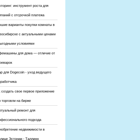
кторинг: инструмент роста для
мпаний с отсрочкой платежа
чшие варианты покупки комнаты в
восибирске с актуальными ценами
выгодными условиями
фемашины для дома — отличие от
феварок
р для Dogecoin - уход ведущего
зработчика
к создать свое первое приложение
 торговли на бирже
ртуальный ремонт для
офессионального подхода
иобретение недвижимости в
олице Эстонии - Таллинн