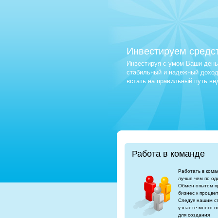
Инвестируем средс
Инвестируя с умом Ваши деньг
стабильный и надежный доход.
встать на правильный путь в
Работа в команде
Работать в кома
лучше чем по од
Обмен опытом п
бизнес к процве
Следуя нашим с
узнаете много п
для создания