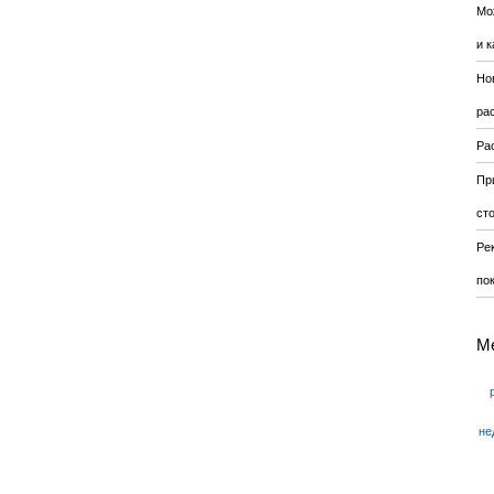
Мо
и к
Но
ра
Ра
Пр
ст
Ре
по
М
не