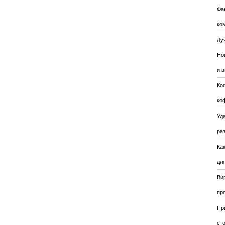
Фа
ко
Лу
Но
и 
Ко
ко
Уда
ра
Ка
для
Ви
пр
Пр
ст