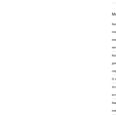
Мн
Ка
пл
ко
не
Ка
дл
се
О 
Усл
ес
Ка
кл