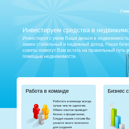
Гла
Инвестируем средства в недвижимо
Инвестируя с умом Ваши деньги в недвижимость 
замен стабильный и надежный доход. Наши бизне
советы помогут Вам встать на правильный путь 
помощью недвижимости.
Работа в команде
Бизнес с
Работать в команде всегда
лучше чем по одиночке.
Обмен опытом приведет
бизнес к процветанию.
Следуя нашим статьям Вы
узнаете много полезного
для создания