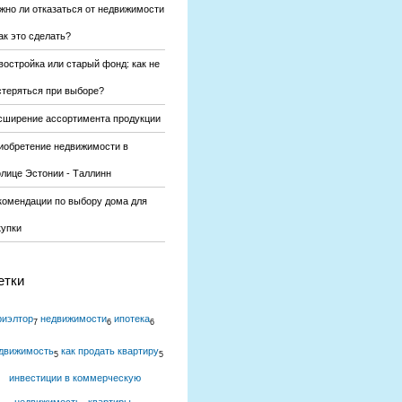
жно ли отказаться от недвижимости
ак это сделать?
востройка или старый фонд: как не
стеряться при выборе?
сширение ассортимента продукции
иобретение недвижимости в
олице Эстонии - Таллинн
комендации по выбору дома для
купки
етки
риэлтор
недвижимости
ипотека
7
6
6
движимость
как продать квартиру
5
5
инвестиции в коммерческую