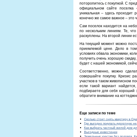
поторопитесь с покупкой. С пр
официальном сайте поселка 
уникальная – здесь проходит 
конечно же самое важное – это 
Сам поселок находится на небо
по нескольким линиям. Те, чт
раскуплены. На второй линии ес
На текущий момент можно поста
приемлемой цене. Дело в том,
условиях обвала экономики, кол
получить очень хорошую скидку,
будет с нашей экономикой, сейча
Соответственно, можно сдела
совершайте покупку. Кризис р
участков в таком живописном по
если такой вариант найдется,
подбираете для себя хороший з
обратите внимание на коттеджн
Еще записи по теме
Сколько стоит снять квартиру в Од
Где выгодно покупать курортную н
Как выбрать частный жилой дом дл
Выгодные инвестиции
Земельные участки без подряда, К