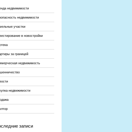
енда недвижимости
зопасность недвижимости
мельные участки
вестирование в новостройки
отека
артиры за границей
ммерческая недвижимость
шенничество
вости
купка недвижимости
одажа
элтор
следние записи