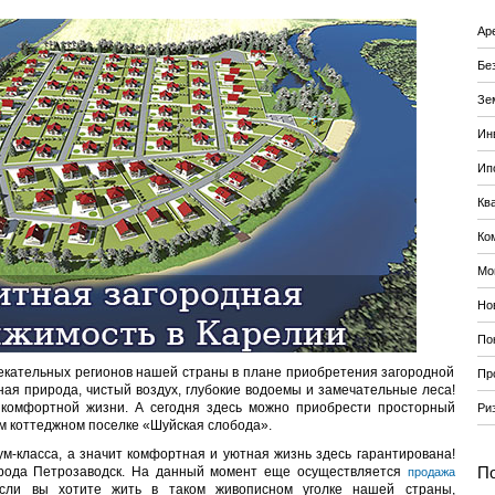
Ар
Бе
Зе
Ин
Ип
Кв
Ко
Мо
Но
По
екательных регионов нашей страны в плане приобретения загородной
Пр
ная природа, чистый воздух, глубокие водоемы и замечательные леса!
 комфортной жизни. А сегодня здесь можно приобрести просторный
Ри
ом коттеджном поселке «Шуйская слобода».
м-класса, а значит комфортная и уютная жизнь здесь гарантирована!
орода Петрозаводск. На данный момент еще осуществляется
По
продажа
если вы хотите жить в таком живописном уголке нашей страны,