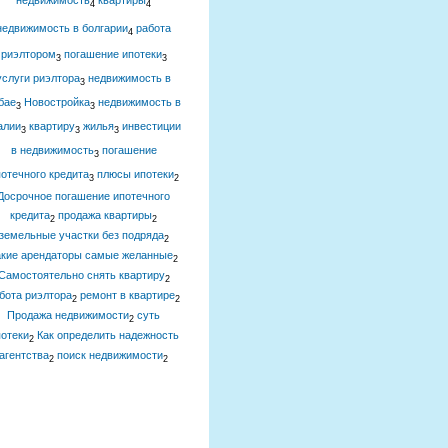
недвижимость
квартиры
4
4
недвижимость в болгарии
работа
4
риэлтором
погашение ипотеки
3
3
услуги риэлтора
недвижимость в
3
бае
Новостройка
недвижимость в
3
3
алии
квартиру
жилья
инвестиции
3
3
3
в недвижимость
погашение
3
отечного кредита
плюсы ипотеки
3
2
Досрочное погашение ипотечного
кредита
продажа квартиры
2
2
земельные участки без подряда
2
акие арендаторы самые желанные
2
Самостоятельно снять квартиру
2
бота риэлтора
ремонт в квартире
2
2
Продажа недвижимости
суть
2
отеки
Как определить надежность
2
агентства
поиск недвижимости
2
2