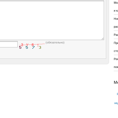
Мо
и к
Но
ра
Ра
(обязательно)
Пр
ст
Ре
по
М
не