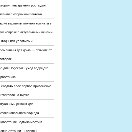
кторинг: инструмент роста для
мпаний с отсрочкой платежа
чшие варианты покупки комнаты в
восибирске с актуальными ценами
выгодными условиями
фемашины для дома — отличие от
феварок
р для Dogecoin - уход ведущего
зработчика
к создать свое первое приложение
 торговли на бирже
ртуальный ремонт для
офессионального подхода
иобретение недвижимости в
олице Эстонии - Таллинн