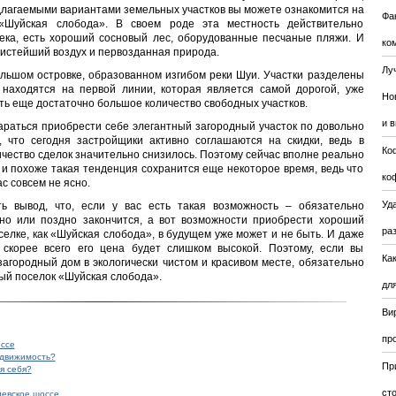
едлагаемыми вариантами земельных участков вы можете ознакомится на
Фа
«Шуйская слобода». В своем роде эта местность действительно
река, есть хороший сосновый лес, оборудованные песчаные пляжи. И
ко
чистейший воздух и первозданная природа.
Лу
льшом островке, образованном изгибом реки Шуи. Участки разделены
о находятся на первой линии, которая является самой дорогой, уже
Но
ть еще достаточно большое количество свободных участков.
и 
раться приобрести себе элегантный загородный участок по довольно
 что сегодня застройщики активно соглашаются на скидки, ведь в
Ко
ичество сделок значительно снизилось. Поэтому сейчас вполне реально
 и похоже такая тенденция сохранится еще некоторое время, ведь что
ко
с совсем не ясно.
Уда
ть вывод, что, если у вас есть такая возможность – обязательно
ано или поздно закончится, а вот возможности приобрести хороший
ра
селке, как «Шуйская слобода», в будущем уже может и не быть. И даже
 скорее всего его цена будет слишком высокой. Поэтому, если вы
Ка
агородный дом в экологически чистом и красивом месте, обязательно
ый поселок «Шуйская слобода».
для
Ви
пр
ессе
едвижимость?
Пр
я себя?
ст
иевское шоссе