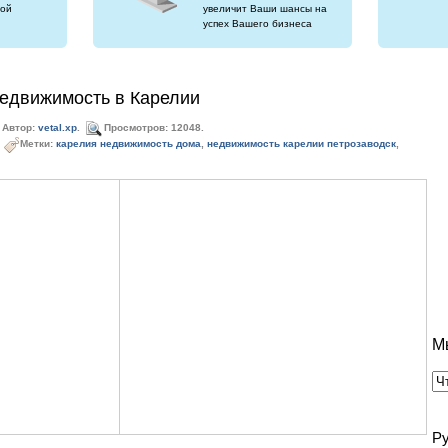
ой
увеличит Ваши шансы на
успех Вашего бизнеса
недвижимость в Карелии
Автор:
vetal.xp
.
Просмотров: 12048.
Метки:
карелия недвижимость дома
,
недвижимость карелии петрозаводск
,
М
Р