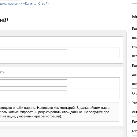
йщика компании «Капитал-Строй»
Мн
ий!
Ка
пл
ко
не
Ка
ать
дл
се
О 
Усл
введите email и пароль. Напишите комментарий. В дальшейшем ваша
ит вам комментировать и редактировать свои данные. Не забудьте про
ес
т на ящик, указанный при регистрации).
Ка
кл