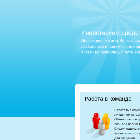
Инвестируем средс
Инвестируя с умом Ваши деньг
стабильный и надежный доход.
встать на правильный путь в
Работа в команде
Работать в кома
лучше чем по од
Обмен опытом п
бизнес к процве
Следуя нашим с
узнаете много п
для создания