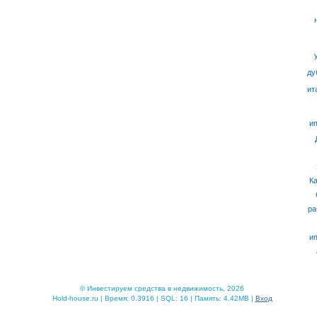
ду
ит
ип
К
ра
ип
© Инвестируем средства в недвижимость, 2026
Hold-house.ru | Время: 0.3916 | SQL: 16 | Память: 4.42MB |
Вход