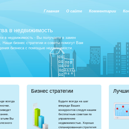
Главная
О сайте
Комментарии
Ко
тва в недвижимость
и в недвижимость - Вы получаете в замен
 Наши бизнес стратегии и советы помогут Вам
едения бизнеса с помощью недвижимости.
Бизнес стратегии
Лучши
нде всегда
Будьте всегда на шаг
иночке.
впереди Ваших
риведет
конкурентов следуя нашим
танию.
бесплатным советам по
татьям Вы
управлению
олезного
недвижимостью. Хорошо
спланированная стратегия