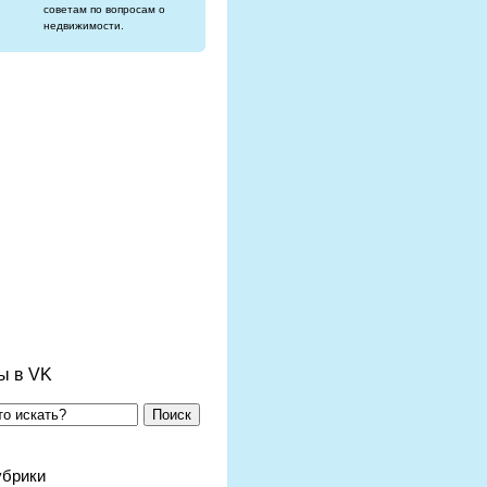
советам по вопросам о
недвижимости.
ы в VK
Поиск
убрики