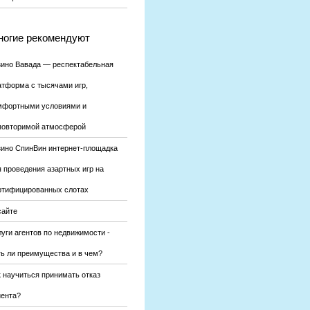
огие рекомендуют
зино Вавада — респектабельная
атформа с тысячами игр,
мфортными условиями и
повторимой атмосферой
зино СпинВин интернет-площадка
я проведения азартных игр на
ртифицированных слотах
сайте
уги агентов по недвижимости -
ть ли преимущества и в чем?
к научиться принимать отказ
иента?