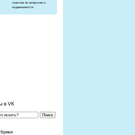
советам по вопросам о
недвижимости.
ы в VK
Поиск
убрики