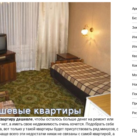
Ар
Бе
Зе
Ин
Ип
Кв
Ко
Мо
Но
По
Пр
Ри
квартиру дешевле
, чтобы осталось больше денег на ремонт или
г нет, а иметь свою недвижимость очень хочется. Подобрать себе
, вот только у такой квартиры будет присутствовать ряд минусов, с
По
аще всего эти недостатки никак не связаны с самой квартирой, а