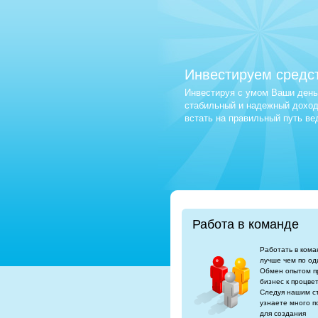
Инвестируем средс
Инвестируя с умом Ваши деньг
стабильный и надежный доход.
встать на правильный путь в
Работа в команде
Работать в кома
лучше чем по од
Обмен опытом п
бизнес к процве
Следуя нашим с
узнаете много п
для создания