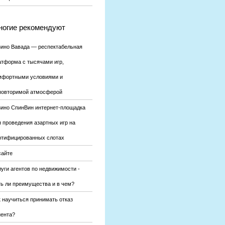
огие рекомендуют
зино Вавада — респектабельная
атформа с тысячами игр,
мфортными условиями и
повторимой атмосферой
зино СпинВин интернет-площадка
я проведения азартных игр на
ртифицированных слотах
сайте
уги агентов по недвижимости -
ть ли преимущества и в чем?
к научиться принимать отказ
иента?