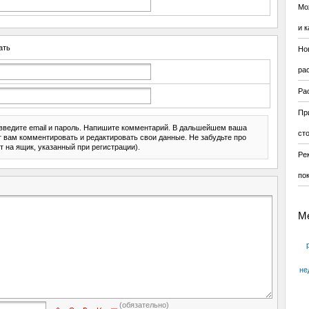
Мо
и к
ать
Но
ра
Ра
Пр
введите email и пароль. Напишите комментарий. В дальшейшем ваша
ст
ит вам комментировать и редактировать свои данные. Не забудьте про
т на ящик, указанный при регистрации).
Ре
по
М
не
(обязательно)