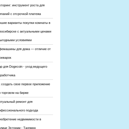
кторинг: инструмент роста для
мпаний с отсрочкой платежа
чшие варианты покупки комнаты в
восибирске с актуальными ценами
выгодными условиями
фемашины для дома — отличие от
феварок
р для Dogecoin - уход ведущего
зработчика
к создать свое первое приложение
 торговли на бирже
ртуальный ремонт для
офессионального подхода
иобретение недвижимости в
олице Эстонии - Таллинн