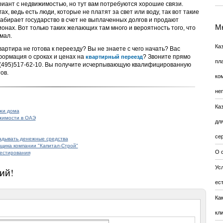
риант с недвижимостью, но тут вам потребуются хорошие связи.
х, ведь есть люди, которые не платят за свет или воду, так вот такие
забирает государство в счет не выплаченных долгов и продают
Мн
онах. Вот только таких желающих там много и вероятность того, что
мал.
Ка
артира не готова к переезду? Вы не знаете с чего начать? Вас
ормация о сроках и ценах на
? Звоните прямо
квартирный переезд
пл
7(495)517-62-10. Вы получите исчерпывающую квалифицированную
ов.
ко
не
Ка
ажи дома
жимости в ОАЭ
дл
се
ладывать денежные средства
щика компании "Капитал-Строй"
О 
вестирования
Усл
ий!
ес
Ка
кл