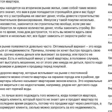
тся квартира.
Фа
иры находятся на вторичном рынке жилья, само собой такие можно
это значит, что вам в руки попадается строящийся дом и вас будут
ко
му что у застройщика не хватает денег, чтобы довести строительство
полнительное финансирование. Минусов у такой покупки несколько.
Лу
 неизвестно, закончится ли строительство вообще, если уже вас
Но
аберется ли нужное количество денег, чтобы закончить стройку. Во-
е-то время, пока дом достроится, то есть вы можете ждать свою
и 
ожете и несколько лет, все будет зависеть от скорости работ на
Ко
 рынке появляются довольно часто. Оптимальный вариант – это когда
ко
ся от недвижимости. Причины, почему он хочет быстро продать свою
е, срочно нужны деньги или выезжает за границу, или просто не
Уда
ери. Есть и небольшой минус у такой квартиры, в половине случаев,
т выступать мошенник, но от этого уже никуда не деться, просто надо
ра
роверки и доверия к продавцу перед покупкой.
едорогих квартир, которые всплывают на рынке с постоянной
Ка
имости можно отнести квартиры на окраине города или в районе, где
для
квартиры обычно называют квартирами эконом-класса. Это нормальные
ся мириться с ее недостатками, например, рядом нет детского сада
Ви
нно нет горячей воды.
 то лучше всего подождать того момента, когда появится квартира,
пр
ждать клиента, который просто не знает цен и продает квартиру по
последнее время редкость, потому что продажи идут через риелтора, а
Пр
ормируют клиента, сколько можно запросить за его недвижимость.
ст