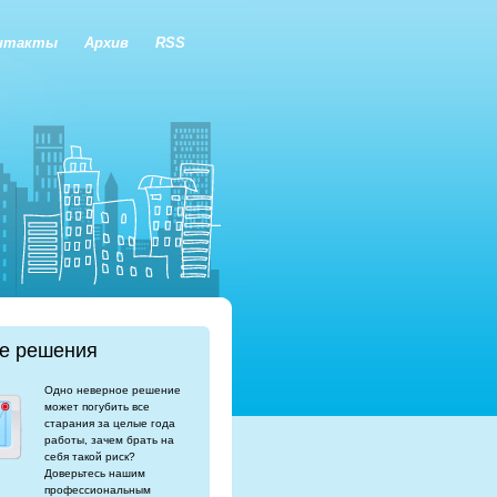
нтакты
Архив
RSS
е решения
Одно неверное решение
может погубить все
старания за целые года
работы, зачем брать на
себя такой риск?
Доверьтесь нашим
профессиональным