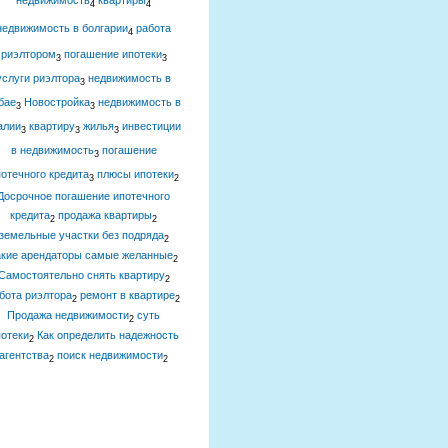
недвижимость
квартиры
4
4
недвижимость в болгарии
работа
4
риэлтором
погашение ипотеки
3
3
услуги риэлтора
недвижимость в
3
бае
Новостройка
недвижимость в
3
3
алии
квартиру
жилья
инвестиции
3
3
3
в недвижимость
погашение
3
отечного кредита
плюсы ипотеки
3
2
Досрочное погашение ипотечного
кредита
продажа квартиры
2
2
земельные участки без подряда
2
акие арендаторы самые желанные
2
Самостоятельно снять квартиру
2
бота риэлтора
ремонт в квартире
2
2
Продажа недвижимости
суть
2
отеки
Как определить надежность
2
агентства
поиск недвижимости
2
2