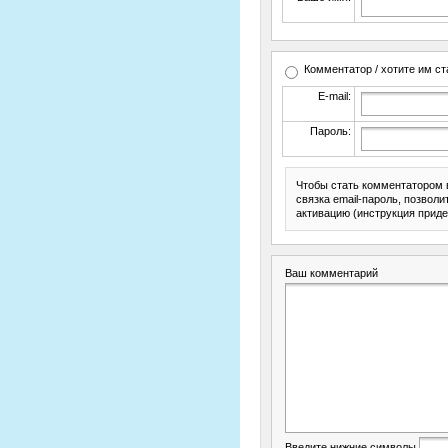
Комментатор / хотите им ст
E-mail:
Пароль:
Чтобы стать комментатором 
связка email-пароль, позвол
активацию (инструкция приде
Ваш комментарий
Введите нижние символы