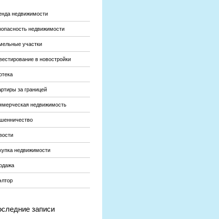
енда недвижимости
зопасность недвижимости
мельные участки
вестирование в новостройки
отека
артиры за границей
ммерческая недвижимость
шенничество
вости
купка недвижимости
одажа
элтор
следние записи