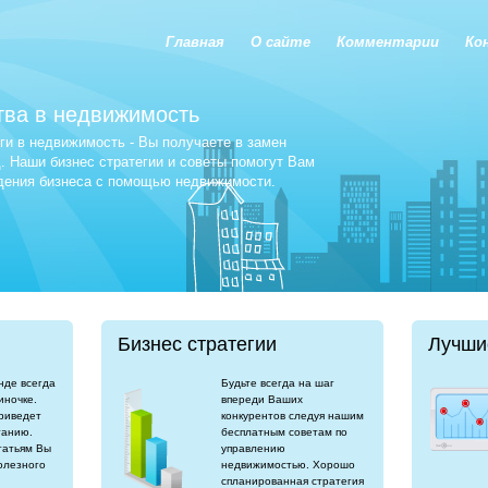
Главная
О сайте
Комментарии
Ко
тва в недвижимость
и в недвижимость - Вы получаете в замен
 Наши бизнес стратегии и советы помогут Вам
едения бизнеса с помощью недвижимости.
Бизнес стратегии
Лучши
нде всегда
Будьте всегда на шаг
иночке.
впереди Ваших
риведет
конкурентов следуя нашим
танию.
бесплатным советам по
татьям Вы
управлению
олезного
недвижимостью. Хорошо
спланированная стратегия