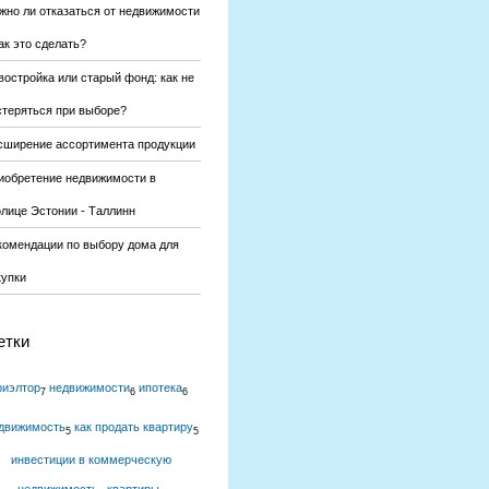
жно ли отказаться от недвижимости
ак это сделать?
востройка или старый фонд: как не
стеряться при выборе?
сширение ассортимента продукции
иобретение недвижимости в
олице Эстонии - Таллинн
комендации по выбору дома для
купки
етки
риэлтор
недвижимости
ипотека
7
6
6
движимость
как продать квартиру
5
5
инвестиции в коммерческую