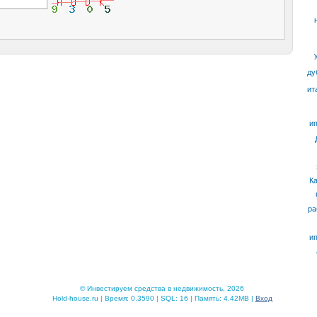
ду
ит
ип
К
ра
ип
© Инвестируем средства в недвижимость, 2026
Hold-house.ru | Время: 0.3590 | SQL: 16 | Память: 4.42MB |
Вход