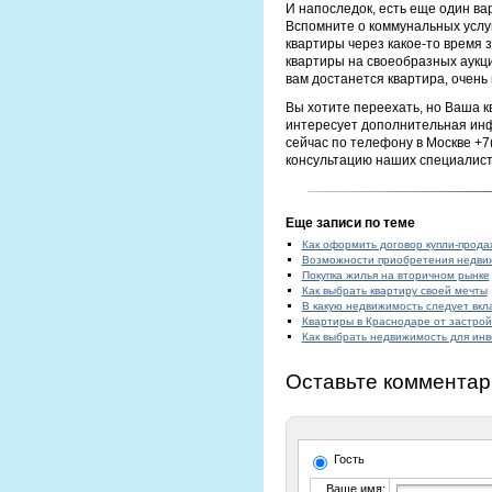
И напоследок, есть еще один ва
Вспомните о коммунальных услуга
квартиры через какое-то время 
квартиры на своеобразных аукци
вам достанется квартира, очень 
Вы хотите переехать, но Ваша кв
интересует дополнительная инф
сейчас по телефону в Москве +
консультацию наших специалист
Еще записи по теме
Как оформить договор купли-прод
Возможности приобретения недви
Покупка жилья на вторичном рынке
Как выбрать квартиру своей мечты
В какую недвижимость следует вк
Квартиры в Краснодаре от застрой
Как выбрать недвижимость для ин
Оставьте комментар
Гость
Ваше имя: