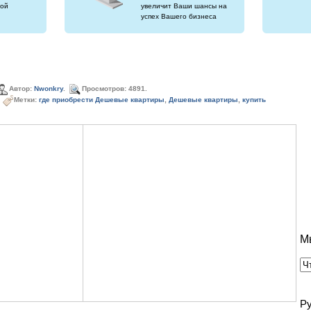
ой
увеличит Ваши шансы на
успех Вашего бизнеса
Автор:
Nwonkry
.
Просмотров: 4891.
Метки:
где приобрести Дешевые квартиры
,
Дешевые квартиры
,
купить
М
Р