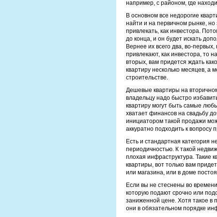
например, с районом, где находи
В основном все недорогие кварт
найти и на первичном рынке, но 
привлекать, как инвестора. Пото
до конца, и он будет искать до
Вернее их всего два, во-первых,
привлекают, как инвестора, то н
вторых, вам придется ждать како
квартиру несколько месяцев, а м
строительстве.
Дешевые квартиры на вторичном
владельцу надо быстро избавить
квартиру могут быть самые любы
хватает финансов на свадьбу доч
инициатором такой продажи може
аккуратно подходить к вопросу п
Есть и стандартная категория н
периодичностью. К такой недвиж
плохая инфраструктура. Такие 
квартиры, вот только вам придет
или магазина, или в доме постоя
Если вы не стеснены во времени,
которую подают срочно или подо
заниженной цене. Хотя такое в 
они в обязательном порядке инф