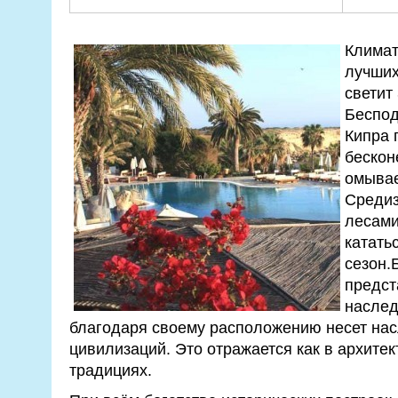
Климат
лучших
светит 
Беспод
Кипра 
бескон
омыва
Средиз
лесами
катать
сезон.
предст
наслед
благодаря своему расположению несет нас
цивилизаций. Это отражается как в архитект
традициях.