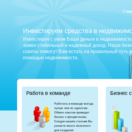
Гла
Инвестируем средства в недвижимо
Инвестируя с умом Ваши деньги в недвижимость 
замен стабильный и надежный доход. Наши бизне
советы помогут Вам встать на правильный путь 
помощью недвижимости.
Работа в команде
Бизнес с
Работать в команде всегда
лучше чем по одиночке.
Обмен опытом приведет
бизнес к процветанию.
Следуя нашим статьям Вы
узнаете много полезного
для создания