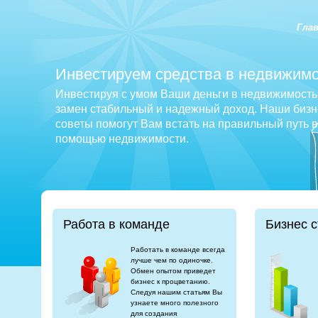
Гла
Инвестируем средства в недвижимо
Инвестируя с умом Ваши деньги в недвижимость 
замен стабильный и надежный доход. Наши бизне
советы помогут Вам встать на правильный путь 
помощью недвижимости.
Работа в команде
Бизнес с
Работать в команде всегда
лучше чем по одиночке.
Обмен опытом приведет
бизнес к процветанию.
Следуя нашим статьям Вы
узнаете много полезного
для создания