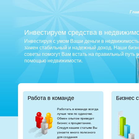
Гла
Инвестируем средства в недвижимо
Инвестируя с умом Ваши деньги в недвижимость 
замен стабильный и надежный доход. Наши бизне
советы помогут Вам встать на правильный путь 
помощью недвижимости.
Работа в команде
Бизнес с
Работать в команде всегда
лучше чем по одиночке.
Обмен опытом приведет
бизнес к процветанию.
Следуя нашим статьям Вы
узнаете много полезного
для создания