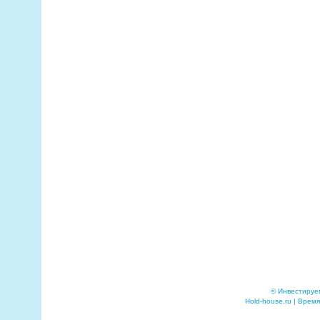
© Инвестируе
Hold-house.ru | Время