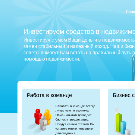
Гла
Инвестируем средства в недвижимо
Инвестируя с умом Ваши деньги в недвижимость 
замен стабильный и надежный доход. Наши бизне
советы помогут Вам встать на правильный путь 
помощью недвижимости.
Работа в команде
Бизнес с
Работать в команде всегда
лучше чем по одиночке.
Обмен опытом приведет
бизнес к процветанию.
Следуя нашим статьям Вы
узнаете много полезного
для создания