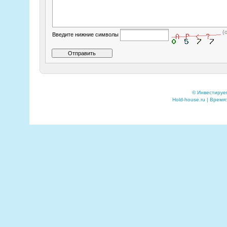
(
Введите нижние символы
© Инвестируе
Hold-house.ru | Время