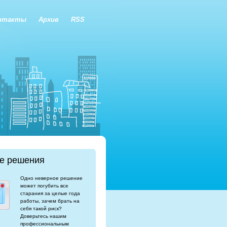
нтакты
Архив
RSS
е решения
Одно неверное решение
может погубить все
старания за целые года
работы, зачем брать на
себя такой риск?
Доверьтесь нашим
профессиональным