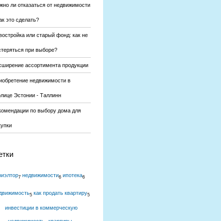
жно ли отказаться от недвижимости
ак это сделать?
востройка или старый фонд: как не
стеряться при выборе?
сширение ассортимента продукции
иобретение недвижимости в
олице Эстонии - Таллинн
комендации по выбору дома для
купки
етки
риэлтор
недвижимости
ипотека
7
6
6
движимость
как продать квартиру
5
5
инвестиции в коммерческую