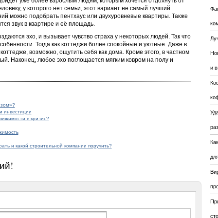
дойдет уже более взрослым людям, которым хочется отдохнуть от
ловеку, у которого нет семьи, этот вариант не самый лучший.
Фа
й можно подобрать пентхаус или двухуровневые квартиры. Также
ся звук в квартире и её площадь.
ко
здаются эхо, и вызывает чувство страха у некоторых людей. Так что
Лу
обенности. Тогда как коттеджи более спокойные и уютные. Даже в
оттедже, возможно, ощутить себя как дома. Кроме этого, в частном
Но
ный. Наконец, любое эхо поглощается мягким ковром на полу и
и 
Ко
ко
изом»?
и инвестиции
Уда
движимости в кризис?
ра
жимость
Ка
рать и какой строительной компании поручить?
для
ий!
Ви
пр
Пр
ст