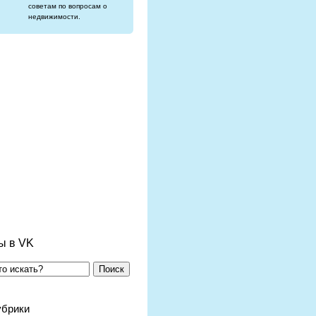
советам по вопросам о
недвижимости.
ы в VK
Поиск
убрики