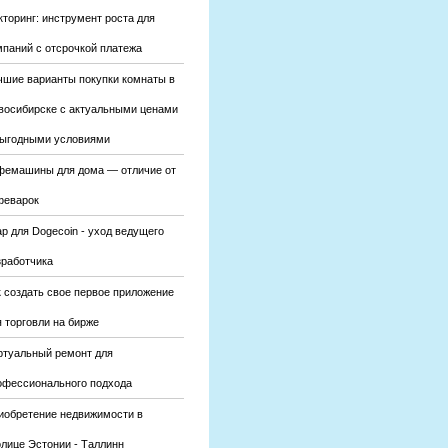
кторинг: инструмент роста для
мпаний с отсрочкой платежа
чшие варианты покупки комнаты в
восибирске с актуальными ценами
выгодными условиями
фемашины для дома — отличие от
феварок
р для Dogecoin - уход ведущего
зработчика
к создать свое первое приложение
 торговли на бирже
ртуальный ремонт для
офессионального подхода
иобретение недвижимости в
олице Эстонии - Таллинн