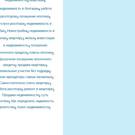
недвижимость
квартиры
4
4
недвижимость в болгарии
работа
4
риэлтором
погашение ипотеки
3
3
услуги риэлтора
недвижимость в
3
бае
Новостройка
недвижимость в
3
3
алии
квартиру
жилья
инвестиции
3
3
3
в недвижимость
погашение
3
отечного кредита
плюсы ипотеки
3
2
Досрочное погашение ипотечного
кредита
продажа квартиры
2
2
земельные участки без подряда
2
акие арендаторы самые желанные
2
Самостоятельно снять квартиру
2
бота риэлтора
ремонт в квартире
2
2
Продажа недвижимости
суть
2
отеки
Как определить надежность
2
агентства
поиск недвижимости
2
2