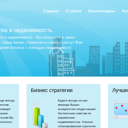
Главная
О сайте
Комментарии
Ко
тва в недвижимость
и в недвижимость - Вы получаете в замен
 Наши бизнес стратегии и советы помогут Вам
едения бизнеса с помощью недвижимости.
Бизнес стратегии
Лучши
нде всегда
Будьте всегда на шаг
иночке.
впереди Ваших
риведет
конкурентов следуя нашим
танию.
бесплатным советам по
татьям Вы
управлению
олезного
недвижимостью. Хорошо
спланированная стратегия