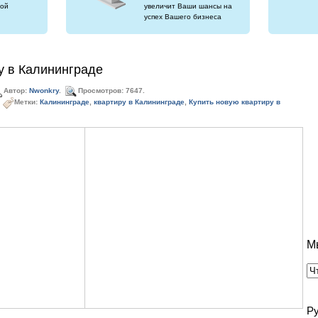
ой
увеличит Ваши шансы на
успех Вашего бизнеса
у в Калининграде
Автор:
Nwonkry
.
Просмотров: 7647.
Метки:
Калининграде
,
квартиру в Калининграде
,
Купить новую квартиру в
М
Р