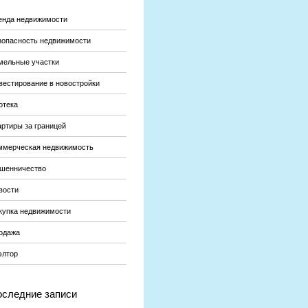
енда недвижимости
зопасность недвижимости
мельные участки
вестирование в новостройки
отека
артиры за границей
ммерческая недвижимость
шенничество
вости
купка недвижимости
одажа
элтор
следние записи