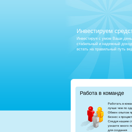
Инвестируем средс
Инвестируя с умом Ваши деньг
стабильный и надежный доход.
встать на правильный путь в
Работа в команде
Работать в кома
лучше чем по од
Обмен опытом п
бизнес к процве
Следуя нашим с
узнаете много п
для создания