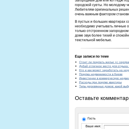
Загородный дом или коттедж по
городской суеты. Но молодому че
Любителям оригинальных решени
очень важным фактором становит
В пустых и больших квартирах со
необходимо учитывать личные ос
только отстроенном загородном к
доме звук более тихий и спокой
текстильной мебелью.
Еще записи по теме
Стоит ли покупать жилье «с сюрпр
Дубай отличное место для отдыха 
Кто и как может заработать на не
Покупка недвижимости в Киеве
Инвестиции в коммерческую недви
Расходы при покупке квартиры
Типы деревянных домов: какой выб
Оставьте комментар
Гость
Ваше имя: