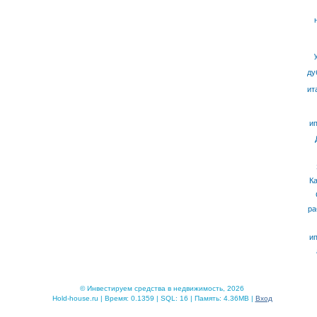
ду
ит
ип
К
ра
ип
© Инвестируем средства в недвижимость, 2026
Hold-house.ru | Время: 0.1359 | SQL: 16 | Память: 4.36MB |
Вход