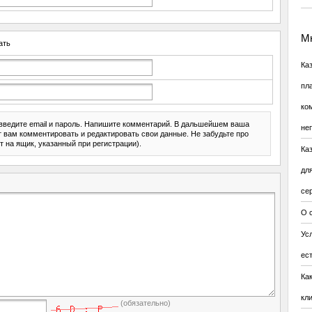
Мн
ать
Ка
пл
ко
введите email и пароль. Напишите комментарий. В дальшейшем ваша
не
ит вам комментировать и редактировать свои данные. Не забудьте про
т на ящик, указанный при регистрации).
Ка
дл
се
О 
Усл
ес
Ка
кл
(обязательно)