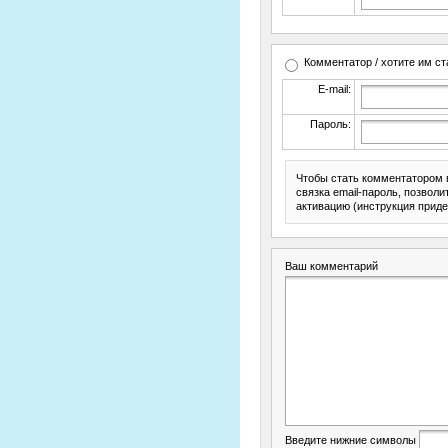
Комментатор / хотите им ст
E-mail:
Пароль:
Чтобы стать комментатором 
связка email-пароль, позвол
активацию (инструкция приде
Ваш комментарий
Введите нижние символы