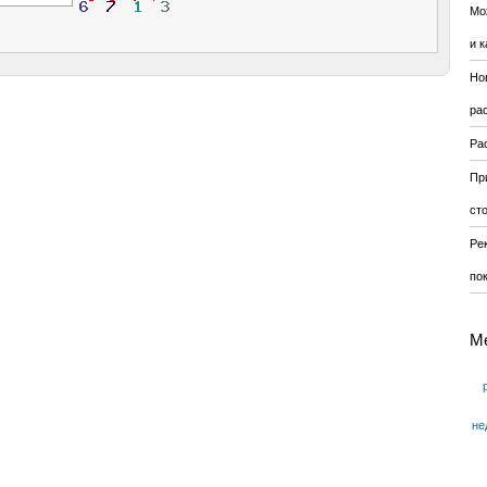
Мо
и к
Но
ра
Ра
Пр
ст
Ре
по
М
не