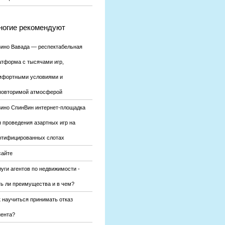
огие рекомендуют
зино Вавада — респектабельная
атформа с тысячами игр,
мфортными условиями и
повторимой атмосферой
зино СпинВин интернет-площадка
я проведения азартных игр на
ртифицированных слотах
сайте
уги агентов по недвижимости -
ть ли преимущества и в чем?
к научиться принимать отказ
иента?