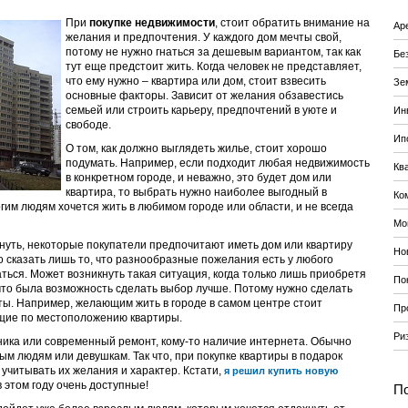
При
покупке недвижимости
, стоит обратить внимание на
Ар
желания и предпочтения. У каждого дом мечты свой,
потому не нужно гнаться за дешевым вариантом, так как
Бе
тут еще предстоит жить. Когда человек не представляет,
что ему нужно – квартира или дом, стоит взвесить
Зе
основные факторы. Зависит от желания обзавестись
семьей или строить карьеру, предпочтений в уюте и
Ин
свободе.
Ип
О том, как должно выглядеть жилье, стоит хорошо
подумать. Например, если подходит любая недвижимость
Кв
в конкретном городе, и неважно, это будет дом или
квартира, то выбрать нужно наиболее выгодный в
Ко
им людям хочется жить в любимом городе или области, и не всегда
Мо
нуть, некоторые покупатели предпочитают иметь дом или квартиру
Но
о сказать лишь то, что разнообразные пожелания есть у любого
аться. Может возникнуть такая ситуация, когда только лишь приобретя
По
что была возможность сделать выбор лучше. Потому нужно сделать
ы. Например, желающим жить в городе в самом центре стоит
Пр
щие по местоположению квартиры.
Ри
хника или современный ремонт, кому-то наличие интернета. Обычно
м людям или девушкам. Так что, при покупке квартиры в подарок
 учитывать их желания и характер. Кстати,
я решил купить новую
в этом году очень доступные!
По