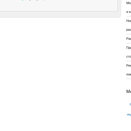
Мо
и к
Но
ра
Ра
Пр
ст
Ре
по
М
не