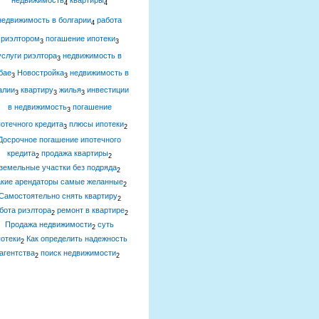
недвижимость
квартиры
4
4
недвижимость в болгарии
работа
4
риэлтором
погашение ипотеки
3
3
услуги риэлтора
недвижимость в
3
бае
Новостройка
недвижимость в
3
3
алии
квартиру
жилья
инвестиции
3
3
3
в недвижимость
погашение
3
отечного кредита
плюсы ипотеки
3
2
Досрочное погашение ипотечного
кредита
продажа квартиры
2
2
земельные участки без подряда
2
акие арендаторы самые желанные
2
Самостоятельно снять квартиру
2
бота риэлтора
ремонт в квартире
2
2
Продажа недвижимости
суть
2
отеки
Как определить надежность
2
агентства
поиск недвижимости
2
2