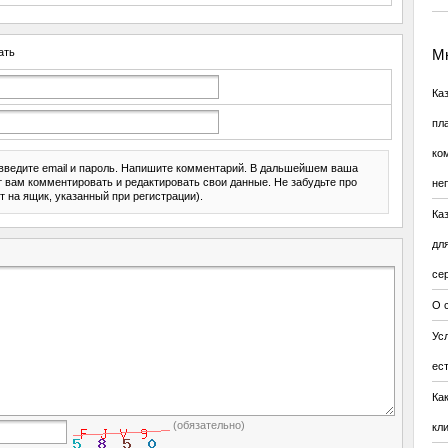
ать
Мн
Ка
пл
ко
введите email и пароль. Напишите комментарий. В дальшейшем ваша
ит вам комментировать и редактировать свои данные. Не забудьте про
не
т на ящик, указанный при регистрации).
Ка
дл
се
О 
Усл
ес
Ка
(обязательно)
кл