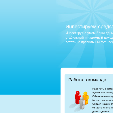
Инвестируем средс
Инвестируя с умом Ваши деньг
стабильный и надежный доход.
встать на правильный путь в
Работа в команде
Работать в кома
лучше чем по од
Обмен опытом п
бизнес к процве
Следуя нашим с
узнаете много п
для создания