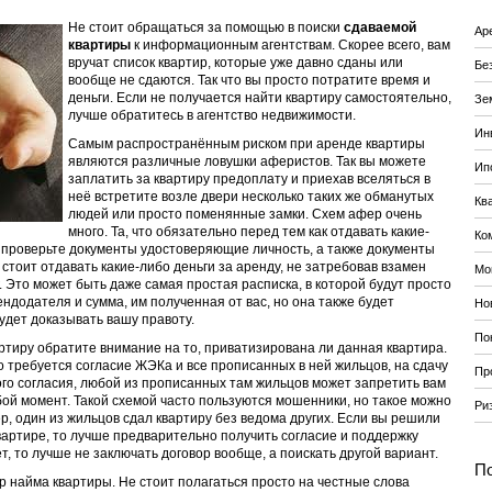
Не стоит обращаться за помощью в поиски
сдаваемой
Ар
квартиры
к информационным агентствам. Скорее всего, вам
вручат список квартир, которые уже давно сданы или
Бе
вообще не сдаются. Так что вы просто потратите время и
деньги. Если не получается найти квартиру самостоятельно,
Зе
лучше обратитесь в агентство недвижимости.
Ин
Самым распространённым риском при аренде квартиры
являются различные ловушки аферистов. Так вы можете
Ип
заплатить за квартиру предоплату и приехав вселяться в
неё встретите возле двери несколько таких же обманутых
Кв
людей или просто поменянные замки. Схем афер очень
много. Та, что обязательно перед тем как отдавать какие-
Ко
 проверьте документы удостоверяющие личность, а также документы
 стоит отдавать какие-либо деньги за аренду, не затребовав взамен
Мо
. Это может быть даже самая простая расписка, в которой будут просто
додателя и сумма, им полученная от вас, но она также будет
Но
удет доказывать вашу правоту.
По
ртиру обратите внимание на то, приватизирована ли данная квартира.
о требуется согласие ЖЭКа и все прописанных в ней жильцов, на сдачу
Пр
кого согласия, любой из прописанных там жильцов может запретить вам
бой момент. Такой схемой часто пользуются мошенники, но такое можно
Ри
р, один из жильцов сдал квартиру без ведома других. Если вы решили
вартире, то лучше предварительно получить согласие и поддержку
ет, то лучше не заключать договор вообще, а поискать другой вариант.
По
 найма квартиры. Не стоит полагаться просто на честные слова