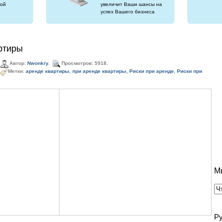
ой
увеличит Ваши шансы на
успех Вашего бизнеса
ртиры
Автор:
Nwonkry
.
Просмотров: 5918.
Метки:
аренде квартиры
,
при аренде квартиры
,
Риски при аренде
,
Риски при
М
Р