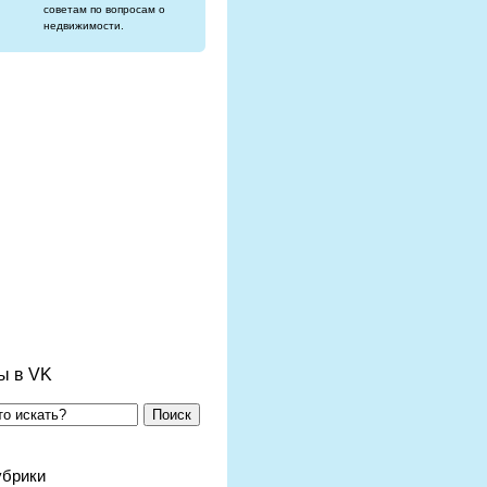
советам по вопросам о
недвижимости.
ы в VK
Поиск
убрики