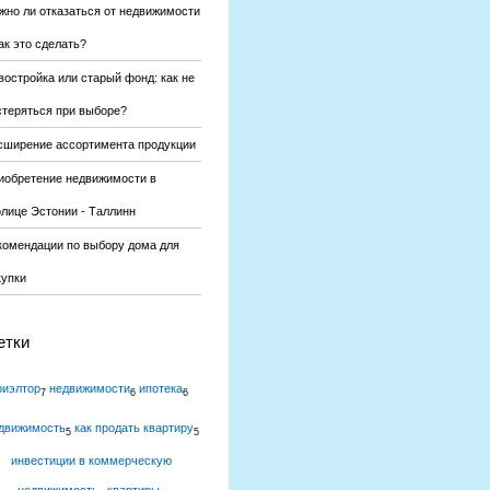
жно ли отказаться от недвижимости
ак это сделать?
востройка или старый фонд: как не
стеряться при выборе?
сширение ассортимента продукции
иобретение недвижимости в
олице Эстонии - Таллинн
комендации по выбору дома для
купки
етки
риэлтор
недвижимости
ипотека
7
6
6
движимость
как продать квартиру
5
5
инвестиции в коммерческую