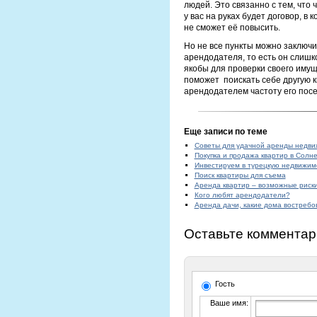
людей. Это связанно с тем, что
у вас на руках будет договор, в
не сможет её повысить.
Но не все пункты можно заключи
арендодателя, то есть он слишк
якобы для проверки своего имуще
поможет поискать себе другую к
арендодателем частоту его пос
Еще записи по теме
Советы для удачной аренды недв
Покупка и продажа квартир в Солн
Инвестируем в турецкую недвижим
Поиск квартиры для съема
Аренда квартир – возможные риск
Кого любят арендодатели?
Аренда дачи, какие дома востребо
Оставьте комментар
Гость
Ваше имя: