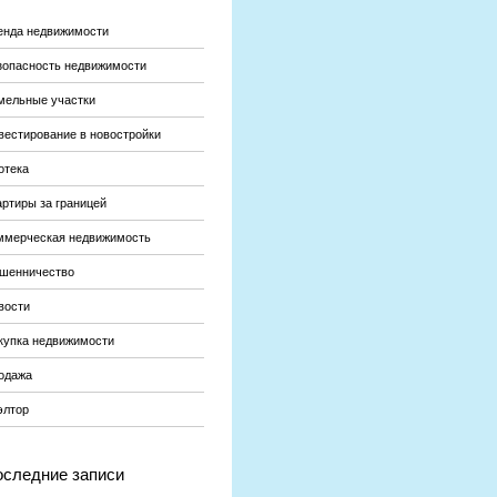
енда недвижимости
зопасность недвижимости
мельные участки
вестирование в новостройки
отека
артиры за границей
ммерческая недвижимость
шенничество
вости
купка недвижимости
одажа
элтор
следние записи