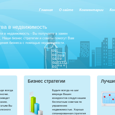
Главная
О сайте
Комментарии
Ко
тва в недвижимость
и в недвижимость - Вы получаете в замен
 Наши бизнес стратегии и советы помогут Вам
едения бизнеса с помощью недвижимости.
Бизнес стратегии
Лучши
нде всегда
Будьте всегда на шаг
иночке.
впереди Ваших
риведет
конкурентов следуя нашим
танию.
бесплатным советам по
татьям Вы
управлению
олезного
недвижимостью. Хорошо
спланированная стратегия