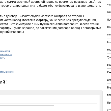
 часто сумма месячной арендной платы со временем повышается. А так
Фа
 котором эта арендная плата будет жёстко фиксирована и арендодатель
ко
ть в договор. Бывают случаи жёсткого контроля со стороны
Лу
ом часто наведывается в квартиру, чаще всего без предупреждения,
ства. В таком случае с ним нужно серьёзно поговорить и если это не
Но
вартиру. Лучше заранее, до заключения договора аренды обговорить с
ещений квартиры.
и 
Ко
ко
ижимости
ечногорске
Уда
ость
ра
и
ваны и кем?
Ка
для
ий!
Ви
пр
Пр
ст