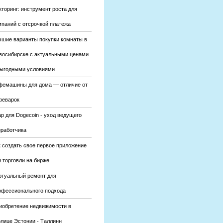
кторинг: инструмент роста для
мпаний с отсрочкой платежа
чшие варианты покупки комнаты в
восибирске с актуальными ценами
выгодными условиями
фемашины для дома — отличие от
феварок
р для Dogecoin - уход ведущего
зработчика
к создать свое первое приложение
 торговли на бирже
ртуальный ремонт для
офессионального подхода
иобретение недвижимости в
олице Эстонии - Таллинн