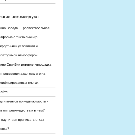
огие рекомендуют
зино Вавада — респектабельная
атформа с тысячами игр,
мфортными условиями и
повторимой атмосферой
зино СпинВин интернет-площадка
я проведения азартных игр на
ртифицированных слотах
сайте
уги агентов по недвижимости -
ть ли преимущества и в чем?
к научиться принимать отказ
иента?