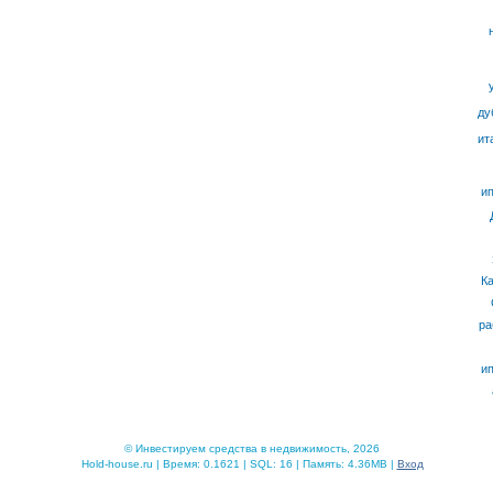
ду
ит
ип
К
ра
ип
© Инвестируем средства в недвижимость, 2026
Hold-house.ru | Время: 0.1621 | SQL: 16 | Память: 4.36MB |
Вход