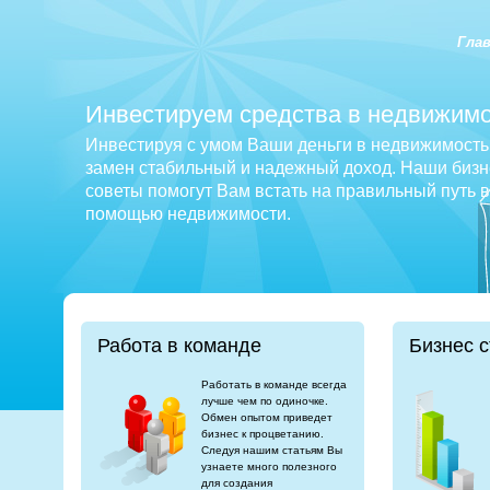
Гла
Инвестируем средства в недвижимо
Инвестируя с умом Ваши деньги в недвижимость 
замен стабильный и надежный доход. Наши бизне
советы помогут Вам встать на правильный путь 
помощью недвижимости.
Работа в команде
Бизнес с
Работать в команде всегда
лучше чем по одиночке.
Обмен опытом приведет
бизнес к процветанию.
Следуя нашим статьям Вы
узнаете много полезного
для создания