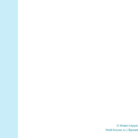
© Инвестируе
Hold-house.ru | Время