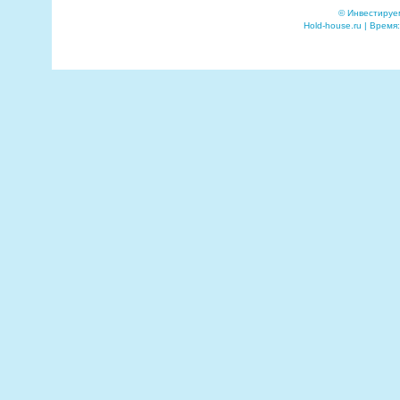
© Инвестируе
Hold-house.ru | Время