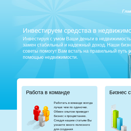
Гла
Инвестируем средства в недвижимо
Инвестируя с умом Ваши деньги в недвижимость 
замен стабильный и надежный доход. Наши бизне
советы помогут Вам встать на правильный путь 
помощью недвижимости.
Работа в команде
Бизнес с
Работать в команде всегда
лучше чем по одиночке.
Обмен опытом приведет
бизнес к процветанию.
Следуя нашим статьям Вы
узнаете много полезного
для создания