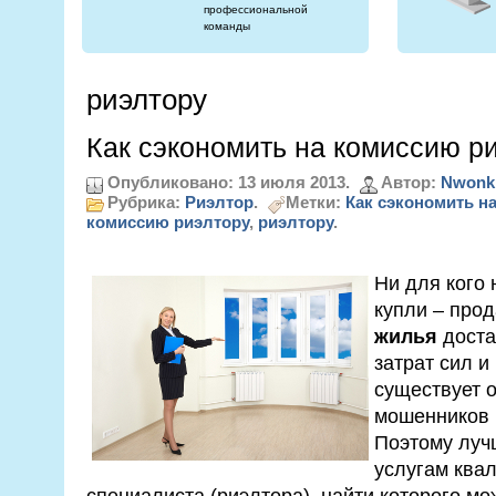
профессиональной
команды
риэлтору
Как сэкономить на комиссию р
Опубликовано: 13 июля 2013.
Автор:
Nwonk
Рубрика:
Риэлтор
.
Метки:
Как сэкономить н
комиссию риэлтору
,
риэлтору
.
Ни для кого 
купли – про
жилья
доста
затрат сил и
существует о
мошенников и
Поэтому лучш
услугам ква
специалиста (риэлтора), найти которого м