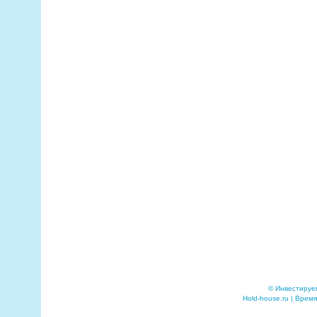
© Инвестируе
Hold-house.ru | Время