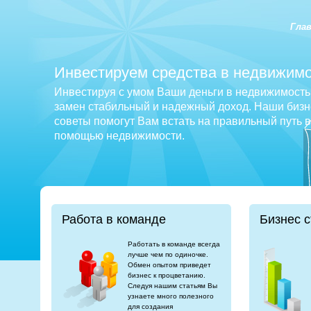
Гла
Инвестируем средства в недвижимо
Инвестируя с умом Ваши деньги в недвижимость 
замен стабильный и надежный доход. Наши бизне
советы помогут Вам встать на правильный путь 
помощью недвижимости.
Работа в команде
Бизнес с
Работать в команде всегда
лучше чем по одиночке.
Обмен опытом приведет
бизнес к процветанию.
Следуя нашим статьям Вы
узнаете много полезного
для создания