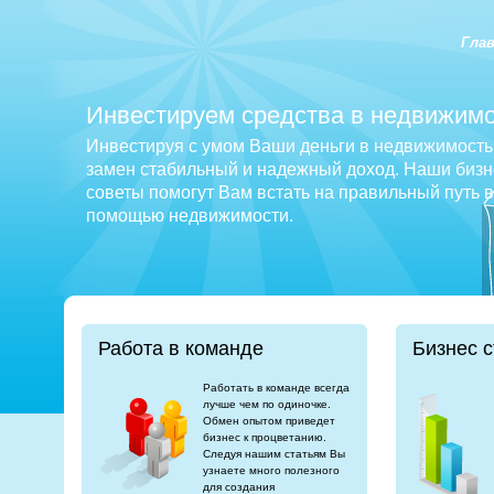
Гла
Инвестируем средства в недвижимо
Инвестируя с умом Ваши деньги в недвижимость 
замен стабильный и надежный доход. Наши бизне
советы помогут Вам встать на правильный путь 
помощью недвижимости.
Работа в команде
Бизнес с
Работать в команде всегда
лучше чем по одиночке.
Обмен опытом приведет
бизнес к процветанию.
Следуя нашим статьям Вы
узнаете много полезного
для создания