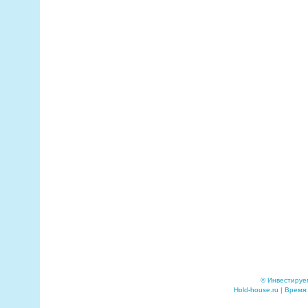
© Инвестируе
Hold-house.ru | Время