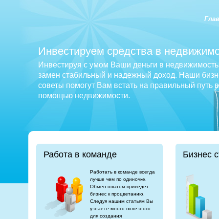
Гла
Инвестируем средства в недвижимо
Инвестируя с умом Ваши деньги в недвижимость 
замен стабильный и надежный доход. Наши бизне
советы помогут Вам встать на правильный путь 
помощью недвижимости.
Работа в команде
Бизнес с
Работать в команде всегда
лучше чем по одиночке.
Обмен опытом приведет
бизнес к процветанию.
Следуя нашим статьям Вы
узнаете много полезного
для создания