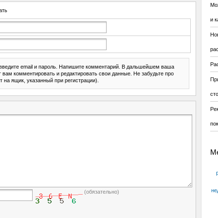
Мо
ать
и к
Но
ра
Ра
введите email и пароль. Напишите комментарий. В дальшейшем ваша
ит вам комментировать и редактировать свои данные. Не забудьте про
Пр
т на ящик, указанный при регистрации).
ст
Ре
по
М
не
(обязательно)