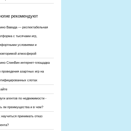
огие рекомендуют
зино Вавада — респектабельная
атформа с тысячами игр,
мфортными условиями и
повторимой атмосферой
зино СпинВин интернет-площадка
я проведения азартных игр на
ртифицированных слотах
сайте
уги агентов по недвижимости -
ть ли преимущества и в чем?
к научиться принимать отказ
иента?