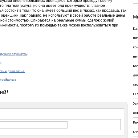
слугами лицензированных оценщиков, которые проведут оценку
о платная услуга, но она имеет ряд преимуществ. Главное
 состоит в том, что она имеет больший вес в глазах, как продавца, так
оценщики, как правило, не используют в своей работе реальные цены
Мн
чной стоимостью. Опираются на реальные суммы сделок с жилой
вижимости, поэтому их помощью также можно воспользоваться при
Ка
пл
ко
лучшие таунхаусы
не
а
Ка
сть и дешевизна!
дл
стройщиков
се
ий!
О 
Усл
ес
Ка
кл