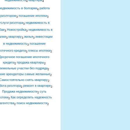
недвижимость
квартиры
4
4
недвижимость в болгарии
работа
4
риэлтором
погашение ипотеки
3
3
услуги риэлтора
недвижимость в
3
бае
Новостройка
недвижимость в
3
3
алии
квартиру
жилья
инвестиции
3
3
3
в недвижимость
погашение
3
отечного кредита
плюсы ипотеки
3
2
Досрочное погашение ипотечного
кредита
продажа квартиры
2
2
земельные участки без подряда
2
акие арендаторы самые желанные
2
Самостоятельно снять квартиру
2
бота риэлтора
ремонт в квартире
2
2
Продажа недвижимости
суть
2
отеки
Как определить надежность
2
агентства
поиск недвижимости
2
2