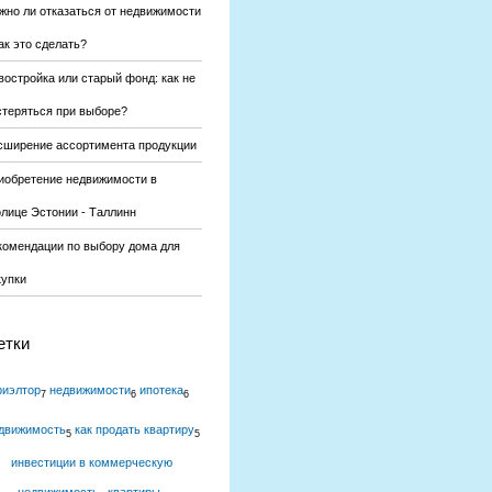
жно ли отказаться от недвижимости
ак это сделать?
востройка или старый фонд: как не
стеряться при выборе?
сширение ассортимента продукции
иобретение недвижимости в
олице Эстонии - Таллинн
комендации по выбору дома для
купки
етки
риэлтор
недвижимости
ипотека
7
6
6
движимость
как продать квартиру
5
5
инвестиции в коммерческую