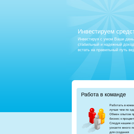
Инвестируем средс
Инвестируя с умом Ваши деньг
стабильный и надежный доход.
встать на правильный путь в
Работа в команде
Работать в кома
лучше чем по од
Обмен опытом п
бизнес к процве
Следуя нашим с
узнаете много п
для создания