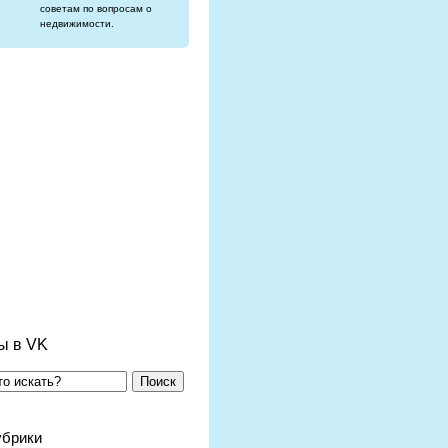
советам по вопросам о
недвижимости.
ы в VK
Поиск
убрики