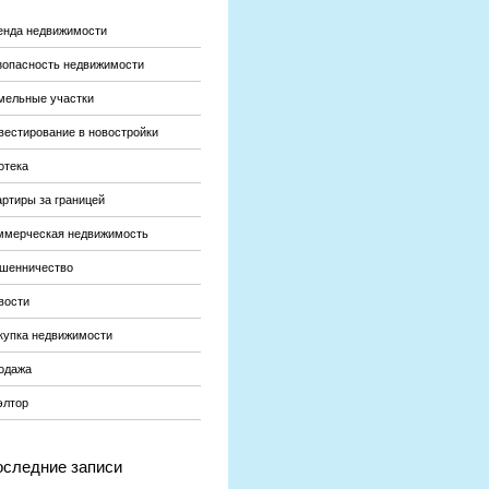
енда недвижимости
зопасность недвижимости
мельные участки
вестирование в новостройки
отека
артиры за границей
ммерческая недвижимость
шенничество
вости
купка недвижимости
одажа
элтор
следние записи