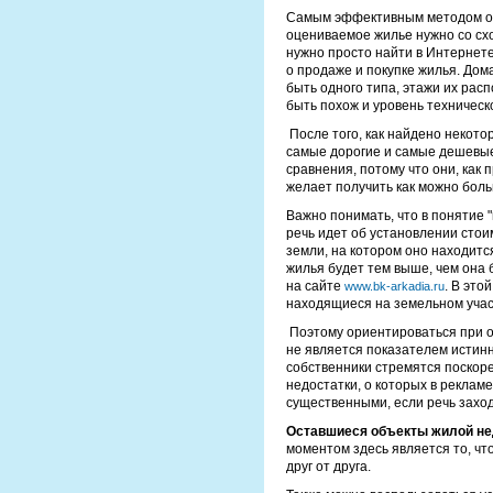
Самым эффективным методом оц
оцениваемое жилье нужно со сх
нужно просто найти в Интернет
о продаже и покупке жилья. Дом
быть одного типа, этажи их рас
быть похож и уровень техническ
После того, как найдено некото
самые дорогие и самые дешевые
сравнения, потому что они, как 
желает получить как можно боль
Важно понимать, что в понятие 
речь идет об установлении стои
земли, на котором оно находитс
жилья будет тем выше, чем она
на сайте
. В это
www.bk-arkadia.ru
находящиеся на земельном учас
Поэтому ориентироваться при о
не является показателем истинн
собственники стремятся поскоре
недостатки, о которых в рекламе
существенными, если речь заход
Оставшиеся объекты жилой н
моментом здесь является то, чт
друг от друга.