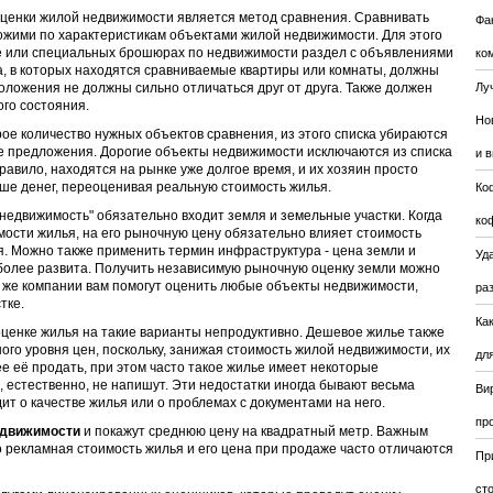
енки жилой недвижимости является метод сравнения. Сравнивать
Фа
ожими по характеристикам объектами жилой недвижимости. Для этого
е или специальных брошюрах по недвижимости раздел с объявлениями
ко
а, в которых находятся сравниваемые квартиры или комнаты, должны
положения не должны сильно отличаться друг от друга. Также должен
Лу
ого состояния.
Но
рое количество нужных объектов сравнения, из этого списка убираются
 предложения. Дорогие объекты недвижимости исключаются из списка
и 
правило, находятся на рынке уже долгое время, и их хозяин просто
ше денег, переоценивая реальную стоимость жилья.
Ко
"недвижимость" обязательно входит земля и земельные участки. Когда
ко
мости жилья, на его рыночную цену обязательно влияет стоимость
я. Можно также применить термин инфраструктура - цена земли и
Уда
 более развита. Получить независимую рыночную оценку земли можно
й же компании вам помогут оценить любые объекты недвижимости,
ра
тке.
Ка
ценке жилья на такие варианты непродуктивно. Дешевое жилье также
ого уровня цен, поскольку, занижая стоимость жилой недвижимости, их
для
е её продать, при этом часто такое жилье имеет некоторые
, естественно, не напишут. Эти недостатки иногда бывают весьма
Ви
ит о качестве жилья или о проблемах с документами на него.
пр
едвижимости
и покажут среднюю цену на квадратный метр. Важным
о рекламная стоимость жилья и его цена при продаже часто отличаются
Пр
ст