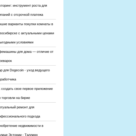
кторинг: инструмент роста для
мпаний с отсрочкой платежа
чшие варианты покупки комнаты в
восибирске с актуальными ценами
выгодными условиями
фемашины для дома — отличие от
феварок
р для Dogecoin - уход ведущего
зработчика
к создать свое первое приложение
 торговли на бирже
ртуальный ремонт для
офессионального подхода
иобретение недвижимости в
олице Эстонии - Таллинн