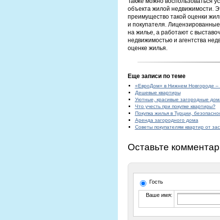
Также можно воспользоваться у
объекта жилой недвижимости. Эт
преимущество такой оценки жилья
и покупателя. Лицензированные 
на жилье, а работают с выставо
недвижимостью и агентства нед
оценке жилья.
Еще записи по теме
«ЕвроДом» в Нижнем Новгороде – 
Дешевые квартиры
Уютные, красивые загородные дом
Что учесть при покупке квартиры?
Покупка жилья в Турции, безопасно
Аренда загородного дома
Советы покупателям квартир от за
Оставьте комментар
Гость
Ваше имя: