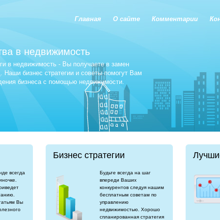
Главная
О сайте
Комментарии
Ко
тва в недвижимость
и в недвижимость - Вы получаете в замен
 Наши бизнес стратегии и советы помогут Вам
едения бизнеса с помощью недвижимости.
Бизнес стратегии
Лучши
нде всегда
Будьте всегда на шаг
иночке.
впереди Ваших
риведет
конкурентов следуя нашим
танию.
бесплатным советам по
татьям Вы
управлению
олезного
недвижимостью. Хорошо
спланированная стратегия