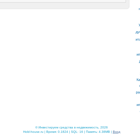
ду
ит
ип
К
ра
ип
© Инвестируем средства в недвижимость, 2026
Hold-house.ru | Время: 0.1824 | SQL: 16 | Память: 4.38MB |
Вход