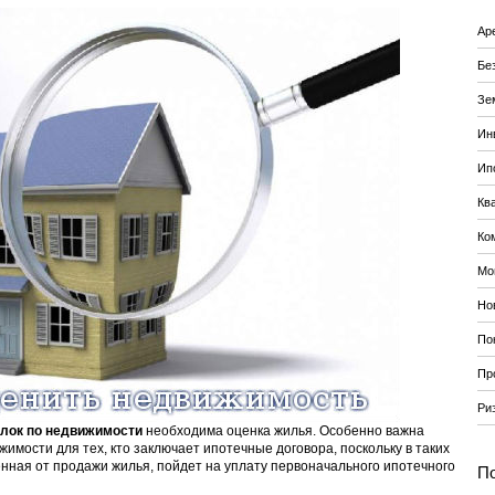
Ар
Бе
Зе
Ин
Ип
Кв
Ко
Мо
Но
По
Пр
Ри
лок по недвижимости
необходима оценка жилья. Особенно важна
имости для тех, кто заключает ипотечные договора, поскольку в таких
нная от продажи жилья, пойдет на уплату первоначального ипотечного
По