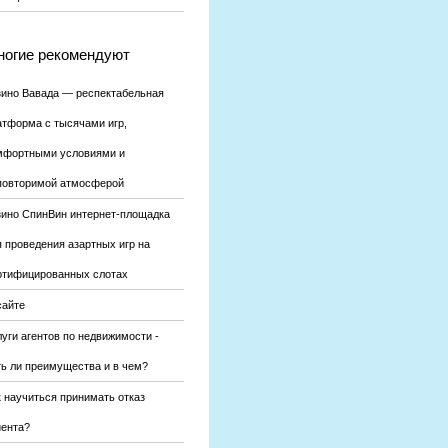
огие рекомендуют
зино Вавада — респектабельная
атформа с тысячами игр,
мфортными условиями и
повторимой атмосферой
зино СпинВин интернет-площадка
я проведения азартных игр на
ртифицированных слотах
сайте
уги агентов по недвижимости -
ть ли преимущества и в чем?
к научиться принимать отказ
иента?