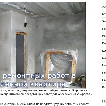
Ар
Бе
Зе
Ин
Ип
Кв
Ко
Мо
Но
По
Пр
Ри
ости
, зачастую, покупаемое жилье требует ремонта. В процессе
но оценить объем предстоящих работ для обеспечения комфорта и
По
и критерии оценки жилья на предмет будущих ремонтных работ.