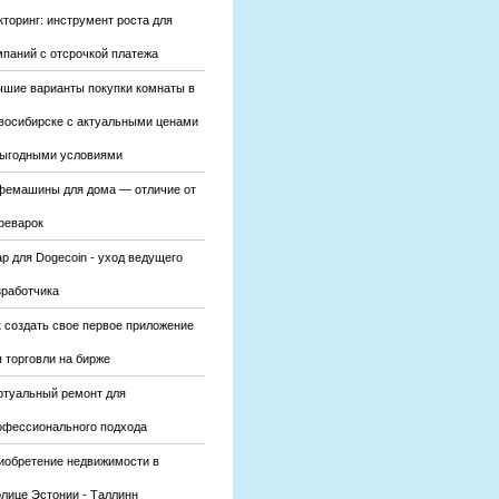
кторинг: инструмент роста для
мпаний с отсрочкой платежа
чшие варианты покупки комнаты в
восибирске с актуальными ценами
выгодными условиями
фемашины для дома — отличие от
феварок
р для Dogecoin - уход ведущего
зработчика
к создать свое первое приложение
 торговли на бирже
ртуальный ремонт для
офессионального подхода
иобретение недвижимости в
олице Эстонии - Таллинн