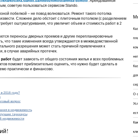
. Арендованной
://kharkov.kha.slando.ua/nedvizhimost/arenda-domov/
ым, советую пользоваться сервисом Slando.
рязной побелкой – не повод волноваться. Ремонт такого потолка
Мн
оизвести. Сложнее дело обстоит с плиточным потолком (с разделением
требует оштукатуривания, что увеличит объем и стоимость работ в 2
Ка
аются переносы дверных проемов и другие перепланировочные
пл
ь, что такие изменения всегда утверждаются в межведомственной
тального разрешения может стать причиной привлечения к
ко
, в случае аварийных протечек.
не
 работ
будет зависеть от общего состояния жилья и всех проблемных
пектов поможет приблизительно оценить, что нужно будет сделать в
Ка
уемо практически и финансово.
дл
се
 в 2016 году?
О 
н
говый вопрос
Усл
ания в недвижимость
ес
лучшие таунхаусы
й недвижимости
Ка
ий!
кл