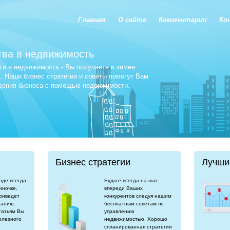
Главная
О сайте
Комментарии
Ко
тва в недвижимость
и в недвижимость - Вы получаете в замен
 Наши бизнес стратегии и советы помогут Вам
едения бизнеса с помощью недвижимости.
Бизнес стратегии
Лучши
нде всегда
Будьте всегда на шаг
иночке.
впереди Ваших
риведет
конкурентов следуя нашим
танию.
бесплатным советам по
татьям Вы
управлению
олезного
недвижимостью. Хорошо
спланированная стратегия