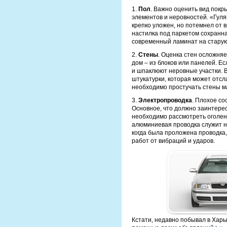
1.
Пол
. Важно оценить вид покры
элементов и неровностей. «Гуля
крепко уложен, но потемнел от в
настилка под паркетом сохранна
современный ламинат на старую
2.
Стены
. Оценка стен осложняе
дом – из блоков или панелей. Е
и шпаклюют неровные участки. 
штукатурки, которая может отсл
необходимо простучать стены ма
3.
Электропроводка
. Плохое со
Основное, что должно заинтересо
необходимо рассмотреть оголенн
алюминиевая проводка служит не
когда была проложена проводка,
работ от вибраций и ударов.
Кстати, недавно побывал в Харь