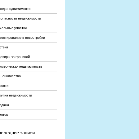
енда недвижимости
зопасность недвижимости
мельные участки
вестирование в новостройки
отека
артиры за границей
ммерческая недвижимость
шенничество
вости
купка недвижимости
одажа
элтор
следние записи