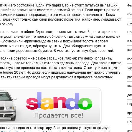
тия и его состояние. Если это паркет, то не стоит пугаться выпавших
Фа
ющий» пол заменяют вместе с настилкой основы. Если паркет ровно и
ко
ремени и слегка поцарапан, то его можно просто отциклевать. Когда
, заменяют только сам слой полового покрытия, например, укладывают
Лу
 основу.
тся наличием обоев. Здесь важно выяснить, каким образом строился
Но
сли дом панельный, то просто обновляют штукатурку на стыках панелей
В блочном или кирпичном доме стены покрывают толстым слоем
и 
аиваться от кладки, образуя пустоты. Для обнаружения пустот
Ко
леньким деревянным бруском. В местах пустот звук будет звонкий.
стояние розеток – не самое страшное, так как это легко исправить.
ко
вать, – это материал, из которого сделаны провода. Для этого в щитке
ые кусочки провода на пакетных выключателях. Стоит учитывать, что
Уда
 более 20 лет. Но даже, если видимых нарушений нет, важно уточнить,
 так как старые провода могут разрушаться в процессе ремонтных
ра
Ка
для
Ви
пр
Пр
кове и арендовал там квартиру. Быстро нашел уютную квартиру с
ст