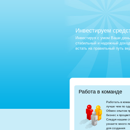
Инвестируем средс
Инвестируя с умом Ваши деньг
стабильный и надежный доход.
встать на правильный путь в
Работа в команде
Работать в кома
лучше чем по од
Обмен опытом п
бизнес к процве
Следуя нашим с
узнаете много п
для создания