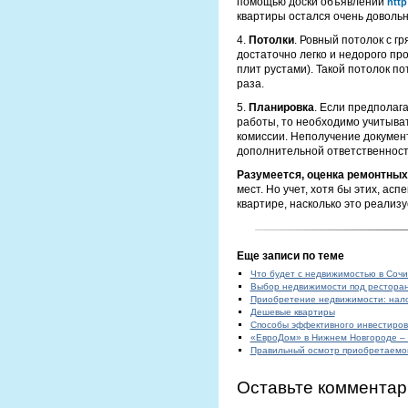
помощью доски объявлений
http
квартиры остался очень довольн
4.
Потолки
. Ровный потолок с г
достаточно легко и недорого пр
плит рустами). Такой потолок по
раза.
5.
Планировка
. Если предполаг
работы, то необходимо учитыват
комиссии. Неполучение докумен
дополнительной ответственности
Разумеется, оценка ремонтных
мест. Но учет, хотя бы этих, ас
квартире, насколько это реализ
Еще записи по теме
Что будет с недвижимостью в Сочи
Выбор недвижимости под рестора
Приобретение недвижимости: нало
Дешевые квартиры
Способы эффективного инвестиров
«ЕвроДом» в Нижнем Новгороде – 
Правильный осмотр приобретаемо
Оставьте комментар