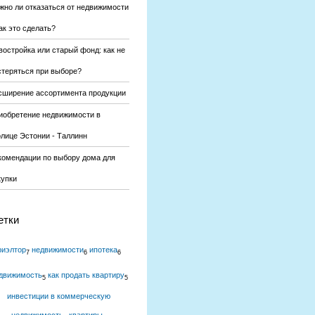
жно ли отказаться от недвижимости
ак это сделать?
востройка или старый фонд: как не
стеряться при выборе?
сширение ассортимента продукции
иобретение недвижимости в
олице Эстонии - Таллинн
комендации по выбору дома для
купки
етки
риэлтор
недвижимости
ипотека
7
6
6
движимость
как продать квартиру
5
5
инвестиции в коммерческую