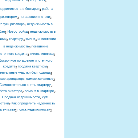
недвижимость
квартиры
4
4
недвижимость в болгарии
работа
4
риэлтором
погашение ипотеки
3
3
услуги риэлтора
недвижимость в
3
бае
Новостройка
недвижимость в
3
3
алии
квартиру
жилья
инвестиции
3
3
3
в недвижимость
погашение
3
отечного кредита
плюсы ипотеки
3
2
Досрочное погашение ипотечного
кредита
продажа квартиры
2
2
земельные участки без подряда
2
акие арендаторы самые желанные
2
Самостоятельно снять квартиру
2
бота риэлтора
ремонт в квартире
2
2
Продажа недвижимости
суть
2
отеки
Как определить надежность
2
агентства
поиск недвижимости
2
2