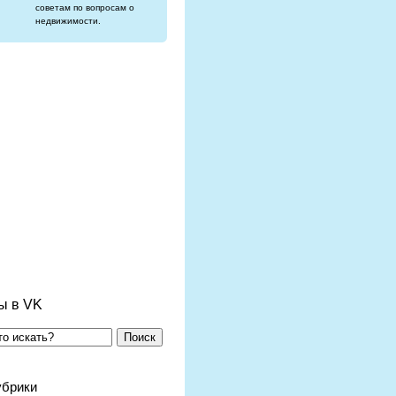
советам по вопросам о
недвижимости.
ы в VK
Поиск
убрики