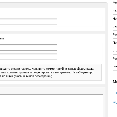
Мо
и к
Но
ра
Ра
ать
Пр
ст
Ре
по
введите email и пароль. Напишите комментарий. В дальшейшем ваша
ит вам комментировать и редактировать свои данные. Не забудьте про
т на ящик, указанный при регистрации).
М
не