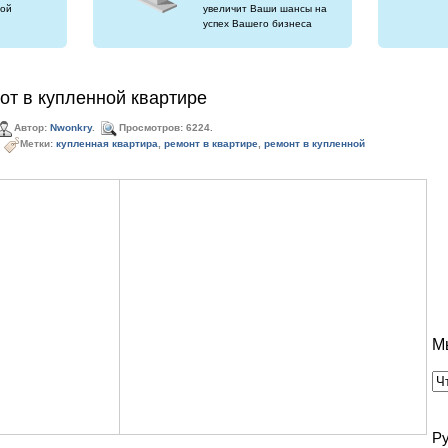
ой
увеличит Ваши шансы на
успех Вашего бизнеса
т в купленной квартире
Автор:
Nwonkry
.
Просмотров: 6224.
Метки:
купленная квартира
,
ремонт в квартире
,
ремонт в купленной
М
Р