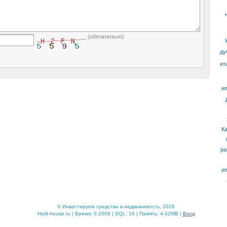
(обязательно)
ду
ит
ип
К
ра
ип
© Инвестируем средства в недвижимость, 2026
Hold-house.ru | Время: 0.2009 | SQL: 16 | Память: 4.42MB |
Вход