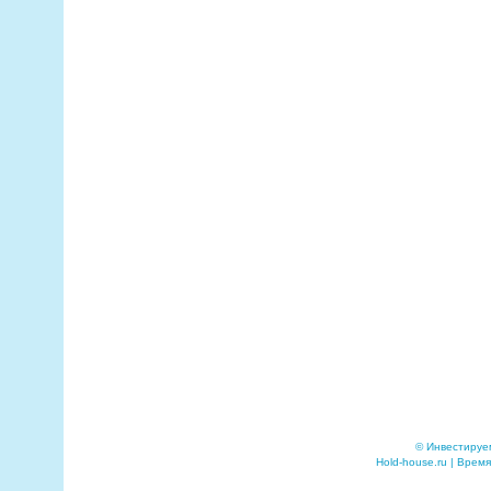
© Инвестируе
Hold-house.ru | Время