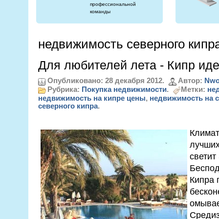
профессиональной
команды
недвижимость северного кипр
Для любителей лета - Кипр ид
Опубликовано: 28 декабря 2012.
Автор:
Nwo
Рубрика:
Покупка недвижимости
.
Метки:
не
недвижимость на кипре цены
,
недвижимость на 
северного кипра
.
Климат
лучших
светит 
Беспод
Кипра 
бескон
омыва
Средиз