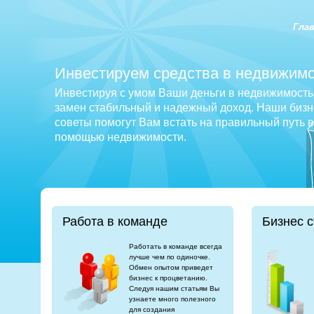
Гла
Инвестируем средства в недвижимо
Инвестируя с умом Ваши деньги в недвижимость 
замен стабильный и надежный доход. Наши бизне
советы помогут Вам встать на правильный путь 
помощью недвижимости.
Работа в команде
Бизнес с
Работать в команде всегда
лучше чем по одиночке.
Обмен опытом приведет
бизнес к процветанию.
Следуя нашим статьям Вы
узнаете много полезного
для создания