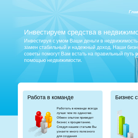
Гла
Инвестируем средства в недвижимо
Инвестируя с умом Ваши деньги в недвижимость 
замен стабильный и надежный доход. Наши бизне
советы помогут Вам встать на правильный путь 
помощью недвижимости.
Работа в команде
Бизнес с
Работать в команде всегда
лучше чем по одиночке.
Обмен опытом приведет
бизнес к процветанию.
Следуя нашим статьям Вы
узнаете много полезного
для создания