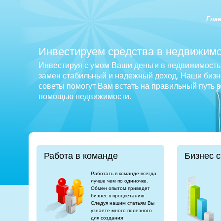
Гла
Инвестируем средства в недвижимо
Инвестируя с умом Ваши деньги в недвижимость 
замен стабильный и надежный доход. Наши бизне
советы помогут Вам встать на правильный путь 
помощью недвижимости.
Работа в команде
Бизнес с
Работать в команде всегда
лучше чем по одиночке.
Обмен опытом приведет
бизнес к процветанию.
Следуя нашим статьям Вы
узнаете много полезного
для создания