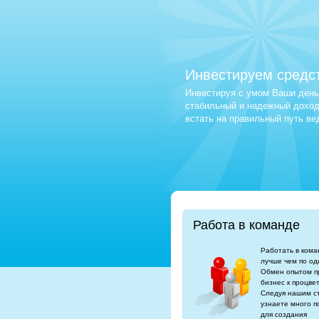
Инвестируем средс
Инвестируя с умом Ваши деньг
стабильный и надежный доход.
встать на правильный путь в
Работа в команде
Работать в кома
лучше чем по од
Обмен опытом п
бизнес к процве
Следуя нашим с
узнаете много п
для создания