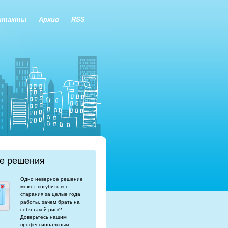
нтакты
Архив
RSS
е решения
Одно неверное решение
может погубить все
старания за целые года
работы, зачем брать на
себя такой риск?
Доверьтесь нашим
профессиональным