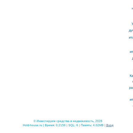
ду
ит
ип
К
ра
ип
© Инвестируем средства в недвижимость, 2026
Hold-house.ru | Время: 0.2156 | SQL: 6 | Память: 4.02MB |
Вход