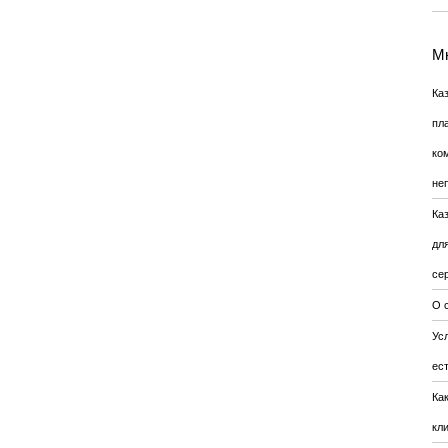
Мн
Ка
пл
ко
не
Ка
дл
се
О 
Усл
ес
Ка
кл