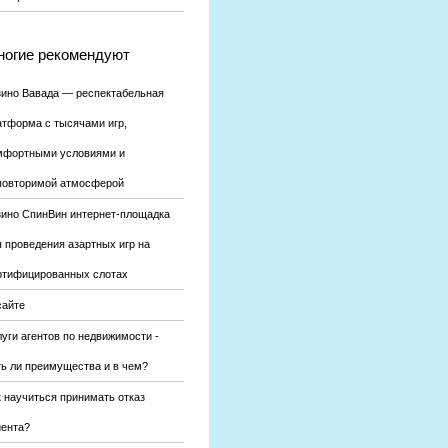
огие рекомендуют
зино Вавада — респектабельная
атформа с тысячами игр,
мфортными условиями и
повторимой атмосферой
зино СпинВин интернет-площадка
я проведения азартных игр на
ртифицированных слотах
сайте
уги агентов по недвижимости -
ть ли преимущества и в чем?
к научиться принимать отказ
иента?