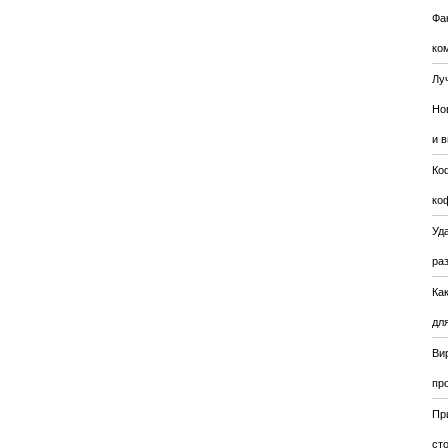
Фа
ко
Лу
Но
и 
Ко
ко
Уда
ра
Ка
для
Ви
пр
Пр
ст