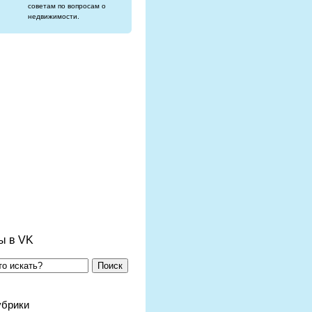
советам по вопросам о
недвижимости.
ы в VK
Поиск
убрики