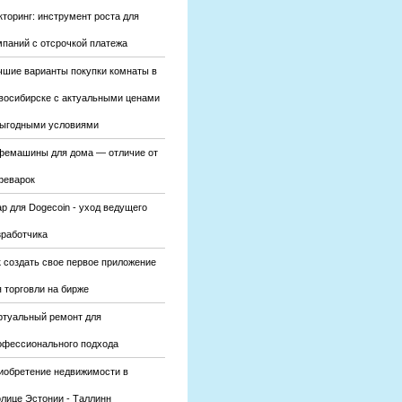
кторинг: инструмент роста для
мпаний с отсрочкой платежа
чшие варианты покупки комнаты в
восибирске с актуальными ценами
выгодными условиями
фемашины для дома — отличие от
феварок
р для Dogecoin - уход ведущего
зработчика
к создать свое первое приложение
 торговли на бирже
ртуальный ремонт для
офессионального подхода
иобретение недвижимости в
олице Эстонии - Таллинн