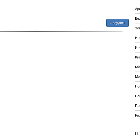
Ар
Бе
Обсудить
Зе
Ин
Ип
Кв
Ко
Мо
Но
По
Пр
Ри
По