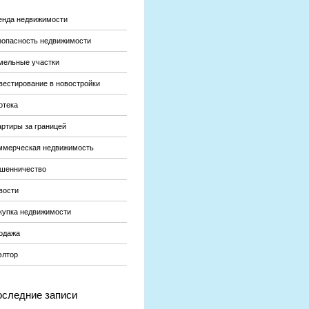
енда недвижимости
зопасность недвижимости
мельные участки
вестирование в новостройки
отека
артиры за границей
ммерческая недвижимость
шенничество
вости
купка недвижимости
одажа
элтор
следние записи