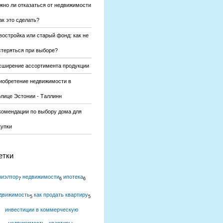
жно ли отказаться от недвижимости
ак это сделать?
востройка или старый фонд: как не
стеряться при выборе?
сширение ассортимента продукции
иобретение недвижимости в
олице Эстонии - Таллинн
комендации по выбору дома для
купки
етки
риэлтор
недвижимости
ипотека
7
6
6
движимость
как продать квартиру
5
5
инвестиции в коммерческую