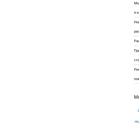
Мо
и к
Но
ра
Ра
Пр
ст
Ре
по
М
не