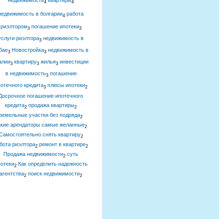
недвижимость
квартиры
4
4
недвижимость в болгарии
работа
4
риэлтором
погашение ипотеки
3
3
услуги риэлтора
недвижимость в
3
бае
Новостройка
недвижимость в
3
3
алии
квартиру
жилья
инвестиции
3
3
3
в недвижимость
погашение
3
отечного кредита
плюсы ипотеки
3
2
Досрочное погашение ипотечного
кредита
продажа квартиры
2
2
земельные участки без подряда
2
акие арендаторы самые желанные
2
Самостоятельно снять квартиру
2
бота риэлтора
ремонт в квартире
2
2
Продажа недвижимости
суть
2
отеки
Как определить надежность
2
агентства
поиск недвижимости
2
2