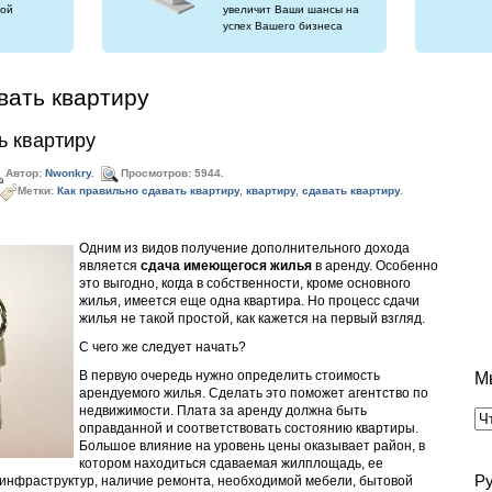
ой
увеличит Ваши шансы на
успех Вашего бизнеса
вать квартиру
ь квартиру
Автор:
Nwonkry
.
Просмотров: 5944.
Метки:
Как правильно сдавать квартиру
,
квартиру
,
сдавать квартиру
.
Одним из видов получение дополнительного дохода
является
сдача имеющегося жилья
в аренду. Особенно
это выгодно, когда в собственности, кроме основного
жилья, имеется еще одна квартира. Но процесс сдачи
жилья не такой простой, как кажется на первый взгляд.
С чего же следует начать?
В первую очередь нужно определить стоимость
М
арендуемого жилья. Сделать это поможет агентство по
недвижимости. Плата за аренду должна быть
оправданной и соответствовать состоянию квартиры.
Большое влияние на уровень цены оказывает район, в
котором находиться сдаваемая жилплощадь, ее
Р
 инфраструктур, наличие ремонта, необходимой мебели, бытовой