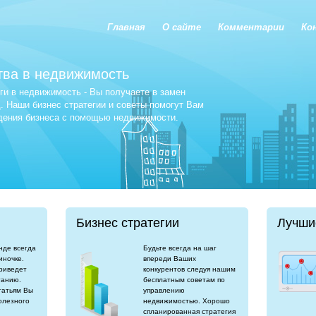
Главная
О сайте
Комментарии
Ко
тва в недвижимость
и в недвижимость - Вы получаете в замен
 Наши бизнес стратегии и советы помогут Вам
едения бизнеса с помощью недвижимости.
Бизнес стратегии
Лучши
нде всегда
Будьте всегда на шаг
иночке.
впереди Ваших
риведет
конкурентов следуя нашим
танию.
бесплатным советам по
татьям Вы
управлению
олезного
недвижимостью. Хорошо
спланированная стратегия