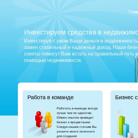
Гла
Инвестируем средства в недвижимо
Инвестируя с умом Ваши деньги в недвижимость 
замен стабильный и надежный доход. Наши бизне
советы помогут Вам встать на правильный путь 
помощью недвижимости.
Работа в команде
Бизнес с
Работать в команде всегда
лучше чем по одиночке.
Обмен опытом приведет
бизнес к процветанию.
Следуя нашим статьям Вы
узнаете много полезного
для создания