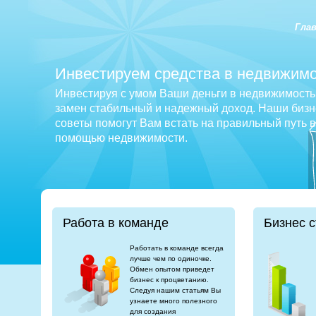
Гла
Инвестируем средства в недвижимо
Инвестируя с умом Ваши деньги в недвижимость 
замен стабильный и надежный доход. Наши бизне
советы помогут Вам встать на правильный путь 
помощью недвижимости.
Работа в команде
Бизнес с
Работать в команде всегда
лучше чем по одиночке.
Обмен опытом приведет
бизнес к процветанию.
Следуя нашим статьям Вы
узнаете много полезного
для создания