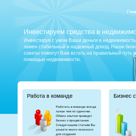
Гла
Инвестируем средства в недвижимо
Инвестируя с умом Ваши деньги в недвижимость 
замен стабильный и надежный доход. Наши бизне
советы помогут Вам встать на правильный путь 
помощью недвижимости.
Работа в команде
Бизнес с
Работать в команде всегда
лучше чем по одиночке.
Обмен опытом приведет
бизнес к процветанию.
Следуя нашим статьям Вы
узнаете много полезного
для создания