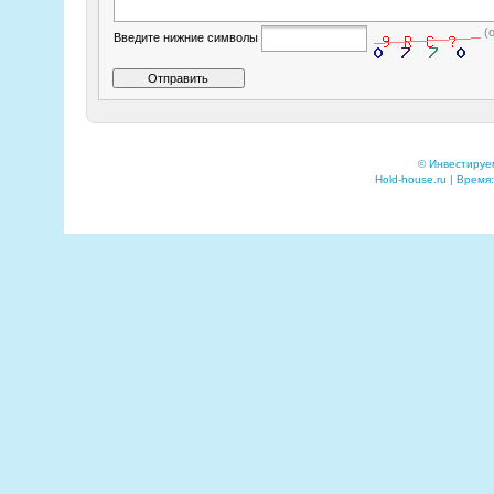
(
Введите нижние символы
© Инвестируе
Hold-house.ru | Время