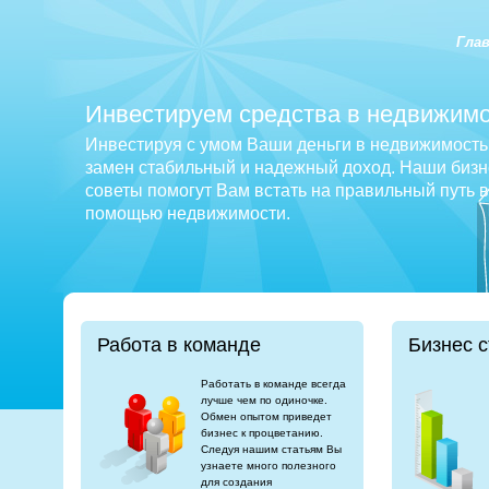
Гла
Инвестируем средства в недвижимо
Инвестируя с умом Ваши деньги в недвижимость 
замен стабильный и надежный доход. Наши бизне
советы помогут Вам встать на правильный путь 
помощью недвижимости.
Работа в команде
Бизнес с
Работать в команде всегда
лучше чем по одиночке.
Обмен опытом приведет
бизнес к процветанию.
Следуя нашим статьям Вы
узнаете много полезного
для создания