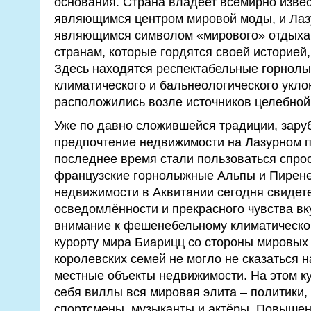
основания. Страна владеет всемирно изве
являющимся центром мировой моды, и Лаз
являющимся символом «мирового» отдыха.
странам, которые гордятся своей историей
Здесь находятся респектабельные горнолы
климатического и бальнеологического укло
расположились возле источников целебной
Уже по давно сложившейся традиции, зару
предпочтение недвижимости на Лазурном п
последнее время стали пользоваться спрос
французские горнолыжные Альпы и Пирене
недвижимости в Аквитании сегодня свидете
осведомлённости и прекрасного чувства в
внимание к фешенебельному климатическо
курорту мира Биарицц со стороны мировых
королевских семей не могло не сказаться 
местные объекты недвижимости. На этом к
себя виллы вся мировая элита – политики, 
спортсмены, музыканты и актёры. Повышен